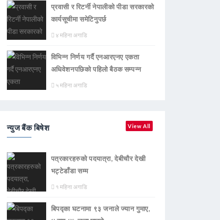
प्रवासी र रिटर्नी नेपालीको पीडा सरकारको
कार्यसूचीमा समेटिनुपर्छ
४ महिना अगाडि
विभिन्न निर्णय गर्दै एनआरएनए एकता
अधिवेशनपछिको पहिलो बैठक सम्पन्न
५ महिना अगाडि
न्युज बैंक बिषेश
View All
पत्रकारहरुको पदयात्रा, देबीचौर देखी
भट्टेडाँडा सम्म
१ महिना अगाडि
बिपद्का घटनामा ९३ जनाले ज्यान गुमाए,