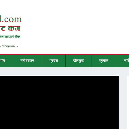
ापार
मनोरञ्जन
प्रदेश
खेलकुद
प्रवास
साह