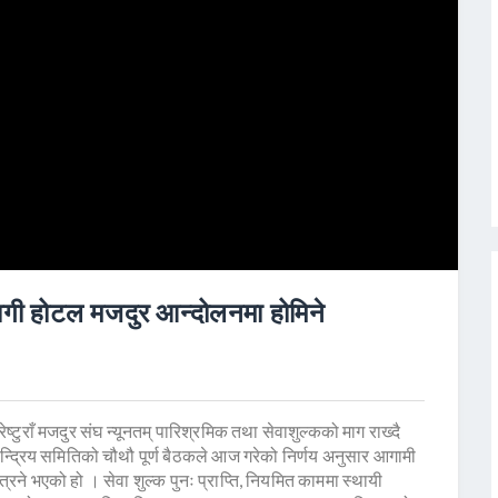
लागी होटल मजदुर आन्दोलनमा होमिने
टुराँ मजदुर संघ न्यूनतम् पारिश्रमिक तथा सेवाशुल्कको माग राख्दै
न्द्रिय समितिको चौथौ पूर्ण बैठकले आज गरेको निर्णय अनुसार आगामी
रने भएको हो । सेवा शुल्क पुनः प्राप्ति, नियमित काममा स्थायी