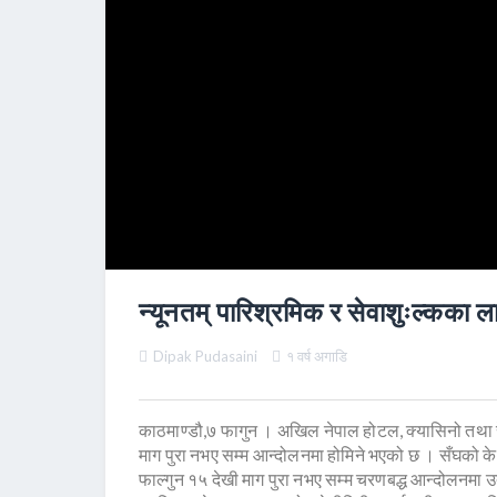
न्यूनतम् पारिश्रमिक र सेवाशुःल्कका 
Dipak Pudasaini
१ वर्ष अगाडि
काठमाण्डौ,७ फागुन । अखिल नेपाल होटल, क्यासिनो तथा रेष्
माग पुरा नभए सम्म आन्दोलनमा होमिने भएको छ । सँघको के
फाल्गुन १५ देखी माग पुरा नभए सम्म चरणबद्ध आन्दोलनमा उत्