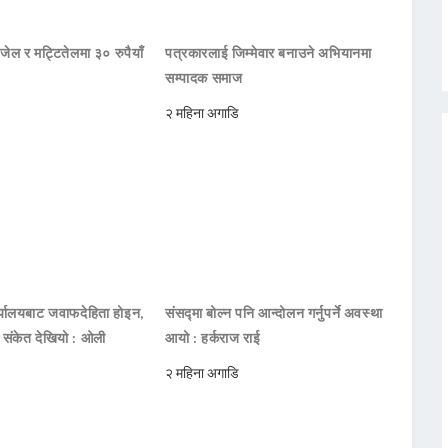
जेल र मट्टितेलमा ३० रुपैयाँ
पत्रकारलाई जिम्मेवार बनाउने अभियानमा
सम्पादक समाज
२ महिना अगाडि
ार्यालयबाट जवाफदेहिता होइन,
संसद्मा बोल्न पनि आन्दोलन गर्नुपर्ने अवस्था
ो संकेत देखियो : ओली
आयो : हर्कराज राई
२ महिना अगाडि