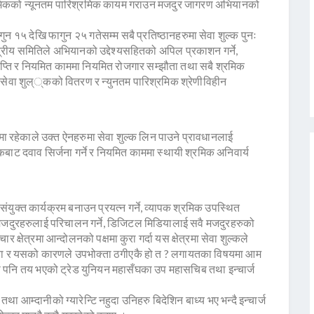
रमिकको न्यूनतम पारिश्रमिक कायम गराउन मजदुर जागरण अभियानको
ुन १५ देखि फागुन २५ गतेसम्म सबै प्रतिष्ठानहरुमा सेवा शुल्क पुनः
्द्रीय समितिले अभियानको उद्देश्यसहितको अपिल प्रकाशन गर्ने,
राप्ति र नियमित काममा नियमित रोजगार सम्झौता तथा सबै श्रमिक
 सेवा शुल््कको वितरण र न्युनतम पारिश्रमिक श्रेणीविहीन
ा रहेकाले उक्त ऐनहरुमा सेवा शुल्क लिन पाउने प्रावधानलाई
ट दवाव सिर्जना गर्ने र नियमित काममा स्थायी श्रमिक अनिवार्य
संयुक्त कार्यक्रम बनाउन प्रयत्न गर्ने, व्यापक श्रमिक उपस्थित
 मजदुरहरुलाई परिचालन गर्ने, डिजिटल मिडियालाई सवै मजदुरहरुको
र क्षेत्रमा आन्दोलनको पक्षमा कुरा गर्दा यस क्षेत्रमा सेवा शुल्कले
संख्या र यसको कारणले उपभोक्ता ठगीएकै हो त ? लगायतका विषयमा आम
्डा पनि तय भएको ट्रेड युनियन महासँघका उप महासचिब तथा इन्चार्ज
 तथा आम्दानीको ग्यारेन्टि नहुदा उनिहरु बिदेशिन बाध्य भए भन्दै इन्चार्ज