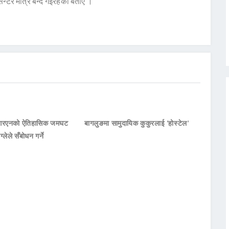
न्टर मात्रै बन्दै गइरहेको बताए ।
नआरएनको ऐतिहासिक जमघट
बागलुङमा सामुदायिक कुकुरलाई ‘होस्टेल’
ाग्लेले सँबोधन गर्ने