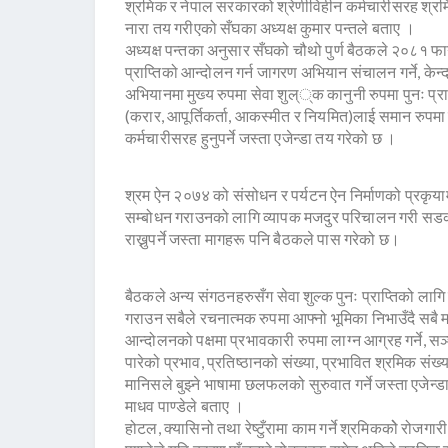
श्रमिक र नेपाल सरकारको श्रेणीविहीन कर्मचारीसरह श्
नारा तय गरीएको सँघका अध्यक्ष कुमार पन्तले बताए ।
अध्यक्ष पन्तका अनुसार सँघको चौथो पुर्ण बैठकले २०८१ फाग
प्राप्तिको आन्दोलन गर्न जागरण अभियान संचालन गर्ने, केन
अभियानमा मुख्य रुपमा सेवा शुल््क कानुनी रुपमा पुनः प्
(करार, आपूर्तिकर्ता, आकस्मीत र नियमित)लाई समान रुपमा
कर्मचारीसरह हुनुपर्ने जस्ता एजेन्डा तय गरेको छ ।
श्रम ऐन २०७४ को संसोधन र पर्यटन ऐन निर्माणको प्रकृयाम
सम्बोधन गराउनको लागि व्यापक मजदुर परिचालन गरी सडकबा
राख्नुपर्ने जस्ता मागहरू पनि बैठकले पास गरेको छ।
बैठकले अन्य संगठनहरुसँग सेवा शुल्क पुनः प्राप्तिको लागि 
गराउन सबैले रचनात्मक रुपमा आफ्नो भूमिका निभाउँदै सबै
आन्दोलनको पक्षमा प्रभावकारी रुपमा लाग्न आग्रह गर्ने, सञ्चा
पारेको प्रभाव, प्रतिष्ठानको संख्या, प्रभावित श्रमिक 
मानिसले बुझ्ने भाषामा छलफलको सुरुवात गर्ने जस्ता एजेन
माधव पाण्डेले बताए ।
होटल, क्यासिनो तथा रेष्टुँरामा काम गर्ने श्रमिककोे रोजगारी