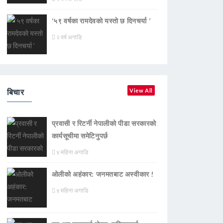
‘५९ वर्षका रामदेवकाे यस्ताे छ दिनचर्या ’
२ वर्ष अगाडि
बिचार
View All
प्रवासी र रिटर्नी नेपालीको पीडा सरकारको
कार्यसूचीमा समेटिनुपर्छ
४ महिना अगाडि
ओलीको अहंकार: जनमतबाट अस्वीकार !
४ महिना अगाडि