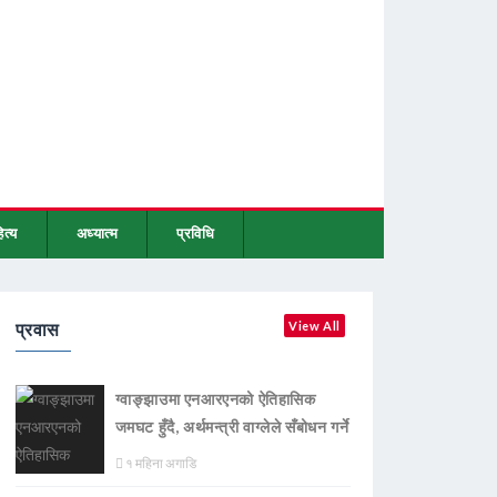
ित्य
अध्यात्म
प्रविधि
प्रवास
View All
ग्वाङ्झाउमा एनआरएनको ऐतिहासिक
जमघट हुँदै, अर्थमन्त्री वाग्लेले सँबोधन गर्ने
१ महिना अगाडि