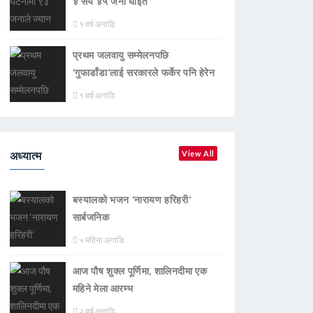
४ सय ४५ जना घाइते
१ वर्ष अगाडि
प्रथम जलवायु सम्मेलनपछि
‘गुफाडाँडा’लाई सरकारले फर्केर पनि हेरेन
१ वर्ष अगाडि
अध्यात्म
View All
बस्यालको भजन ‘नारायण हरिहरी’
सार्बजनिक
५ महिना अगाडि
आज पौष शुक्ल पूर्णिमा, शालिनदीमा एक
महिने मेला आरम्भ
२ वर्ष अगाडि