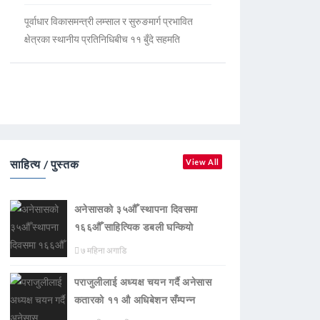
पूर्वाधार विकासमन्त्री लम्साल र सुरुङमार्ग प्रभावित
क्षेत्रका स्थानीय प्रतिनिधिबीच ११ बुँदे सहमति
साहित्य / पुस्तक
View All
अनेसासको ३५औँ स्थापना दिवसमा
१६६औँ साहित्यिक डबली घन्कियाे
७ महिना अगाडि
पराजुलीलाई अध्यक्ष चयन गर्दै अनेसास
कतारको ११ औ अधिबेशन सँम्पन्न