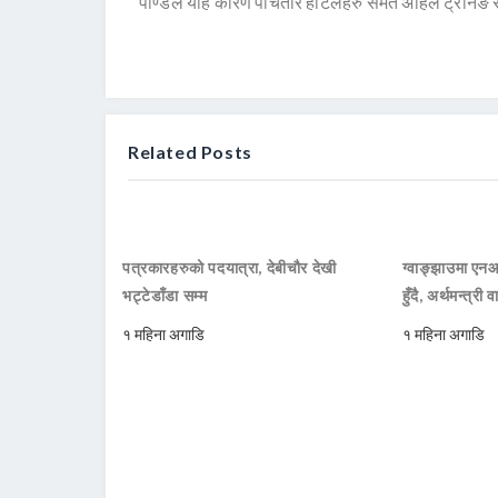
पाण्डेले यहि कारण पाँचतारे होटलहरु समेत अहिले ट्रनिङ से
Related Posts
पत्रकारहरुको पदयात्रा, देबीचौर देखी
ग्वाङ्झाउमा ए
भट्टेडाँडा सम्म
हुँदै, अर्थमन्त्री व
१ महिना अगाडि
१ महिना अगाडि