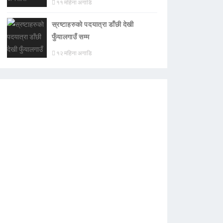
११ महिना अगाडि
स्रष्टाहरुको पदयात्रा डाँछी देखी
फुँयालगाउँ सम्म
१२ महिना अगाडि