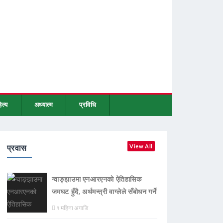
ित्य
अध्यात्म
प्रविधि
प्रवास
View All
ग्वाङ्झाउमा एनआरएनको ऐतिहासिक
जमघट हुँदै, अर्थमन्त्री वाग्लेले सँबोधन गर्ने
१ महिना अगाडि