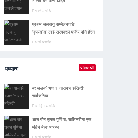
४ सय ४५ जना घाइते
१ वर्ष अगाडि
प्रथम जलवायु सम्मेलनपछि
‘गुफाडाँडा’लाई सरकारले फर्केर पनि हेरेन
१ वर्ष अगाडि
अध्यात्म
View All
बस्यालको भजन ‘नारायण हरिहरी’
सार्बजनिक
५ महिना अगाडि
आज पौष शुक्ल पूर्णिमा, शालिनदीमा एक
महिने मेला आरम्भ
२ वर्ष अगाडि