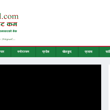
ापार
मनोरञ्जन
प्रदेश
खेलकुद
प्रवास
साह