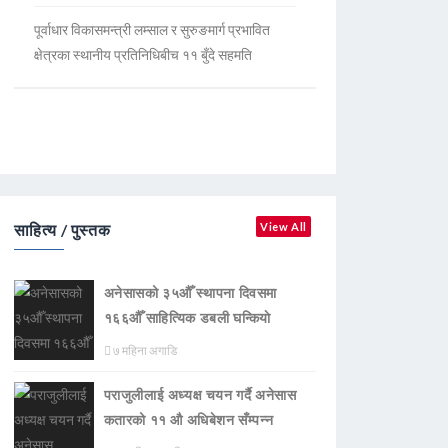
पूर्वाधार विकासमन्त्री लम्साल र सुरुङमार्ग प्रभावित
क्षेत्रका स्थानीय प्रतिनिधिबीच ११ बुँदे सहमति
साहित्य / पुस्तक
View All
अनेसासको ३५औँ स्थापना दिवसमा
१६६औँ साहित्यिक डबली घन्कियाे
७ महिना अगाडि
पराजुलीलाई अध्यक्ष चयन गर्दै अनेसास
कतारको ११ औ अधिबेशन सँम्पन्न