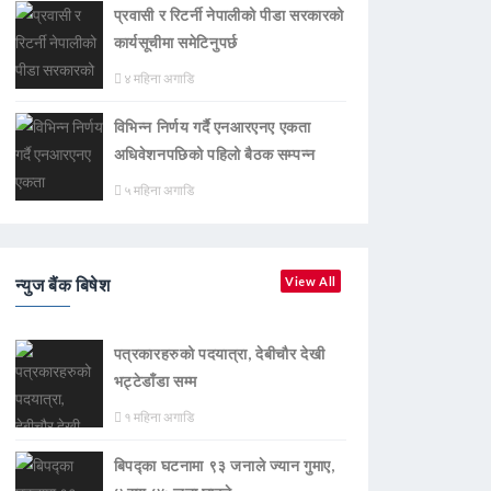
प्रवासी र रिटर्नी नेपालीको पीडा सरकारको
कार्यसूचीमा समेटिनुपर्छ
४ महिना अगाडि
विभिन्न निर्णय गर्दै एनआरएनए एकता
अधिवेशनपछिको पहिलो बैठक सम्पन्न
५ महिना अगाडि
न्युज बैंक बिषेश
View All
पत्रकारहरुको पदयात्रा, देबीचौर देखी
भट्टेडाँडा सम्म
१ महिना अगाडि
बिपद्का घटनामा ९३ जनाले ज्यान गुमाए,