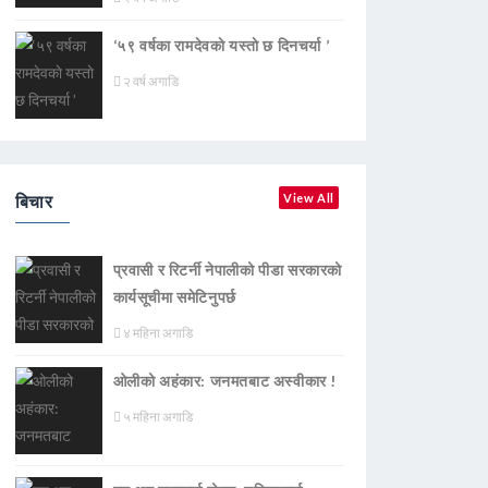
‘५९ वर्षका रामदेवकाे यस्ताे छ दिनचर्या ’
२ वर्ष अगाडि
बिचार
View All
प्रवासी र रिटर्नी नेपालीको पीडा सरकारको
कार्यसूचीमा समेटिनुपर्छ
४ महिना अगाडि
ओलीको अहंकार: जनमतबाट अस्वीकार !
५ महिना अगाडि