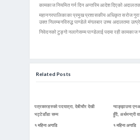
कामकाज नियमित गर्न दिन अन्तरिम आदेश दिएको अदालतका
महानगरपालिकाका प्रमुख प्रशासकीय अधिकृत सरोज गुरागाई
उक्त निलम्बनविरुद्ध पाण्डेले मंगलबार उच्च अदालतमा उत्प
निवेदनको टुङ्गो नलागेसम्म पाण्डेलाई पदमा रही कामकाज
Related Posts
पत्रकारहरुको पदयात्रा, देबीचौर देखी
ग्वाङ्झाउमा ए
भट्टेडाँडा सम्म
हुँदै, अर्थमन्त्री व
१ महिना अगाडि
१ महिना अगाडि