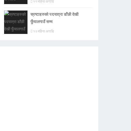
११ महिना अगाडि
स्रष्टाहरुको पदयात्रा डाँछी देखी
फुँयालगाउँ सम्म
१२ महिना अगाडि