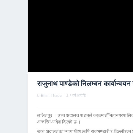
राजुनाथ पाण्डेको निलम्बन कार्यान्वय
Bhim Thapa
१ वर्ष अगाडि
ललितपुर । उच्च अदालत पाटनले काठमाडौँ महानगरपालिकाका
अन्तरिम आदेश दिएको छ ।
उच्च अदालतका न्यायाधीश ऋषि राजभण्डारी र डिल्लीरत्न श्