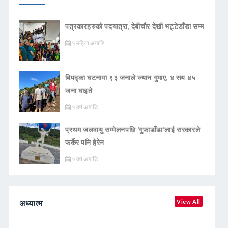
पत्रकारहरुको पदयात्रा, देबीचौर देखी भट्टेडाँडा सम्म
१ महिना अगाडि
बिपद्का घटनामा ९३ जनाले ज्यान गुमाए, ४ सय ४५
जना घाइते
१ वर्ष अगाडि
प्रथम जलवायु सम्मेलनपछि ‘गुफाडाँडा’लाई सरकारले
फर्केर पनि हेरेन
१ वर्ष अगाडि
अध्यात्म
View All