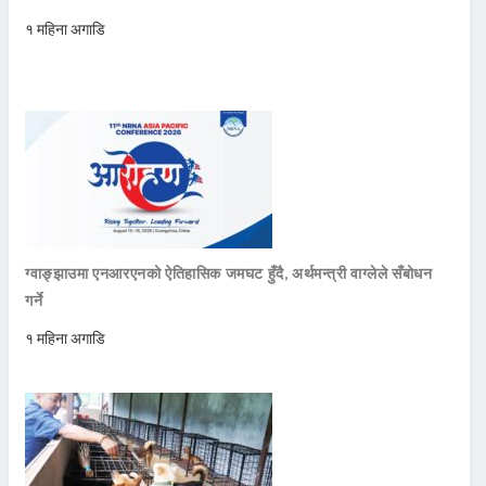
१ महिना अगाडि
ग्वाङ्झाउमा एनआरएनको ऐतिहासिक जमघट हुँदै, अर्थमन्त्री वाग्लेले सँबोधन
गर्ने
१ महिना अगाडि