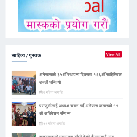
साहित्य / पुस्तक
View All
अनेसासको ३५औँ स्थापना दिवसमा १६६औँ साहित्यिक
डबली घन्कियाे
७ महिना अगाडि
पराजुलीलाई अध्यक्ष चयन गर्दै अनेसास कतारको ११
औ अधिबेशन सँम्पन्न
११ महिना अगाडि
स्रष्टाहरुको पदयात्रा डाँछी देखी फुँयालगाउँ सम्म