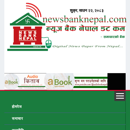
होमपेज
समाचार