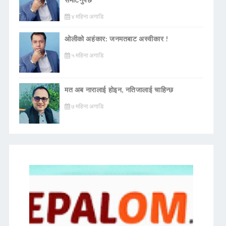
४ महिना अगाडि
ओलीको अहंकार: जनमतबाट अस्वीकार !
५ महिना अगाडि
मत अब नारालाई होइन, नतिजालाई चाहिन्छ
७ महिना अगाडि