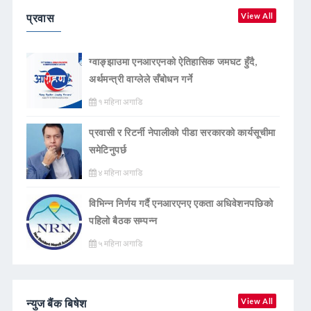
प्रवास
View All
ग्वाङ्झाउमा एनआरएनको ऐतिहासिक जमघट हुँदै,
अर्थमन्त्री वाग्लेले सँबोधन गर्ने
१ महिना अगाडि
प्रवासी र रिटर्नी नेपालीको पीडा सरकारको कार्यसूचीमा
समेटिनुपर्छ
४ महिना अगाडि
विभिन्न निर्णय गर्दै एनआरएनए एकता अधिवेशनपछिको
पहिलो बैठक सम्पन्न
५ महिना अगाडि
न्युज बैंक बिषेश
View All