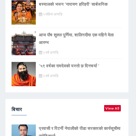
बस्यालको भजन ‘नारायण हरिहरी’ सार्बजनिक
५ महिना अगाडि
आज पौष शुक्ल पूर्णिमा, शालिनदीमा एक महिने मेला
आरम्भ
२ वर्ष अगाडि
‘५९ वर्षका रामदेवकाे यस्ताे छ दिनचर्या ’
२ वर्ष अगाडि
बिचार
View All
प्रवासी र रिटर्नी नेपालीको पीडा सरकारको कार्यसूचीमा
समेटिनुपर्छ