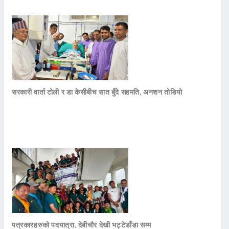
सरकारी वार्ता टोली र डा केसीबीच सात बुँदे सहमति, अनशन तोडियो
पत्रकारहरुको पदयात्रा, देबीचौर देखी भट्टेडाँडा सम्म