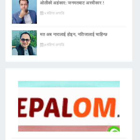
ओलीको अहंकार: जनमतबाट अस्वीकार !
५ महिना अगाडि
मत अब नारालाई होइन, नतिजालाई चाहिन्छ
७ महिना अगाडि