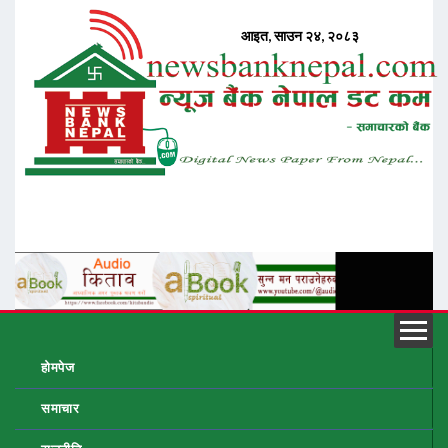
होमपेज
समाचार