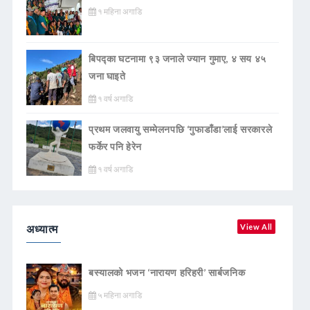
१ महिना अगाडि
बिपद्का घटनामा ९३ जनाले ज्यान गुमाए, ४ सय ४५
जना घाइते
१ वर्ष अगाडि
प्रथम जलवायु सम्मेलनपछि ‘गुफाडाँडा’लाई सरकारले
फर्केर पनि हेरेन
१ वर्ष अगाडि
अध्यात्म
View All
बस्यालको भजन ‘नारायण हरिहरी’ सार्बजनिक
५ महिना अगाडि