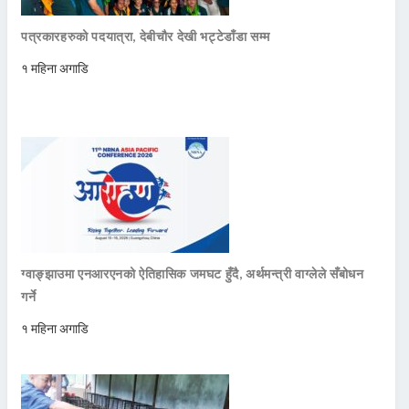
पत्रकारहरुको पदयात्रा, देबीचौर देखी भट्टेडाँडा सम्म
१ महिना अगाडि
ग्वाङ्झाउमा एनआरएनको ऐतिहासिक जमघट हुँदै, अर्थमन्त्री वाग्लेले सँबोधन
गर्ने
१ महिना अगाडि