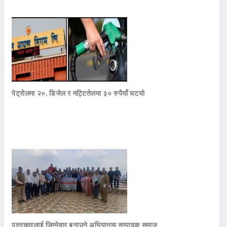
पेट्रोलमा २०, डिजेल र मट्टितेलमा ३० रुपैयाँ घटयो
पत्रकारलाई जिम्मेवार बनाउने अभियानमा सम्पादक समाज