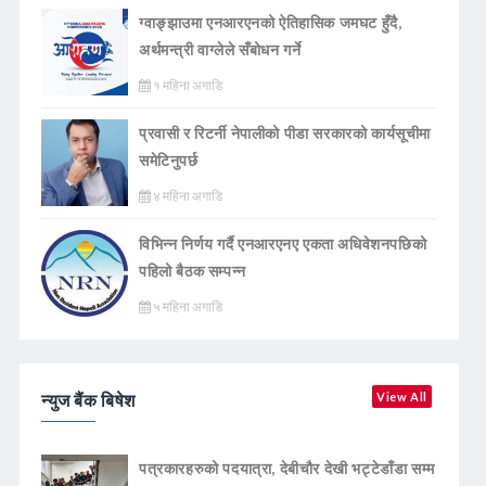
ग्वाङ्झाउमा एनआरएनको ऐतिहासिक जमघट हुँदै,
अर्थमन्त्री वाग्लेले सँबोधन गर्ने
१ महिना अगाडि
प्रवासी र रिटर्नी नेपालीको पीडा सरकारको कार्यसूचीमा
समेटिनुपर्छ
४ महिना अगाडि
विभिन्न निर्णय गर्दै एनआरएनए एकता अधिवेशनपछिको
पहिलो बैठक सम्पन्न
५ महिना अगाडि
न्युज बैंक बिषेश
View All
पत्रकारहरुको पदयात्रा, देबीचौर देखी भट्टेडाँडा सम्म