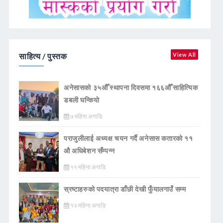
साहित्य / पुस्तक
View All
अनेसासको ३५औँ स्थापना दिवसमा १६६औँ साहित्यिक
डबली घन्कियाे
७ महिना अगाडि
पराजुलीलाई अध्यक्ष चयन गर्दै अनेसास कतारको ११
औ अधिबेशन सँम्पन्न
११ महिना अगाडि
स्रष्टाहरुको पदयात्रा डाँछी देखी फुँयालगाउँ सम्म
१२ महिना अगाडि