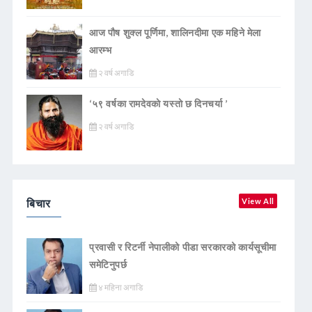
आज पौष शुक्ल पूर्णिमा, शालिनदीमा एक महिने मेला
आरम्भ
२ वर्ष अगाडि
‘५९ वर्षका रामदेवकाे यस्ताे छ दिनचर्या ’
२ वर्ष अगाडि
बिचार
View All
प्रवासी र रिटर्नी नेपालीको पीडा सरकारको कार्यसूचीमा
समेटिनुपर्छ
४ महिना अगाडि