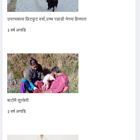
उपत्यकामा छिटफुट वर्षा,उच्च पहाडी भेगमा हिमपात
३ वर्ष अगाडि
बाटोमै सुत्केरी
३ वर्ष अगाडि