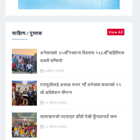
साहित्य / पुस्तक
View All
अनेसासको ३५औँ स्थापना दिवसमा १६६औँ साहित्यिक
डबली घन्कियाे
७ महिना अगाडि
पराजुलीलाई अध्यक्ष चयन गर्दै अनेसास कतारको ११
औ अधिबेशन सँम्पन्न
११ महिना अगाडि
स्रष्टाहरुको पदयात्रा डाँछी देखी फुँयालगाउँ सम्म
१२ महिना अगाडि