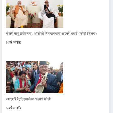
मोरारी बापू तपोवनमा , ओशोको निमन्त्रणामा आएको भनाई (फोटो फिचर )
३ वर्ष अगाडि
सारङ्गी रेट्दै एमालेका अध्यक्ष ओली
३ वर्ष अगाडि