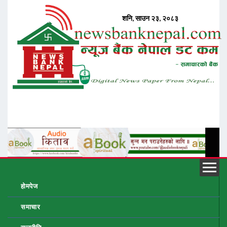
होमपेज
समाचार