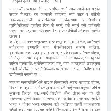
गरिरहेको प्रति आपत्ति जनाएका छन् ।
काठमाडौँ उपत्यका विकास प्राधिकरणले आज आयोजना गरेको
सडक बिस्तार, घर जग्गाको मापदण्ड, नयाँ सहर र बाहिरी
चक्रपथसम्बन्धी अन्तरक्रिया कार्यक्रममा जननिर्वाचित
प्रतिनिधिलाई प्रत्येक दिन यो नगर्नु, त्यो नगर्नु भनी कर्मचारी
प्रशासनले पत्राचार गरेर हात गोडा बाँध्न खोजेको उनीहरुले आरोप
लगाए ।
कार्यक्रममा नगर प्रमुखहरु शङ्खरापुरका सुवर्ण श्रेष्ठ, कागेश्वरी
मनोहराका कृष्णहरि थापा, गोकर्णेश्वरका सन्तोष चालिसे,
बूढानीलकण्ठका उद्धवप्रसाद खरेल, तारकेश्वरका रामेश्वर बोहरा,
कीर्तिपुरका रमेश महर्जन, गोदावरीका गजेन्द्र महर्जन, भक्तपुरका
सुनिल प्रजापति, सूर्यविनायकका वासु थापा, भक्तपुरकी उपप्रमुख
रजनी जोशीले जनप्रतिनिधिलाई पत्राचारका भरमा निर्देशित गर्न
खोजिएको गुनासो गरे ।
नगरका जनप्रतिनिधिले सडक बिस्तारको स्पष्ट मापदण्ड तोक्न,
बिस्तारका क्रममा पर्ने घर एवम् जग्गा धनीलाई समयअनुसार उचित
मुआब्जा वितरण गर्न, स्मार्ट सिटीको सीमा तोक्न माग गरे।सो
अवसरमा सहरी विकास मन्त्रालयका सचिव दीपेन्द्रनाथ शर्माले
भारत र चीनमा भन्दा नेपालमा बढी प्रतिशत सहरी जनसङ्ख्या
रहेको तथ्याङ्क प्रस्तुत गर्नुहुँदै भीरपाखा सबैलाई विना पूर्वाधार