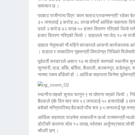
समाचार छ ।
पदबाट राजीनामा दिएर ‘काम चलाउ प्रधानमन्त्री’ रहेका बे
३५ जनालाई ३ करोड ७८ लाख रुपैयाँ आर्थिक सहायता दिने
दरले २ करोड ४२ लाख ५० हजार वितरण गरिएको थियो भन
हजार वितरण गरिएको थियो । दाहालले गत जेठ १० मा राज
दाहाल नेतृत्वको नौ महिने सरकारले आफनो कार्यकालमा आर
। दाहाल र तत्कालिन गृहमन्त्री विमलेन्द्र निधिको मिले
पूर्ववर्ती सरकारले असार १४ मा दोस्रो चरणको स्थानीय चु
सुनसरी, दाङ, बाँके, बर्दिया, कैलाली, कञ्चनपुर, डडेल्धुरा, 
नाममा रकम बाँडेको हो । आर्थिक सहायता लिनेमा पूर्वमन्त्री
स्थानीय तहको चुनाव फागुन ९ मा घोषणा भएको थियो । निधि 
बैठकले एकै दिन चार सय ५२ जनालाई ५० हजारदेखी २ लाखसम
बसेको मन्त्रिपरिषद् बैठकले पाँच सय ३५ जनालाई गृह मन्त
आर्थिक सहयाता पाउनेमा तत्कालीन ऊर्जा राज्यमन्त्री मा
डोटीकी कल्पना सोव १० लाख, पर्वतका अर्जुनप्रसाद जोशी
चौधरी छन् ।