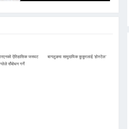
नआरएनको ऐतिहासिक जमघट
बागलुङमा सामुदायिक कुकुरलाई ‘होस्टेल’
ाग्लेले सँबोधन गर्ने