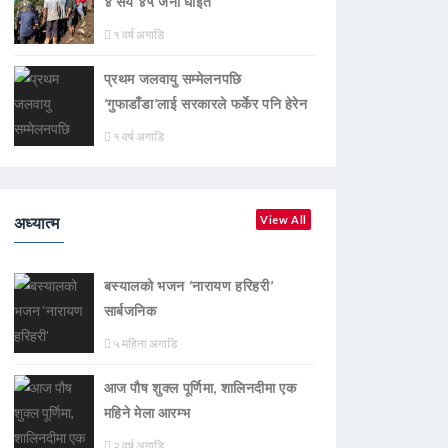
४ सय ४५ जना घाइते
१ वर्ष अगाडि
प्रथम जलवायु सम्मेलनपछि
‘गुफाडाँडा’लाई सरकारले फर्केर पनि हेरेन
१ वर्ष अगाडि
अध्यात्म
View All
बस्यालको भजन ‘नारायण हरिहरी’
सार्बजनिक
५ महिना अगाडि
आज पौष शुक्ल पूर्णिमा, शालिनदीमा एक
महिने मेला आरम्भ
२ वर्ष अगाडि