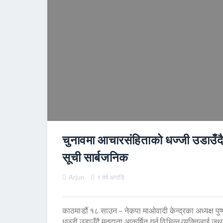
चुनावमा आचारसंहिताको धज्जी उडाउँदै प
सूची सार्बजनिक
Arjun
९ वर्ष अगाडि
काठमाडौं १८ साउन – नेकपा माओवादी केन्द्रका अध्यक्ष पुष
धज्जी उडाउँदै मतदाता आकर्षित गर्न विभिन्न व्यक्तिलाई