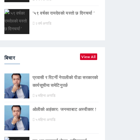
‘५९ वर्षका रामदेवकाे यस्ताे छ दिनचर्या ’
२ वर्ष अगाडि
बिचार
View All
प्रवासी र रिटर्नी नेपालीको पीडा सरकारको
कार्यसूचीमा समेटिनुपर्छ
४ महिना अगाडि
ओलीको अहंकार: जनमतबाट अस्वीकार !
५ महिना अगाडि