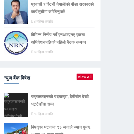
प्रवासी र रिटर्नी नेपालीको पीडा सरकारको
कार्यसूचीमा समेटिनुपर्छ
४ महिना अगाडि
विभिन्न निर्णय गर्दै एनआरएनए एकता
अधिवेशनपछिको पहिलो बैठक सम्पन्न
५ महिना अगाडि
न्युज बैंक बिषेश
View All
पत्रकारहरुको पदयात्रा, देबीचौर देखी
भट्टेडाँडा सम्म
१ महिना अगाडि
बिपद्का घटनामा ९३ जनाले ज्यान गुमाए,