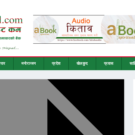
ापार
मनोरञ्जन
प्रदेश
खेलकुद
प्रवास
साह