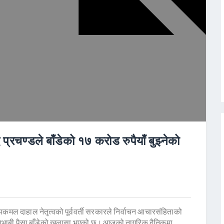
्रचण्डले बाँडेको १७ करोड रुपैयाँ बुझ्नेको
्पकमल दाहाल नेतृत्वको पूर्ववर्ती सरकारले निर्वाचन आचारसंहिताको
 जथाभाबी पैसा बाँडेको खुलासा भएको छ। आजको नागरिक दैनिकमा