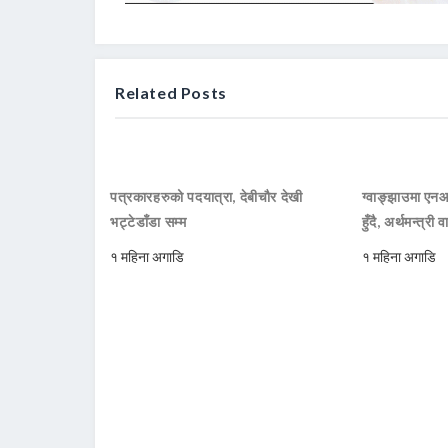
Related Posts
पत्रकारहरुको पदयात्रा, देबीचौर देखी
ग्वाङ्झाउमा ए
भट्टेडाँडा सम्म
हुँदै, अर्थमन्त्री व
१ महिना अगाडि
१ महिना अगाडि