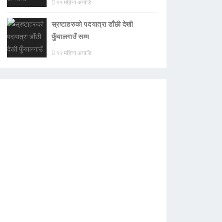
११ महिना अगाडि
स्रष्टाहरुको पदयात्रा डाँछी देखी
फुँयालगाउँ सम्म
१२ महिना अगाडि