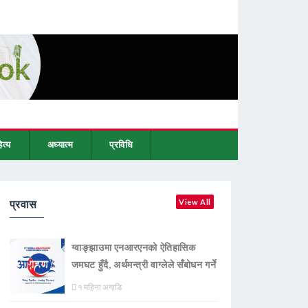
ित्य
अध्यात्म
प्रविधि
प्रवास
View All
ग्वाङ्झाउमा एनआरएनको ऐतिहासिक
जमघट हुँदै, अर्थमन्त्री वाग्लेले सँबोधन गर्ने
१ महिना अगाडि