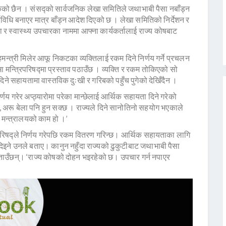
ेको छैन । संसद्को सार्वजनिक लेखा समितिले जथाभाबी पैसा नबाँड्न
विधि बनाएर मात्र बाँड्न आदेश दिएको छ । लेखा समितिको निर्देशन र
 स्वास्थ्य उपचारका नाममा आफ्ना कार्यकर्तालाई राज्य कोषबाट
ृहमन्त्री मिलेर आफू निकटका व्यक्तिलाई रकम दिने निर्णय गर्ने प्रचलन
 मन्त्रिपरिषद्मा प्रस्ताव पठाउँछ । व्यक्ति र रकम तोकिएको सो
दिने सहायतामा वास्तविक दुःखी र गरिबको पहुँच पुगेको देखिँदैन ।
र्णय गरेर अप्ठ्यारोमा परेका मान्छेलाई आर्थिक सहायता दिने गरेको
, अरू बेला पनि हुन सक्छ । राज्यले दिने सानोतिनो सहयोग भएकाले
ृह मन्त्रालयको काम हो ।’
िपरिषद्ले निर्णय गरेपछि रकम वितरण गरिन्छ। आर्थिक सहायताका लागि
िइने उनले बताए। कानुन नहुँदा राज्यको ढुकुटीबाट जथाभाबी पैसा
ाउँछन्। ‘राज्य कोषको दोहन भइरहेको छ। उपचार गर्न नपाएर