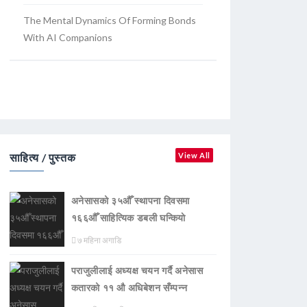
The Mental Dynamics Of Forming Bonds
With AI Companions
साहित्य / पुस्तक
View All
अनेसासको ३५औँ स्थापना दिवसमा
१६६औँ साहित्यिक डबली घन्कियाे
७ महिना अगाडि
पराजुलीलाई अध्यक्ष चयन गर्दै अनेसास
कतारको ११ औ अधिबेशन सँम्पन्न