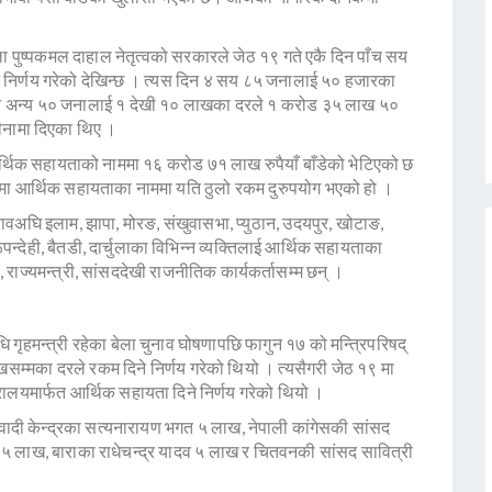
ला पुष्पकमल दाहाल नेतृत्वको सरकारले जेठ १९ गते एकै दिन पाँच सय
 निर्णय गरेको देखिन्छ । त्यस दिन ४ सय ८५ जनालाई ५० हजारका
े अन्य ५० जनालाई १ देखी १० लाखका दरले १ करोड ३५ लाख ५०
ीनामा दिएका थिए ।
्थिक सहायताको नाममा १६ करोड ७१ लाख रुपैयाँ बाँडेको भेटिएको छ
मतोमा आर्थिक सहायताका नाममा यति ठुलो रकम दुरुपयोग भएको हो ।
नावअघि इलाम, झापा, मोरङ, संखुवासभा, प्युठान, उदयपुर, खोटाङ,
रूपन्देही, बैतडी, दार्चुलाका विभिन्न व्यक्तिलाई आर्थिक सहायताका
, राज्यमन्त्री, सांसददेखी राजनीतिक कार्यकर्तासम्म छन् ।
गृहमन्त्री रहेका बेला चुनाव घोषणापछि फागुन १७ को मन्त्रिपरिषद्
्मका दरले रकम दिने निर्णय गरेको थियो । त्यसैगरी जेठ १९ मा
्रालयमार्फत आर्थिक सहायता दिने निर्णय गरेको थियो ।
ओवादी केन्द्रका सत्यनारायण भगत ५ लाख, नेपाली कांगेसकी सांसद
 ५ लाख, बाराका राधेचन्द्र यादव ५ लाख र चितवनकी सांसद सावित्री