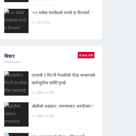
‘५९ वर्षका रामदेवकाे यस्ताे छ दिनचर्या ’
२ वर्ष अगाडि
बिचार
View All
प्रवासी र रिटर्नी नेपालीको पीडा सरकारको
कार्यसूचीमा समेटिनुपर्छ
४ महिना अगाडि
ओलीको अहंकार: जनमतबाट अस्वीकार !
५ महिना अगाडि