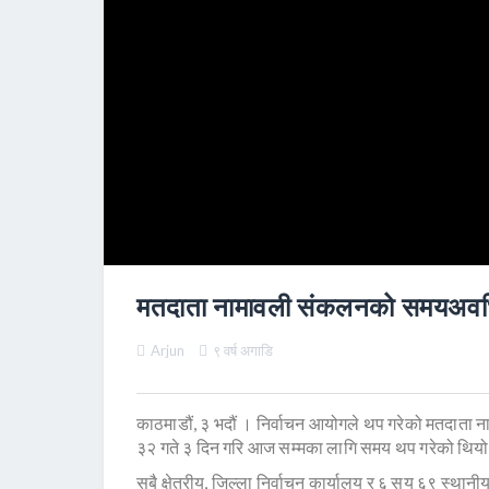
मतदाता नामावली संकलनको समयअवध
Arjun
९ वर्ष अगाडि
काठमाडौं, ३ भदौं । निर्वाचन आयोगले थप गरेको मतद
३२ गते ३ दिन गरि आज सम्मका लागि समय थप गरेको थिय
सबै क्षेत्रीय, जिल्ला निर्वाचन कार्यालय र ६ सय ६९ स्थ