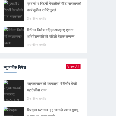
प्रवासी र रिटर्नी नेपालीको पीडा सरकारको
कार्यसूचीमा समेटिनुपर्छ
४ महिना अगाडि
विभिन्न निर्णय गर्दै एनआरएनए एकता
अधिवेशनपछिको पहिलो बैठक सम्पन्न
५ महिना अगाडि
न्युज बैंक बिषेश
View All
पत्रकारहरुको पदयात्रा, देबीचौर देखी
भट्टेडाँडा सम्म
१ महिना अगाडि
बिपद्का घटनामा ९३ जनाले ज्यान गुमाए,