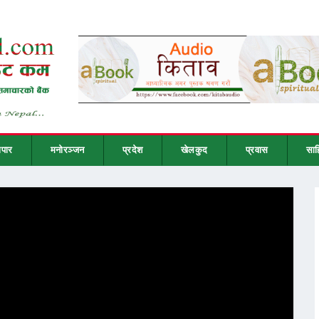
ापार
मनोरञ्जन
प्रदेश
खेलकुद
प्रवास
साह