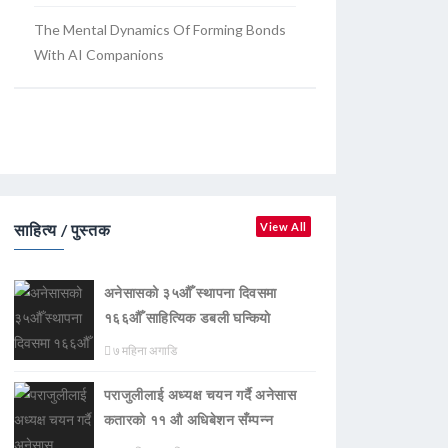
The Mental Dynamics Of Forming Bonds
With AI Companions
साहित्य / पुस्तक
View All
अनेसासको ३५औँ स्थापना दिवसमा
१६६औँ साहित्यिक डबली घन्कियाे
७ महिना अगाडि
पराजुलीलाई अध्यक्ष चयन गर्दै अनेसास
कतारको ११ औ अधिबेशन सँम्पन्न