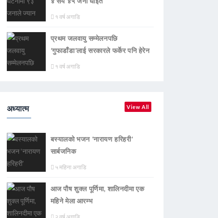
४ सय ४५ जना घाइते
१ वर्ष अगाडि
प्रथम जलवायु सम्मेलनपछि
‘गुफाडाँडा’लाई सरकारले फर्केर पनि हेरेन
१ वर्ष अगाडि
अध्यात्म
View All
बस्यालको भजन ‘नारायण हरिहरी’
सार्बजनिक
५ महिना अगाडि
आज पौष शुक्ल पूर्णिमा, शालिनदीमा एक
महिने मेला आरम्भ
२ वर्ष अगाडि