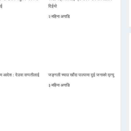
ाई
दिईयो
२ महिना अगाडि
िम आदेश : देउवा दम्पतीलाई
जङ्गली च्याउ खाँदा पाल्पामा दुई जनाको मृत्यु
३ महिना अगाडि