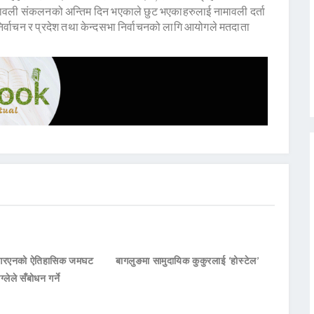
ामावली संकलनको अन्तिम दिन भएकाले छुट भएकाहरुलाई नामावली दर्ता
िर्वाचन र प्रदेश तथा केन्दसभा निर्वाचनको लागि आयोगले मतदाता
नआरएनको ऐतिहासिक जमघट
बागलुङमा सामुदायिक कुकुरलाई ‘होस्टेल’
ाग्लेले सँबोधन गर्ने