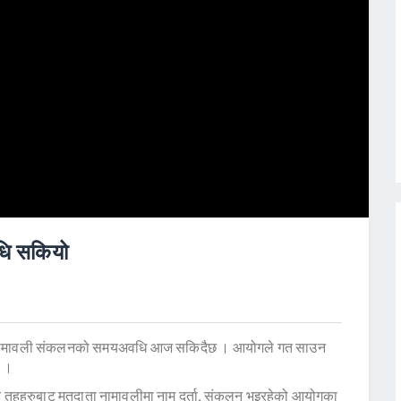
ि सकियो
ाता नामावली संकलनको समयअवधि आज सकिदैछ । आयोगले गत साउन
ो ।
ानीय तहहरुबाट मतदाता नामावलीमा नाम दर्ता, संकलन भइरहेको आयोगका