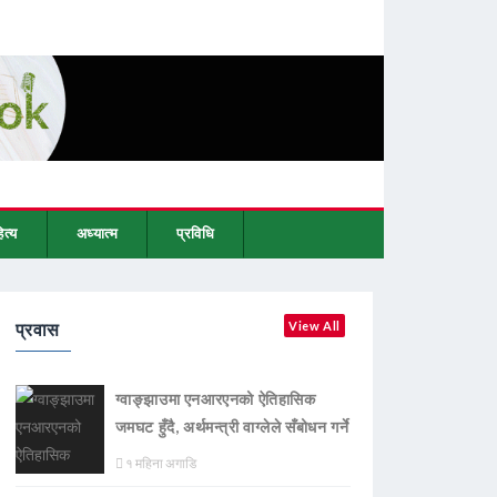
ित्य
अध्यात्म
प्रविधि
प्रवास
View All
ग्वाङ्झाउमा एनआरएनको ऐतिहासिक
जमघट हुँदै, अर्थमन्त्री वाग्लेले सँबोधन गर्ने
१ महिना अगाडि