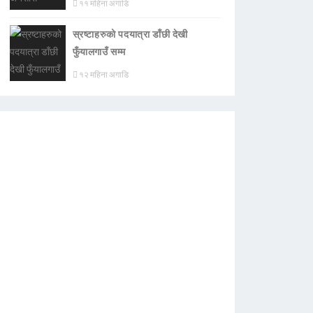
११ महिना अगाडि
स्रष्टाहरुको पदयात्रा डाँछी देखी
फुँयालगाउँ सम्म
१२ महिना अगाडि