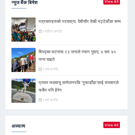
न्युज बैंक बिषेश
View All
पत्रकारहरुको पदयात्रा, देबीचौर देखी भट्टेडाँडा सम्म
१ महिना अगाडि
बिपद्का घटनामा ९३ जनाले ज्यान गुमाए, ४ सय ४५
जना घाइते
१ वर्ष अगाडि
प्रथम जलवायु सम्मेलनपछि ‘गुफाडाँडा’लाई सरकारले
फर्केर पनि हेरेन
१ वर्ष अगाडि
अध्यात्म
View All