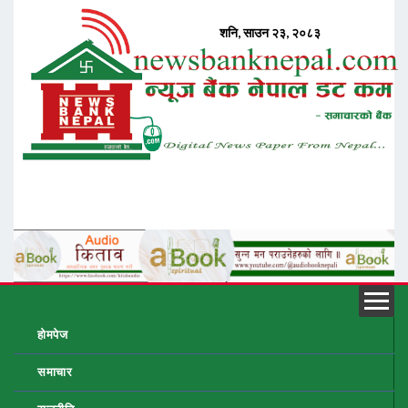
होमपेज
समाचार