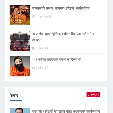
बस्यालको भजन ‘नारायण हरिहरी’ सार्बजनिक
५ महिना अगाडि
आज पौष शुक्ल पूर्णिमा, शालिनदीमा एक महिने मेला
आरम्भ
२ वर्ष अगाडि
‘५९ वर्षका रामदेवकाे यस्ताे छ दिनचर्या ’
२ वर्ष अगाडि
बिचार
View All
प्रवासी र रिटर्नी नेपालीको पीडा सरकारको कार्यसूचीमा