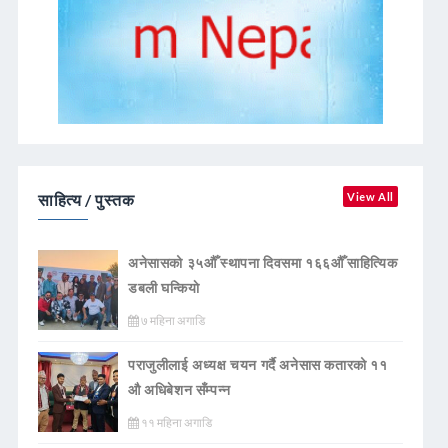
साहित्य / पुस्तक
View All
अनेसासको ३५औँ स्थापना दिवसमा १६६औँ साहित्यिक
डबली घन्कियाे
७ महिना अगाडि
पराजुलीलाई अध्यक्ष चयन गर्दै अनेसास कतारको ११
औ अधिबेशन सँम्पन्न
११ महिना अगाडि