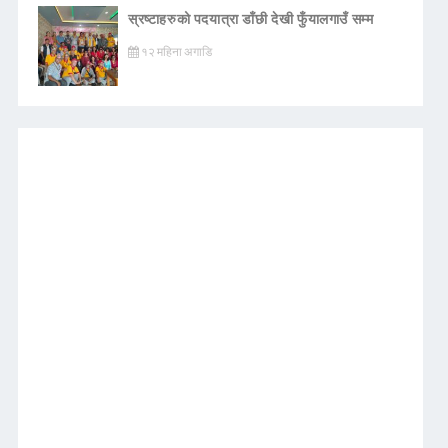
स्रष्टाहरुको पदयात्रा डाँछी देखी फुँयालगाउँ सम्म
१२ महिना अगाडि