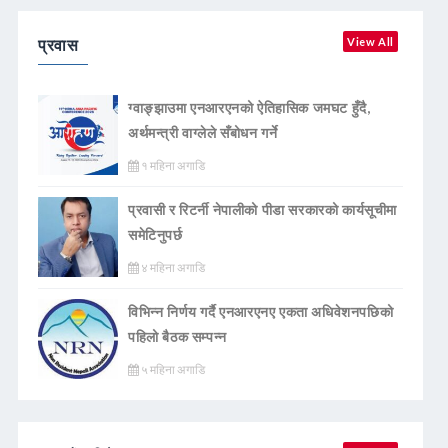
प्रवास
View All
ग्वाङ्झाउमा एनआरएनको ऐतिहासिक जमघट हुँदै,
अर्थमन्त्री वाग्लेले सँबोधन गर्ने
१ महिना अगाडि
प्रवासी र रिटर्नी नेपालीको पीडा सरकारको कार्यसूचीमा
समेटिनुपर्छ
४ महिना अगाडि
विभिन्न निर्णय गर्दै एनआरएनए एकता अधिवेशनपछिको
पहिलो बैठक सम्पन्न
५ महिना अगाडि