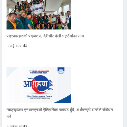
पत्रकारहरुको पदयात्रा, देबीचौर देखी भट्टेडाँडा सम्म
१ महिना अगाडि
ग्वाङ्झाउमा एनआरएनको ऐतिहासिक जमघट हुँदै, अर्थमन्त्री वाग्लेले सँबोधन
गर्ने
१ महिना अगाडि