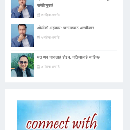
समेटिनुपर्छ
४ महिना अगाडि
ओलीको अहंकार: जनमतबाट अस्वीकार !
५ महिना अगाडि
मत अब नारालाई होइन, नतिजालाई चाहिन्छ
७ महिना अगाडि