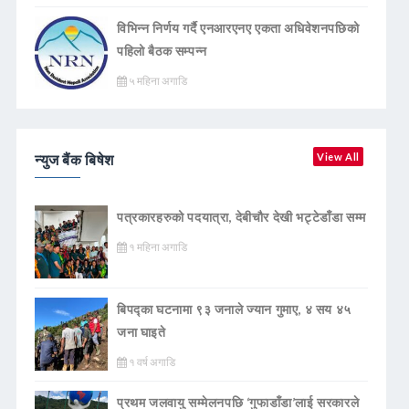
विभिन्न निर्णय गर्दै एनआरएनए एकता अधिवेशनपछिको
पहिलो बैठक सम्पन्न
५ महिना अगाडि
न्युज बैंक बिषेश
View All
पत्रकारहरुको पदयात्रा, देबीचौर देखी भट्टेडाँडा सम्म
१ महिना अगाडि
बिपद्का घटनामा ९३ जनाले ज्यान गुमाए, ४ सय ४५
जना घाइते
१ वर्ष अगाडि
प्रथम जलवायु सम्मेलनपछि ‘गुफाडाँडा’लाई सरकारले