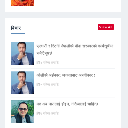
बिचार
View All
प्रवासी र रिटर्नी नेपालीको पीडा सरकारको कार्यसूचीमा
समेटिनुपर्छ
४ महिना अगाडि
ओलीको अहंकार: जनमतबाट अस्वीकार !
५ महिना अगाडि
मत अब नारालाई होइन, नतिजालाई चाहिन्छ
७ महिना अगाडि