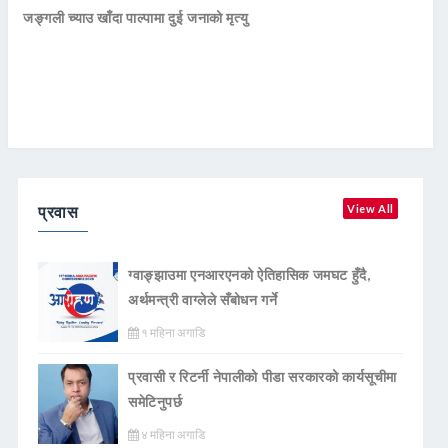
जङ्गली च्याउ खाँदा पाल्पामा दुई जनाको मृत्यु
प्रवास
View All
ग्वाङ्झाउमा एनआरएनको ऐतिहासिक जमघट हुँदै,
अर्थमन्त्री वाग्लेले सँबोधन गर्ने
१ महिना अगाडि
प्रवासी र रिटर्नी नेपालीको पीडा सरकारको कार्यसूचीमा
समेटिनुपर्छ
४ महिना अगाडि