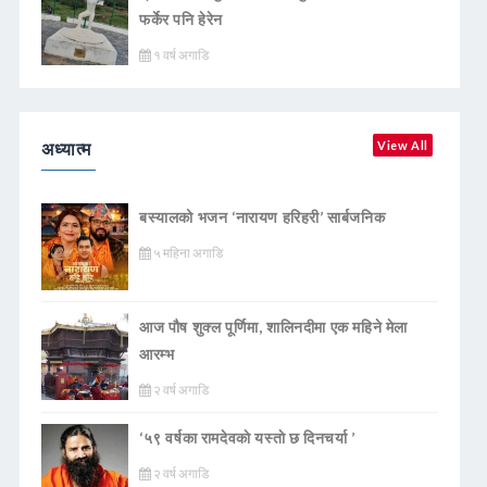
फर्केर पनि हेरेन
१ वर्ष अगाडि
अध्यात्म
View All
बस्यालको भजन ‘नारायण हरिहरी’ सार्बजनिक
५ महिना अगाडि
आज पौष शुक्ल पूर्णिमा, शालिनदीमा एक महिने मेला
आरम्भ
२ वर्ष अगाडि
‘५९ वर्षका रामदेवकाे यस्ताे छ दिनचर्या ’
२ वर्ष अगाडि