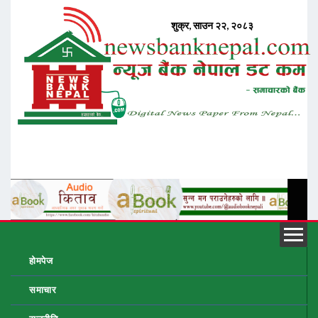
होमपेज
समाचार