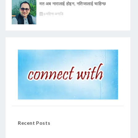
मत अब नारालाई होइन, नतिजालाई चाहिन्छ
७ महिना अगाडि
Recent Posts