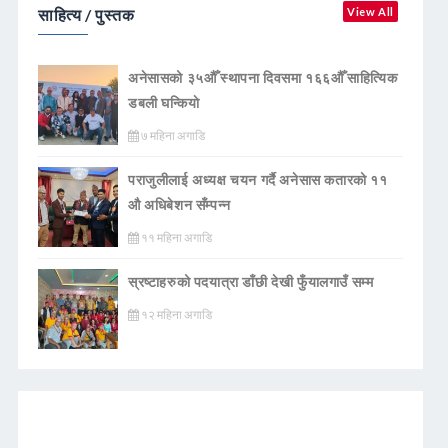
साहित्य / पुस्तक
View All
अनेसासको ३५औँ स्थापना दिवसमा १६६औँ साहित्यिक
डबली घन्कियाे
७ महिना अगाडि
पराजुलीलाई अध्यक्ष चयन गर्दै अनेसास कतारको ११
औ अधिबेशन सँम्पन्न
११ महिना अगाडि
स्रष्टाहरुको पदयात्रा डाँछी देखी फुँयालगाउँ सम्म
१२ महिना अगाडि