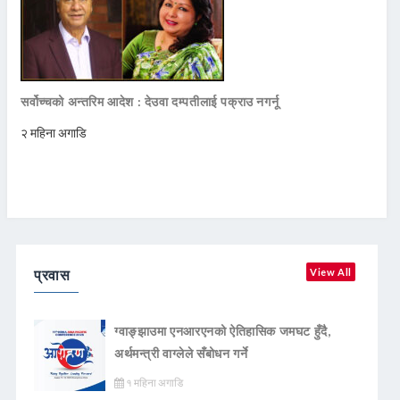
सर्वोच्चको अन्तरिम आदेश : देउवा दम्पतीलाई पक्राउ नगर्नू
२ महिना अगाडि
प्रवास
View All
ग्वाङ्झाउमा एनआरएनको ऐतिहासिक जमघट हुँदै,
अर्थमन्त्री वाग्लेले सँबोधन गर्ने
१ महिना अगाडि