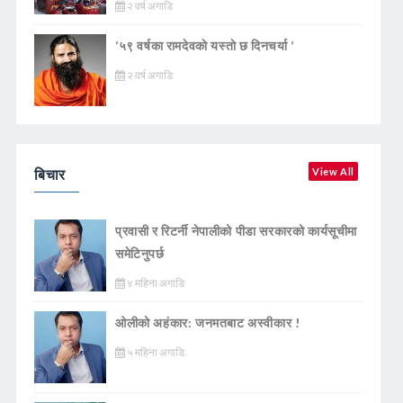
२ वर्ष अगाडि
‘५९ वर्षका रामदेवकाे यस्ताे छ दिनचर्या ’
२ वर्ष अगाडि
बिचार
View All
प्रवासी र रिटर्नी नेपालीको पीडा सरकारको कार्यसूचीमा
समेटिनुपर्छ
४ महिना अगाडि
ओलीको अहंकार: जनमतबाट अस्वीकार !
५ महिना अगाडि