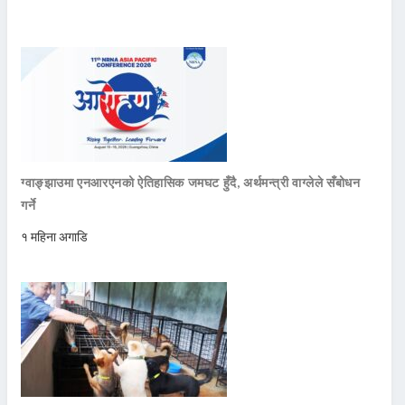
ग्वाङ्झाउमा एनआरएनको ऐतिहासिक जमघट हुँदै, अर्थमन्त्री वाग्लेले सँबोधन
गर्ने
१ महिना अगाडि