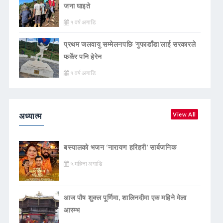
जना घाइते
१ वर्ष अगाडि
प्रथम जलवायु सम्मेलनपछि ‘गुफाडाँडा’लाई सरकारले
फर्केर पनि हेरेन
१ वर्ष अगाडि
अध्यात्म
View All
बस्यालको भजन ‘नारायण हरिहरी’ सार्बजनिक
५ महिना अगाडि
आज पौष शुक्ल पूर्णिमा, शालिनदीमा एक महिने मेला
आरम्भ