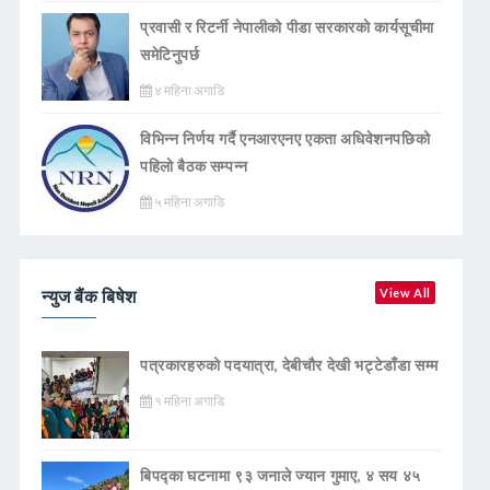
प्रवासी र रिटर्नी नेपालीको पीडा सरकारको कार्यसूचीमा
समेटिनुपर्छ
४ महिना अगाडि
विभिन्न निर्णय गर्दै एनआरएनए एकता अधिवेशनपछिको
पहिलो बैठक सम्पन्न
५ महिना अगाडि
न्युज बैंक बिषेश
View All
पत्रकारहरुको पदयात्रा, देबीचौर देखी भट्टेडाँडा सम्म
१ महिना अगाडि
बिपद्का घटनामा ९३ जनाले ज्यान गुमाए, ४ सय ४५