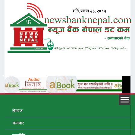
होमपेज
समाचार