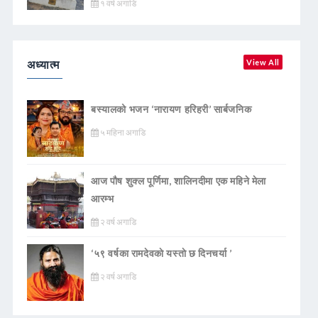
१ वर्ष अगाडि
अध्यात्म
View All
बस्यालको भजन ‘नारायण हरिहरी’ सार्बजनिक
५ महिना अगाडि
आज पौष शुक्ल पूर्णिमा, शालिनदीमा एक महिने मेला
आरम्भ
२ वर्ष अगाडि
‘५९ वर्षका रामदेवकाे यस्ताे छ दिनचर्या ’
२ वर्ष अगाडि