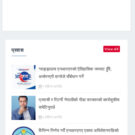
प्रवास
View All
ग्वाङ्झाउमा एनआरएनको ऐतिहासिक जमघट हुँदै,
अर्थमन्त्री वाग्लेले सँबोधन गर्ने
१ महिना अगाडि
प्रवासी र रिटर्नी नेपालीको पीडा सरकारको कार्यसूचीमा
समेटिनुपर्छ
४ महिना अगाडि
विभिन्न निर्णय गर्दै एनआरएनए एकता अधिवेशनपछिको