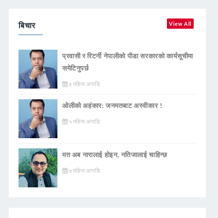
बिचार
View All
प्रवासी र रिटर्नी नेपालीको पीडा सरकारको कार्यसूचीमा
समेटिनुपर्छ
४ महिना अगाडि
ओलीको अहंकार: जनमतबाट अस्वीकार !
५ महिना अगाडि
मत अब नारालाई होइन, नतिजालाई चाहिन्छ
७ महिना अगाडि