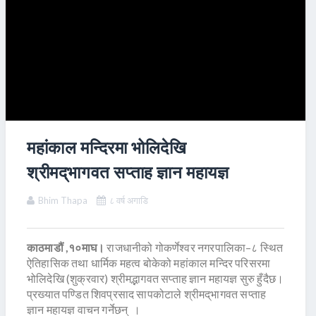
महांकाल मन्दिरमा भोलिदेखि
श्रीमद्‌भागवत सप्ताह ज्ञान महायज्ञ
Bhim Thapa
८ वर्ष अगाडि
काठमाडौं ,१०माघ।
राजधानीको गोकर्णेश्वर नगरपालिका–८ स्थित
ऐतिहासिक तथा धार्मिक महत्व बोकेको महांकाल मन्दिर परिसरमा
भोलिदेखि (शुक्रवार) श्रीमद्भागवत सप्ताह ज्ञान महायज्ञ सुरु हुँदैछ।
प्रख्यात पण्डित शिवप्रसाद सापकोटाले श्रीमद्‌भागवत सप्ताह
ज्ञान महायज्ञ वाचन गर्नेछन् ।