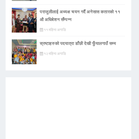
पराजुलीलाई अध्यक्ष चयन गर्दै अनेसास कतारको ११
औ अधिबेशन सँम्पन्न
११ महिना अगाडि
स्रष्टाहरुको पदयात्रा डाँछी देखी फुँयालगाउँ सम्म
१२ महिना अगाडि