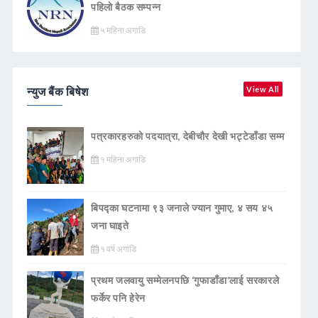
पहिलो बैठक सम्पन्न
५ महिना अगाडि
न्युज बैंक बिषेश
View All
पत्रकारहरुको पदयात्रा, देबीचौर देखी भट्टेडाँडा सम्म
१ महिना अगाडि
बिपद्का घटनामा ९३ जनाले ज्यान गुमाए, ४ सय ४५
जना घाइते
१ वर्ष अगाडि
प्रथम जलवायु सम्मेलनपछि ‘गुफाडाँडा’लाई सरकारले
फर्केर पनि हेरेन