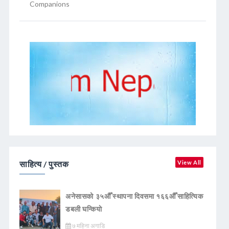
Companions
साहित्य / पुस्तक
View All
अनेसासको ३५औँ स्थापना दिवसमा १६६औँ साहित्यिक
डबली घन्कियाे
७ महिना अगाडि