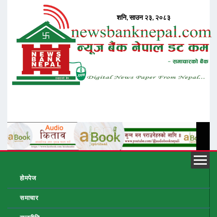
होमपेज
समाचार