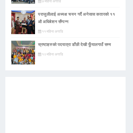
७ महिना अगाडि
पराजुलीलाई अध्यक्ष चयन गर्दै अनेसास कतारको ११
औ अधिबेशन सँम्पन्न
११ महिना अगाडि
स्रष्टाहरुको पदयात्रा डाँछी देखी फुँयालगाउँ सम्म
१२ महिना अगाडि