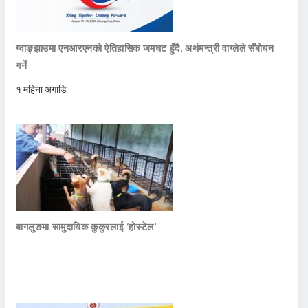
ग्वाङ्झाउमा एनआरएनको ऐतिहासिक जमघट हुँदै, अर्थमन्त्री वाग्लेले सँबोधन
गर्ने
१ महिना अगाडि
बागलुङमा सामुदायिक कुकुरलाई ‘होस्टेल’