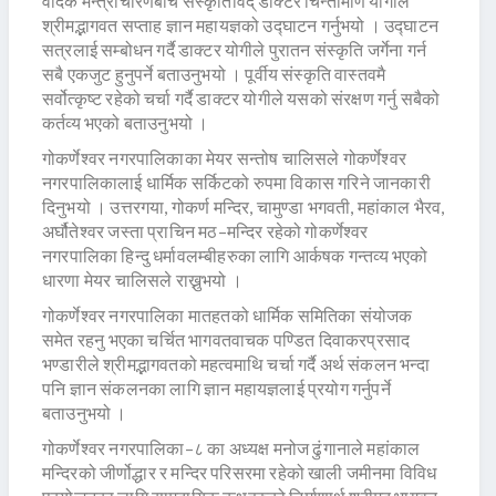
वैदिक मन्त्रोचारणबीच संस्कृतिविद् डाक्टर चिन्तामणि योगीले
श्रीमद्भागवत सप्ताह ज्ञान महायज्ञको उद्घाटन गर्नुभयो । उद्घाटन
सत्रलाई सम्बोधन गर्दै डाक्टर योगीले पुरातन संस्कृति जर्गेना गर्न
सबै एकजुट हुनुपर्ने बताउनुभयो । पूर्वीय संस्कृति वास्तवमै
सर्वोत्कृष्ट रहेको चर्चा गर्दै डाक्टर योगीले यसको संरक्षण गर्नु सबैको
कर्तव्य भएको बताउनुभयो ।
गोकर्णेश्वर नगरपालिकाका मेयर सन्तोष चालिसले गोकर्णेश्वर
नगरपालिकालाई धार्मिक सर्किटको रुपमा विकास गरिने जानकारी
दिनुभयो । उत्तरगया, गोकर्ण मन्दिर, चामुण्डा भगवती, महांकाल भैरव,
अर्घौतेश्वर जस्ता प्राचिन मठ–मन्दिर रहेको गोकर्णेश्वर
नगरपालिका हिन्दु धर्मावलम्बीहरुका लागि आर्कषक गन्तव्य भएको
धारणा मेयर चालिसले राख्नुभयो ।
गोकर्णेश्वर नगरपालिका मातहतको धार्मिक समितिका संयोजक
समेत रहनु भएका चर्चित भागवतवाचक पण्डित दिवाकरप्रसाद
भण्डारीले श्रीमद्भागवतको महत्वमाथि चर्चा गर्दै अर्थ संकलन भन्दा
पनि ज्ञान संकलनका लागि ज्ञान महायज्ञलाई प्रयोग गर्नुपर्ने
बताउनुभयो ।
गोकर्णेश्वर नगरपालिका–८ का अध्यक्ष मनोज ढुंगानाले महांकाल
मन्दिरको जीर्णोद्धार र मन्दिर परिसरमा रहेको खाली जमीनमा विविध