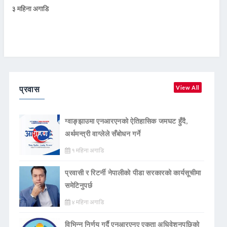
३ महिना अगाडि
प्रवास
View All
ग्वाङ्झाउमा एनआरएनको ऐतिहासिक जमघट हुँदै,
अर्थमन्त्री वाग्लेले सँबोधन गर्ने
१ महिना अगाडि
प्रवासी र रिटर्नी नेपालीको पीडा सरकारको कार्यसूचीमा
समेटिनुपर्छ
४ महिना अगाडि
विभिन्न निर्णय गर्दै एनआरएनए एकता अधिवेशनपछिको