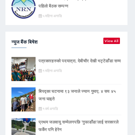
पहिलो बैठक सम्पन्न
५ महिना अगाडि
न्युज बैंक बिषेश
View All
पत्रकारहरुको पदयात्रा, देबीचौर देखी भट्टेडाँडा सम्म
१ महिना अगाडि
बिपद्का घटनामा ९३ जनाले ज्यान गुमाए, ४ सय ४५
जना घाइते
१ वर्ष अगाडि
प्रथम जलवायु सम्मेलनपछि ‘गुफाडाँडा’लाई सरकारले
फर्केर पनि हेरेन