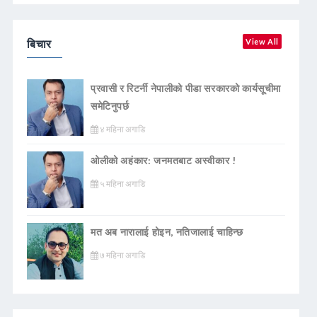
बिचार
View All
प्रवासी र रिटर्नी नेपालीको पीडा सरकारको कार्यसूचीमा
समेटिनुपर्छ
४ महिना अगाडि
ओलीको अहंकार: जनमतबाट अस्वीकार !
५ महिना अगाडि
मत अब नारालाई होइन, नतिजालाई चाहिन्छ
७ महिना अगाडि