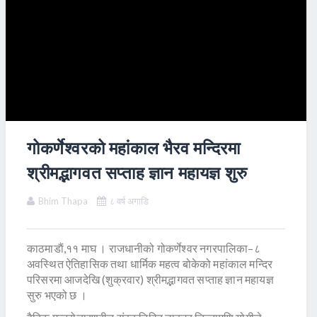
गोकर्णेश्वरको महांकाल भैरव मन्दिरमा
श्रीमद्भागवत सप्ताह ज्ञान महायज्ञ शुरु
Bhim Thapa
८ वर्ष अगाडि
काठमाडाैं,११ माघ । राजधानीको गोकर्णेश्वर नगरपालिका–८
अवस्थित ऐतिहासिक तथा धार्मिक महत्व बोकेको महांकाल मन्दिर
परिसरमा आजदेखि (शुक्रवार) श्रीमद्भागवत सप्ताह ज्ञान महायज्ञ
सुरु भएको छ ।