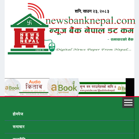
होमपेज
समाचार