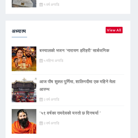
१ वर्ष अगाडि
अध्यात्म
View All
बस्यालको भजन ‘नारायण हरिहरी’ सार्बजनिक
५ महिना अगाडि
आज पौष शुक्ल पूर्णिमा, शालिनदीमा एक महिने मेला
आरम्भ
२ वर्ष अगाडि
‘५९ वर्षका रामदेवकाे यस्ताे छ दिनचर्या ’
२ वर्ष अगाडि