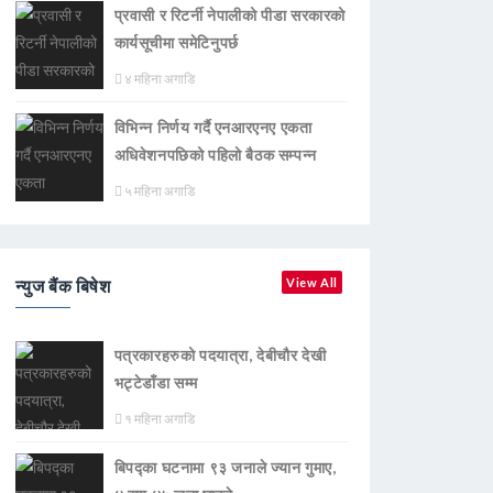
प्रवासी र रिटर्नी नेपालीको पीडा सरकारको
कार्यसूचीमा समेटिनुपर्छ
४ महिना अगाडि
विभिन्न निर्णय गर्दै एनआरएनए एकता
अधिवेशनपछिको पहिलो बैठक सम्पन्न
५ महिना अगाडि
न्युज बैंक बिषेश
View All
पत्रकारहरुको पदयात्रा, देबीचौर देखी
भट्टेडाँडा सम्म
१ महिना अगाडि
बिपद्का घटनामा ९३ जनाले ज्यान गुमाए,