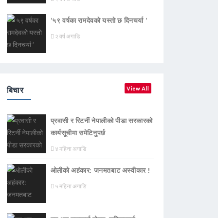
‘५९ वर्षका रामदेवकाे यस्ताे छ दिनचर्या ’
२ वर्ष अगाडि
बिचार
View All
प्रवासी र रिटर्नी नेपालीको पीडा सरकारको
कार्यसूचीमा समेटिनुपर्छ
४ महिना अगाडि
ओलीको अहंकार: जनमतबाट अस्वीकार !
५ महिना अगाडि