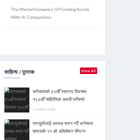
The Mental Dynamics Of Forming Bonds
With AI Companions
साहित्य / पुस्तक
View All
अनेसासको ३५औँ स्थापना दिवसमा
१६६औँ साहित्यिक डबली घन्कियाे
७ महिना अगाडि
पराजुलीलाई अध्यक्ष चयन गर्दै अनेसास
कतारको ११ औ अधिबेशन सँम्पन्न