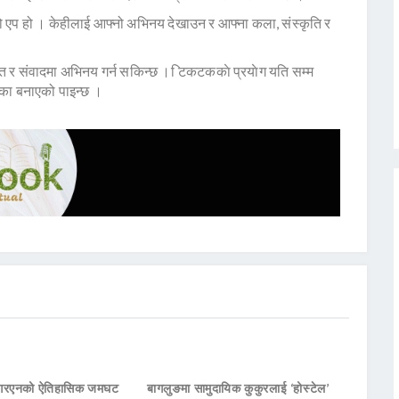
ो एप हो । केहीलाई आफ्नो अभिनय देखाउन र आफ्ना कला, संस्कृति र
ीत र संवादमा अभिनय गर्न सकिन्छ । िटकटककाे प्रयाेग यति सम्म
ेतका बनाएको पाइन्छ ।
नआरएनको ऐतिहासिक जमघट
बागलुङमा सामुदायिक कुकुरलाई ‘होस्टेल’