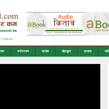
ापार
मनोरञ्जन
प्रदेश
खेलकुद
प्रवास
साह