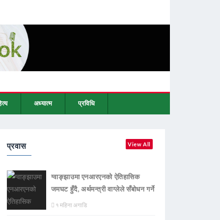
ित्य
अध्यात्म
प्रविधि
प्रवास
View All
ग्वाङ्झाउमा एनआरएनको ऐतिहासिक
जमघट हुँदै, अर्थमन्त्री वाग्लेले सँबोधन गर्ने
१ महिना अगाडि