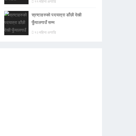
११ महिना अगाडि
स्रष्टाहरुको पदयात्रा डाँछी देखी
फुँयालगाउँ सम्म
१२ महिना अगाडि