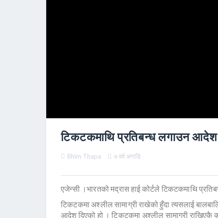
टिकटकमाथि प्रतिबन्ध लगाउन आदेश
Bhim Thapa
७ वर्ष अगाडि
एजेन्सी ।भारतको मद्रास हाई कोर्टले टिकटकमाथि प्रति
टिकटकमा अश्लील सामाग्री राखेको हुँदा त्यसलाई बालबालि
आदेश दिएको हो । टिकटकमा अश्लील सामाग्री राखिएकै का