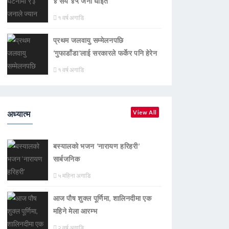
४ सय ४५ जना घाइते
१ वर्ष अगाडि
प्रथम जलवायु सम्मेलनपछि
‘गुफाडाँडा’लाई सरकारले फर्केर पनि हेरेन
१ वर्ष अगाडि
अध्यात्म
View All
बस्यालको भजन ‘नारायण हरिहरी’
सार्बजनिक
५ महिना अगाडि
आज पौष शुक्ल पूर्णिमा, शालिनदीमा एक
महिने मेला आरम्भ
२ वर्ष अगाडि