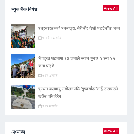
न्युज बैंक बिषेश
View All
पत्रकारहरुको पदयात्रा, देबीचौर देखी भट्टेडाँडा सम्म
१ महिना अगाडि
बिपद्का घटनामा ९३ जनाले ज्यान गुमाए, ४ सय ४५
जना घाइते
१ वर्ष अगाडि
प्रथम जलवायु सम्मेलनपछि ‘गुफाडाँडा’लाई सरकारले
फर्केर पनि हेरेन
१ वर्ष अगाडि
अध्यात्म
View All