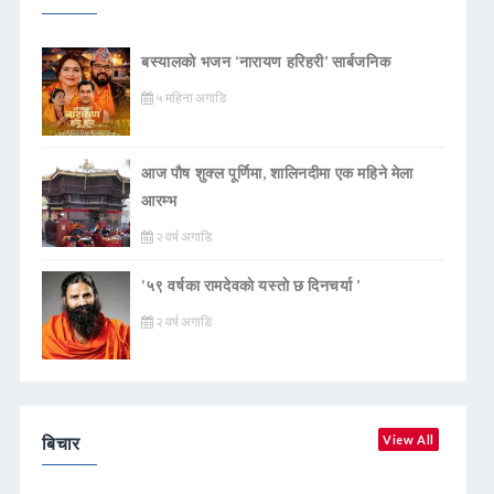
बस्यालको भजन ‘नारायण हरिहरी’ सार्बजनिक
५ महिना अगाडि
आज पौष शुक्ल पूर्णिमा, शालिनदीमा एक महिने मेला
आरम्भ
२ वर्ष अगाडि
‘५९ वर्षका रामदेवकाे यस्ताे छ दिनचर्या ’
२ वर्ष अगाडि
बिचार
View All