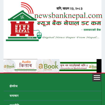
होमपेज
समाचार