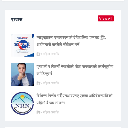
प्रवास
View All
ग्वाङ्झाउमा एनआरएनको ऐतिहासिक जमघट हुँदै,
अर्थमन्त्री वाग्लेले सँबोधन गर्ने
१ महिना अगाडि
प्रवासी र रिटर्नी नेपालीको पीडा सरकारको कार्यसूचीमा
समेटिनुपर्छ
४ महिना अगाडि
विभिन्न निर्णय गर्दै एनआरएनए एकता अधिवेशनपछिको
पहिलो बैठक सम्पन्न
५ महिना अगाडि