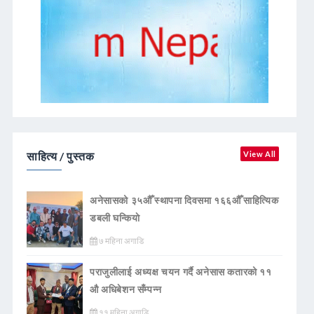
साहित्य / पुस्तक
View All
अनेसासको ३५औँ स्थापना दिवसमा १६६औँ साहित्यिक
डबली घन्कियाे
७ महिना अगाडि
पराजुलीलाई अध्यक्ष चयन गर्दै अनेसास कतारको ११
औ अधिबेशन सँम्पन्न
११ महिना अगाडि