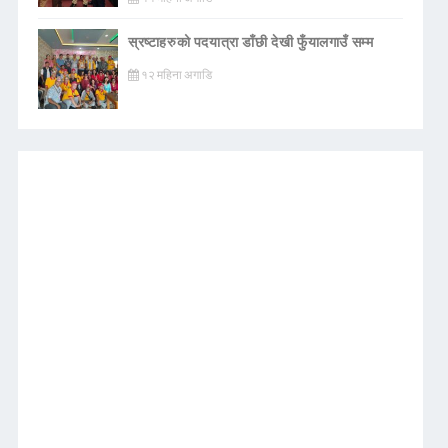
स्रष्टाहरुको पदयात्रा डाँछी देखी फुँयालगाउँ सम्म
१२ महिना अगाडि