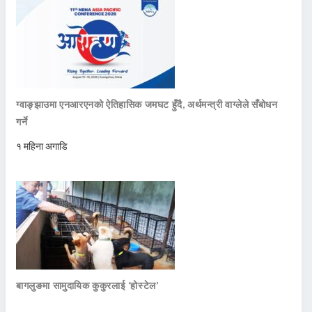
ग्वाङ्झाउमा एनआरएनको ऐतिहासिक जमघट हुँदै, अर्थमन्त्री वाग्लेले सँबोधन
गर्ने
१ महिना अगाडि
बागलुङमा सामुदायिक कुकुरलाई ‘होस्टेल’