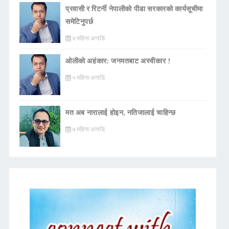
प्रवासी र रिटर्नी नेपालीको पीडा सरकारको कार्यसूचीमा
समेटिनुपर्छ
४ महिना अगाडि
ओलीको अहंकार: जनमतबाट अस्वीकार !
५ महिना अगाडि
मत अब नारालाई होइन, नतिजालाई चाहिन्छ
७ महिना अगाडि