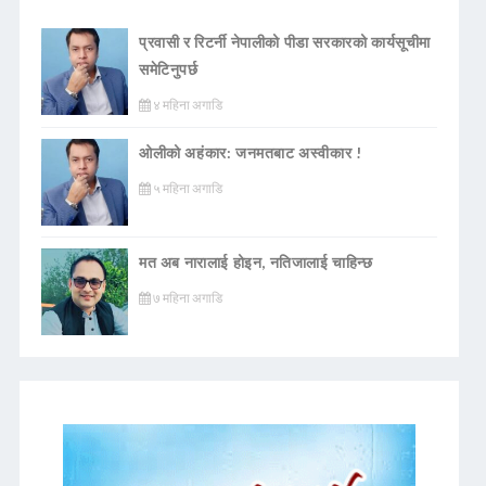
प्रवासी र रिटर्नी नेपालीको पीडा सरकारको कार्यसूचीमा
समेटिनुपर्छ
४ महिना अगाडि
ओलीको अहंकार: जनमतबाट अस्वीकार !
५ महिना अगाडि
मत अब नारालाई होइन, नतिजालाई चाहिन्छ
७ महिना अगाडि