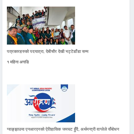
पत्रकारहरुको पदयात्रा, देबीचौर देखी भट्टेडाँडा सम्म
१ महिना अगाडि
ग्वाङ्झाउमा एनआरएनको ऐतिहासिक जमघट हुँदै, अर्थमन्त्री वाग्लेले सँबोधन