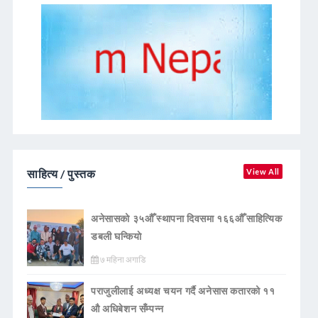
साहित्य / पुस्तक
View All
अनेसासको ३५औँ स्थापना दिवसमा १६६औँ साहित्यिक
डबली घन्कियाे
७ महिना अगाडि
पराजुलीलाई अध्यक्ष चयन गर्दै अनेसास कतारको ११
औ अधिबेशन सँम्पन्न