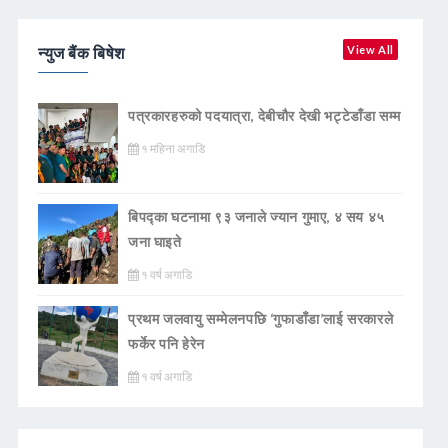
न्युज बैंक बिषेश
View All
पत्रकारहरुको पदयात्रा, देबीचौर देखी भट्टेडाँडा सम्म
१ महिना अगाडि
बिपद्का घटनामा ९३ जनाले ज्यान गुमाए, ४ सय ४५
जना घाइते
१ वर्ष अगाडि
प्रथम जलवायु सम्मेलनपछि ‘गुफाडाँडा’लाई सरकारले
फर्केर पनि हेरेन
१ वर्ष अगाडि