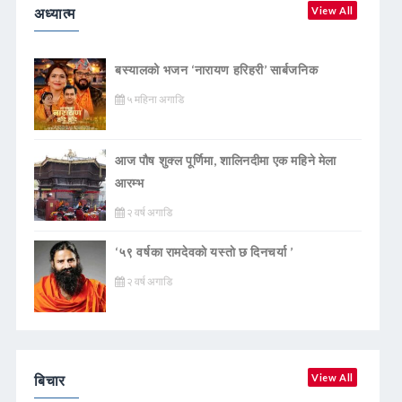
अध्यात्म
View All
बस्यालको भजन ‘नारायण हरिहरी’ सार्बजनिक
५ महिना अगाडि
आज पौष शुक्ल पूर्णिमा, शालिनदीमा एक महिने मेला
आरम्भ
२ वर्ष अगाडि
‘५९ वर्षका रामदेवकाे यस्ताे छ दिनचर्या ’
२ वर्ष अगाडि
बिचार
View All