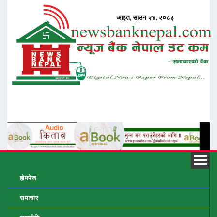
होमपेज
समाचार