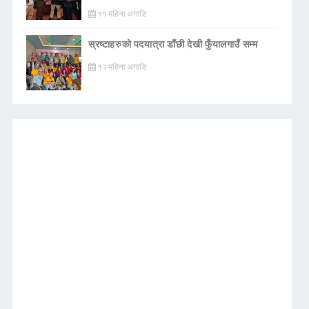
११ महिना अगाडि
स्रष्टाहरुको पदयात्रा डाँछी देखी फुँयालगाउँ सम्म
१२ महिना अगाडि