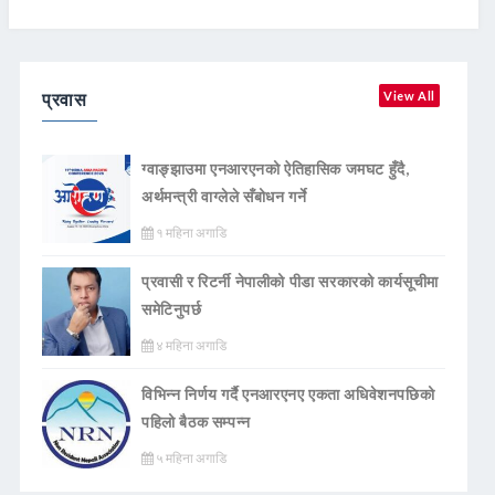
प्रवास
View All
ग्वाङ्झाउमा एनआरएनको ऐतिहासिक जमघट हुँदै,
अर्थमन्त्री वाग्लेले सँबोधन गर्ने
१ महिना अगाडि
प्रवासी र रिटर्नी नेपालीको पीडा सरकारको कार्यसूचीमा
समेटिनुपर्छ
४ महिना अगाडि
विभिन्न निर्णय गर्दै एनआरएनए एकता अधिवेशनपछिको
पहिलो बैठक सम्पन्न
५ महिना अगाडि