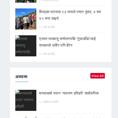
१ महिना अगाडि
बिपद्का घटनामा ९३ जनाले ज्यान गुमाए, ४ सय
४५ जना घाइते
१ वर्ष अगाडि
प्रथम जलवायु सम्मेलनपछि ‘गुफाडाँडा’लाई
सरकारले फर्केर पनि हेरेन
१ वर्ष अगाडि
अध्यात्म
View All
बस्यालको भजन ‘नारायण हरिहरी’ सार्बजनिक
५ महिना अगाडि