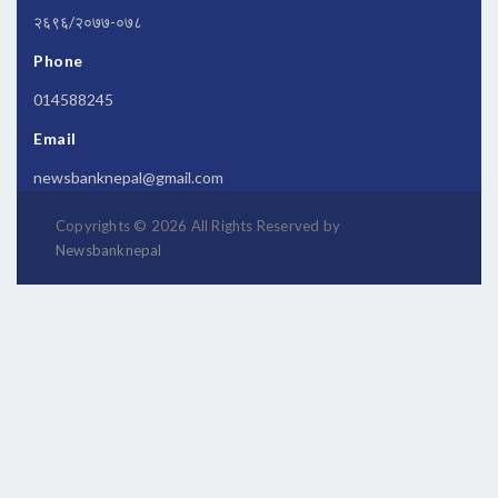
२६९६/२०७७-०७८
Phone
014588245
Email
newsbanknepal@gmail.com
Copyrights © 2026 All Rights Reserved by
Newsbanknepal