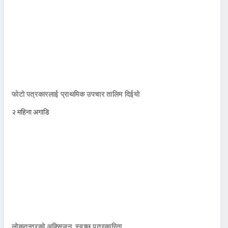
फोटो पत्रकारलाई प्राथमिक उपचार तालिम दिईयो
२ महिना अगाडि
लोकतन्त्रको अक्सिजन, स्वच्छ पत्रकारिता