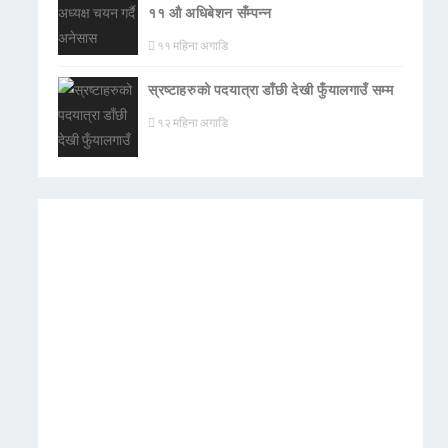
११ औ अधिबेशन सँम्पन्न
११ महिना अगाडि
स्रष्टाहरुको पदयात्रा डाँछी देखी फुँयालगाउँ सम्म
१२ महिना अगाडि