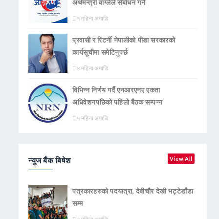
अर्थमन्त्री वाग्लेले सँबोधन गर्ने
१ महिना अगाडि
प्रवासी र रिटर्नी नेपालीको पीडा सरकारको
कार्यसूचीमा समेटिनुपर्छ
४ महिना अगाडि
विभिन्न निर्णय गर्दै एनआरएनए एकता
अधिवेशनपछिको पहिलो बैठक सम्पन्न
५ महिना अगाडि
न्युज बैंक बिषेश
View All
पत्रकारहरुको पदयात्रा, देबीचौर देखी भट्टेडाँडा
सम्म