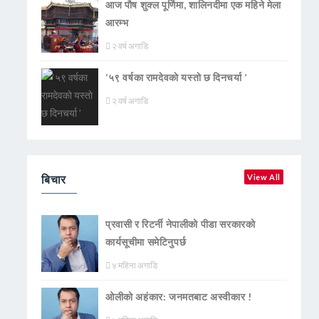
आज पौष शुक्ल पूर्णिमा, शालिनदीमा एक महिने मेला
आरम्भ
२ वर्ष अगाडि
‘५९ वर्षका रामदेवकाे यस्ताे छ दिनचर्या ’
२ वर्ष अगाडि
बिचार
View All
प्रवासी र रिटर्नी नेपालीको पीडा सरकारको
कार्यसूचीमा समेटिनुपर्छ
४ महिना अगाडि
ओलीको अहंकार: जनमतबाट अस्वीकार !