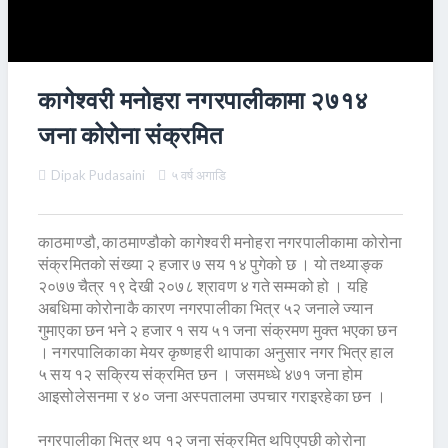
कागेश्वरी मनोहरा नगरपालीकामा २७१४
जना कोरोना संक्रमित
Dipak Pudasaini
५ वर्ष अगाडि
काठमाण्डौ, काठमाण्डौको कागेश्वरी मनोहरा नगरपालीकामा कोरोना
संक्रमितको संख्या २ हजार ७ सय १४ पुगेको छ । यो तथ्याङ्क
२०७७ चैत्र १९ देखी २०७८ श्रावण ४ गते सम्मको हो । यहि
अबधिमा कोरोनाकै कारण नगरपालीका भित्र ५२ जनाले ज्यान
गुमाएका छन भने २ हजार १ सय ५१ जना संक्रमण मुक्त भएका छन
। नगरपालिकाका मेयर कृष्णहरी थापाका अनुसार नगर भित्र हाल
५ सय १२ सक्रिय संक्रमित छन । जसमध्धे ४७१ जना होम
आइसोलेसनमा र ४० जना अस्पतालमा उपचार गराइरहेका छन ।
नगरपालीका भित्र थप १२ जना संक्रमित थपिएपछी कोरोना