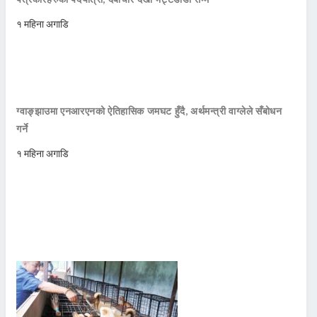
१ महिना अगाडि
ग्वाङ्झाउमा एनआरएनको ऐतिहासिक जमघट हुँदै, अर्थमन्त्री वाग्लेले सँबोधन
गर्ने
१ महिना अगाडि