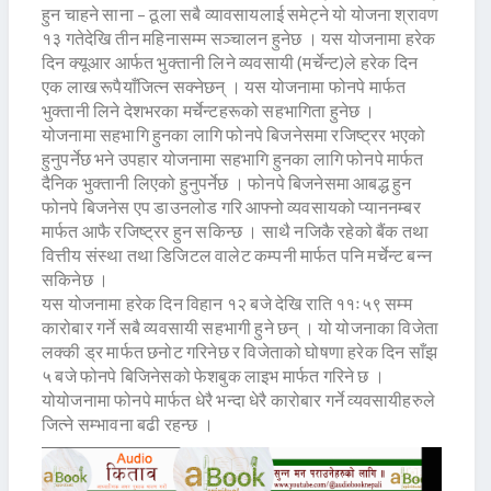
हुन चाहने साना – ठूला सबै व्यावसायलाई समेट्ने यो योजना श्रावण
१३ गतेदेखि तीन महिनासम्म सञ्चालन हुनेछ । यस योजनामा हरेक
दिन क्यूआर आर्फत भुक्तानी लिने व्यवसायी (मर्चेन्ट)ले हरेक दिन
एक लाख रूपैयाँजित्न सक्नेछन् । यस योजनामा फोनपे मार्फत
भुक्तानी लिने देशभरका मर्चेन्टहरूको सहभागिता हुनेछ ।
योजनामा सहभागि हुनका लागि फोनपे बिजनेसमा रजिष्ट्रर भएको
हुनुपर्नेछ भने उपहार योजनामा सहभागि हुनका लागि फोनपे मार्फत
दैनिक भुक्तानी लिएको हुनुपर्नेछ । फोनपे बिजनेसमा आबद्ध हुन
फोनपे बिजनेस एप डाउनलोड गरि आफ्नो व्यवसायको प्याननम्बर
मार्फत आफै रजिष्ट्रर हुन सकिन्छ । साथै नजिकै रहेको बैंक तथा
वित्तीय संस्था तथा डिजिटल वालेट कम्पनी मार्फत पनि मर्चेन्ट बन्न
सकिनेछ ।
यस योजनामा हरेक दिन विहान १२ बजे देखि राति ११ः५९ सम्म
कारोबार गर्ने सबै व्यवसायी सहभागी हुने छन् । यो योजनाका विजेता
लक्की ड्र मार्फत छनोट गरिनेछ र विजेताको घोषणा हरेक दिन साँझ
५ बजे फोनपे बिजिनेसको फेशबुक लाइभ मार्फत गरिने छ ।
योयोजनामा फोनपे मार्फत धेरै भन्दा धेरै कारोबार गर्ने व्यवसायीहरुले
जित्ने सम्भावना बढी रहन्छ ।