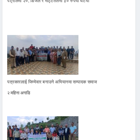
पेट्रोलमा २०, डिजेल र मट्टितेलमा ३० रुपैयाँ घटयो
पत्रकारलाई जिम्मेवार बनाउने अभियानमा सम्पादक समाज
२ महिना अगाडि