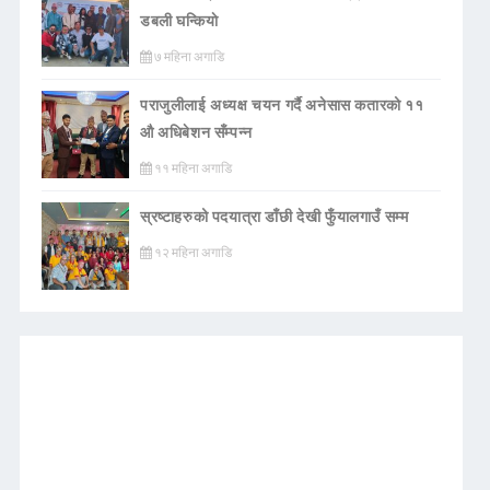
डबली घन्कियाे
७ महिना अगाडि
पराजुलीलाई अध्यक्ष चयन गर्दै अनेसास कतारको ११
औ अधिबेशन सँम्पन्न
११ महिना अगाडि
स्रष्टाहरुको पदयात्रा डाँछी देखी फुँयालगाउँ सम्म
१२ महिना अगाडि