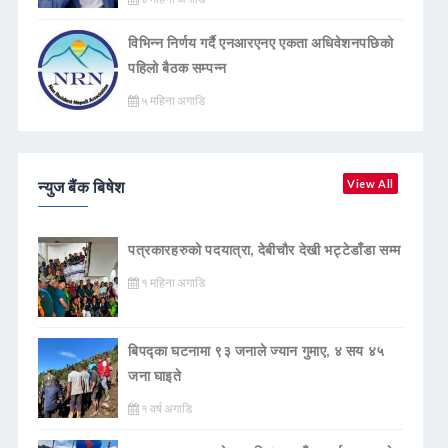
विभिन्न निर्णय गर्दै एनआरएनए एकता अधिवेशनपछिको
पहिलो बैठक सम्पन्न
५ महिना अगाडि
न्युज बैंक बिषेश
View All
पत्रकारहरुको पदयात्रा, देबीचौर देखी भट्टेडाँडा सम्म
१ महिना अगाडि
बिपद्का घटनामा ९३ जनाले ज्यान गुमाए, ४ सय ४५
जना घाइते
१ वर्ष अगाडि