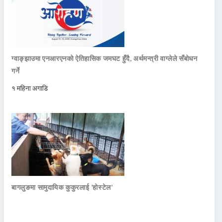
ग्वाङ्झाउमा एनआरएनको ऐतिहासिक जमघट हुँदै, अर्थमन्त्री वाग्लेले सँबोधन
गर्ने
१ महिना अगाडि
बागलुङमा सामुदायिक कुकुरलाई ‘होस्टेल’