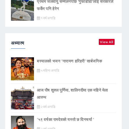
प्रथम जलवायु सम्मेलनपछि ‘गुफाडाँडा’लाई सरकारले
फर्केर पनि हेरेन
१ वर्ष अगाडि
अध्यात्म
View All
बस्यालको भजन ‘नारायण हरिहरी’ सार्बजनिक
५ महिना अगाडि
आज पौष शुक्ल पूर्णिमा, शालिनदीमा एक महिने मेला
आरम्भ
२ वर्ष अगाडि
‘५९ वर्षका रामदेवकाे यस्ताे छ दिनचर्या ’
२ वर्ष अगाडि