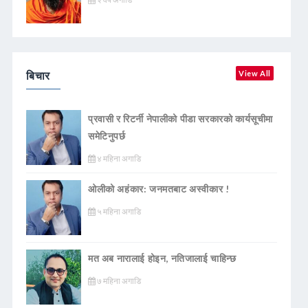
बिचार
View All
प्रवासी र रिटर्नी नेपालीको पीडा सरकारको कार्यसूचीमा
समेटिनुपर्छ
४ महिना अगाडि
ओलीको अहंकार: जनमतबाट अस्वीकार !
५ महिना अगाडि
मत अब नारालाई होइन, नतिजालाई चाहिन्छ
७ महिना अगाडि