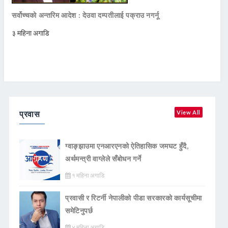
सर्वोच्चको अन्तरिम आदेश : देउवा दम्पतीलाई पक्राउ नगर्नू
३ महिना अगाडि
प्रवास
View All
ग्वाङ्झाउमा एनआरएनको ऐतिहासिक जमघट हुँदै,
अर्थमन्त्री वाग्लेले सँबोधन गर्ने
१ महिना अगाडि
प्रवासी र रिटर्नी नेपालीको पीडा सरकारको कार्यसूचीमा
समेटिनुपर्छ
४ महिना अगाडि