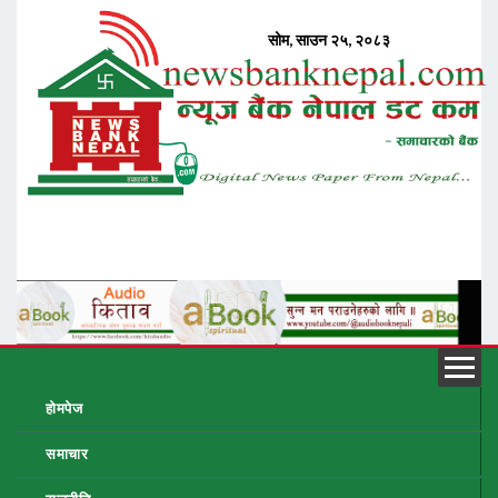
होमपेज
समाचार