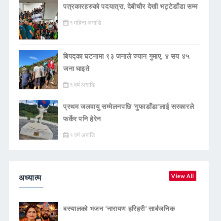
पत्रकारहरुको पदयात्रा, देबीचौर देखी भट्टेडाँडा सम्म
१ महिना अगाडि
बिपद्का घटनामा ९३ जनाले ज्यान गुमाए, ४ सय ४५
जना घाइते
१ वर्ष अगाडि
प्रथम जलवायु सम्मेलनपछि ‘गुफाडाँडा’लाई सरकारले
फर्केर पनि हेरेन
१ वर्ष अगाडि
अध्यात्म
View All
बस्यालको भजन ‘नारायण हरिहरी’ सार्बजनिक