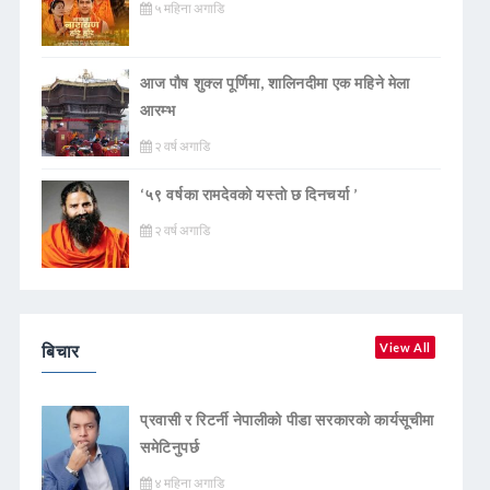
५ महिना अगाडि
आज पौष शुक्ल पूर्णिमा, शालिनदीमा एक महिने मेला
आरम्भ
२ वर्ष अगाडि
‘५९ वर्षका रामदेवकाे यस्ताे छ दिनचर्या ’
२ वर्ष अगाडि
बिचार
View All
प्रवासी र रिटर्नी नेपालीको पीडा सरकारको कार्यसूचीमा
समेटिनुपर्छ
४ महिना अगाडि