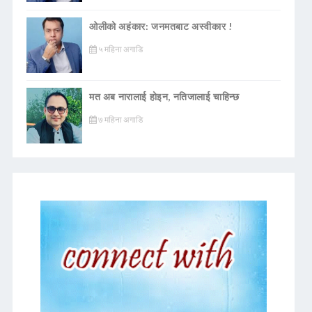
ओलीको अहंकार: जनमतबाट अस्वीकार !
५ महिना अगाडि
मत अब नारालाई होइन, नतिजालाई चाहिन्छ
७ महिना अगाडि