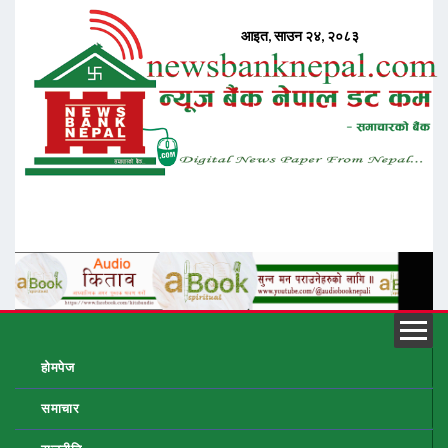
होमपेज
समाचार