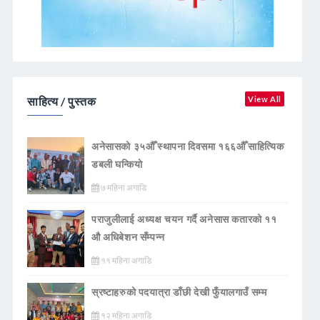
साहित्य / पुस्तक
View All
अनेसासको ३५औँ स्थापना दिवसमा १६६औँ साहित्यिक
डबली घन्कियाे
७ महिना अगाडि
पराजुलीलाई अध्यक्ष चयन गर्दै अनेसास कतारको ११
औ अधिबेशन सँम्पन्न
११ महिना अगाडि
स्रष्टाहरुको पदयात्रा डाँछी देखी फुँयालगाउँ सम्म
१२ महिना अगाडि