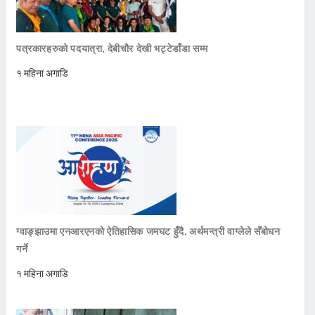
पत्रकारहरुको पदयात्रा, देबीचौर देखी भट्टेडाँडा सम्म
१ महिना अगाडि
ग्वाङ्झाउमा एनआरएनको ऐतिहासिक जमघट हुँदै, अर्थमन्त्री वाग्लेले सँबोधन
गर्ने
१ महिना अगाडि