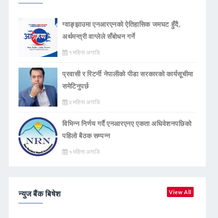
ग्वाङ्झाउमा एनआरएनको ऐतिहासिक जमघट हुँदै,
अर्थमन्त्री वाग्लेले सँबोधन गर्ने
१ महिना अगाडि
प्रवासी र रिटर्नी नेपालीको पीडा सरकारको कार्यसूचीमा
समेटिनुपर्छ
४ महिना अगाडि
विभिन्न निर्णय गर्दै एनआरएनए एकता अधिवेशनपछिको
पहिलो बैठक सम्पन्न
५ महिना अगाडि
न्युज बैंक बिषेश
View All