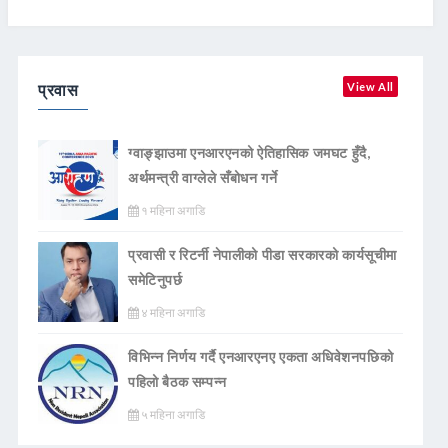
प्रवास
View All
ग्वाङ्झाउमा एनआरएनको ऐतिहासिक जमघट हुँदै,
अर्थमन्त्री वाग्लेले सँबोधन गर्ने
१ महिना अगाडि
प्रवासी र रिटर्नी नेपालीको पीडा सरकारको कार्यसूचीमा
समेटिनुपर्छ
४ महिना अगाडि
विभिन्न निर्णय गर्दै एनआरएनए एकता अधिवेशनपछिको
पहिलो बैठक सम्पन्न
५ महिना अगाडि