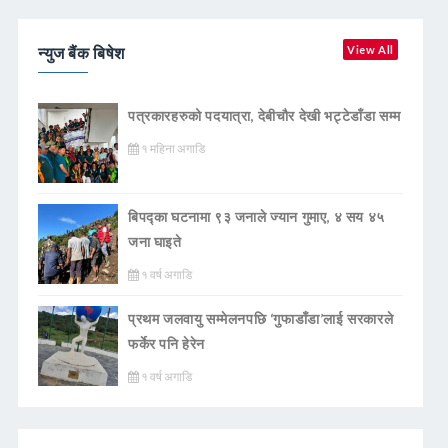
न्युज बैंक बिषेश
View All
पत्रकारहरुको पदयात्रा, देबीचौर देखी भट्टेडाँडा सम्म
१ महिना अगाडि
बिपद्का घटनामा ९३ जनाले ज्यान गुमाए, ४ सय ४५
जना घाइते
१ वर्ष अगाडि
प्रथम जलवायु सम्मेलनपछि ‘गुफाडाँडा’लाई सरकारले
फर्केर पनि हेरेन
१ वर्ष अगाडि