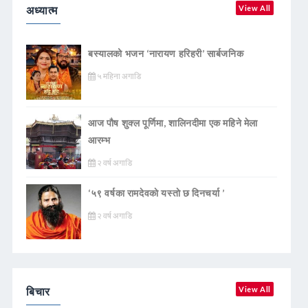
अध्यात्म
View All
बस्यालको भजन ‘नारायण हरिहरी’ सार्बजनिक
५ महिना अगाडि
आज पौष शुक्ल पूर्णिमा, शालिनदीमा एक महिने मेला
आरम्भ
२ वर्ष अगाडि
‘५९ वर्षका रामदेवकाे यस्ताे छ दिनचर्या ’
२ वर्ष अगाडि
बिचार
View All