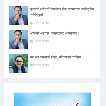
प्रवासी र रिटर्नी नेपालीको पीडा सरकारको कार्यसूचीमा
समेटिनुपर्छ
४ महिना अगाडि
ओलीको अहंकार: जनमतबाट अस्वीकार !
५ महिना अगाडि
मत अब नारालाई होइन, नतिजालाई चाहिन्छ
७ महिना अगाडि