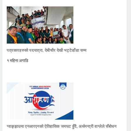
पत्रकारहरुको पदयात्रा, देबीचौर देखी भट्टेडाँडा सम्म
१ महिना अगाडि
ग्वाङ्झाउमा एनआरएनको ऐतिहासिक जमघट हुँदै, अर्थमन्त्री वाग्लेले सँबोधन