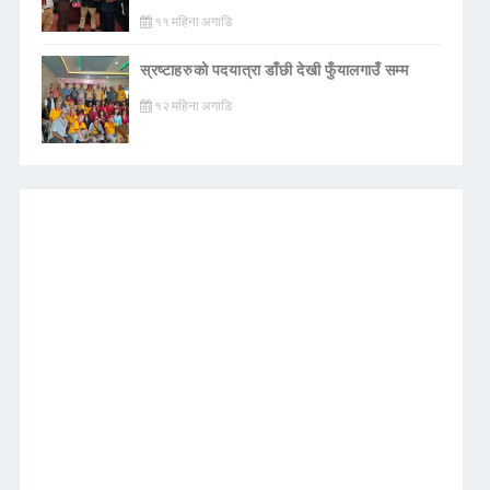
११ महिना अगाडि
स्रष्टाहरुको पदयात्रा डाँछी देखी फुँयालगाउँ सम्म
१२ महिना अगाडि