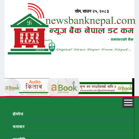
होमपेज
समाचार