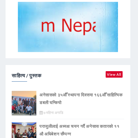
साहित्य / पुस्तक
View All
अनेसासको ३५औँ स्थापना दिवसमा १६६औँ साहित्यिक
डबली घन्कियाे
७ महिना अगाडि
पराजुलीलाई अध्यक्ष चयन गर्दै अनेसास कतारको ११
औ अधिबेशन सँम्पन्न