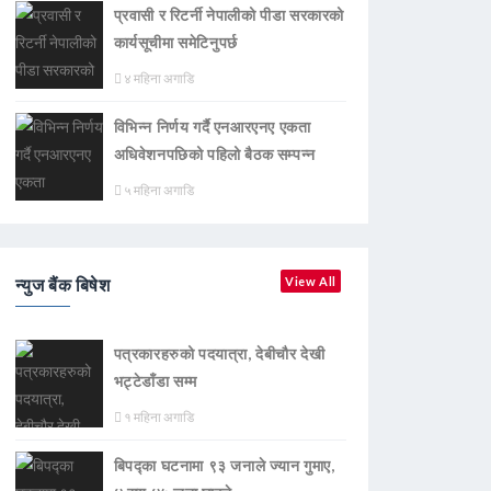
प्रवासी र रिटर्नी नेपालीको पीडा सरकारको
कार्यसूचीमा समेटिनुपर्छ
४ महिना अगाडि
विभिन्न निर्णय गर्दै एनआरएनए एकता
अधिवेशनपछिको पहिलो बैठक सम्पन्न
५ महिना अगाडि
न्युज बैंक बिषेश
View All
पत्रकारहरुको पदयात्रा, देबीचौर देखी
भट्टेडाँडा सम्म
१ महिना अगाडि
बिपद्का घटनामा ९३ जनाले ज्यान गुमाए,