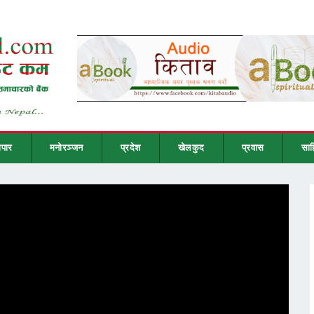
ापार
मनोरञ्जन
प्रदेश
खेलकुद
प्रवास
साह