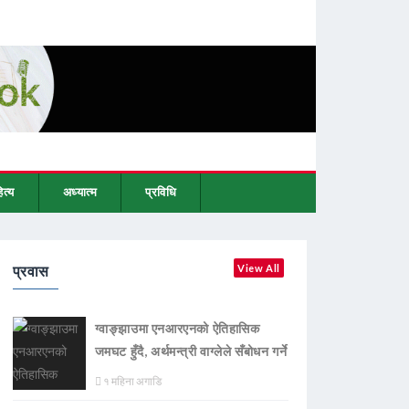
ित्य
अध्यात्म
प्रविधि
प्रवास
View All
ग्वाङ्झाउमा एनआरएनको ऐतिहासिक
जमघट हुँदै, अर्थमन्त्री वाग्लेले सँबोधन गर्ने
१ महिना अगाडि