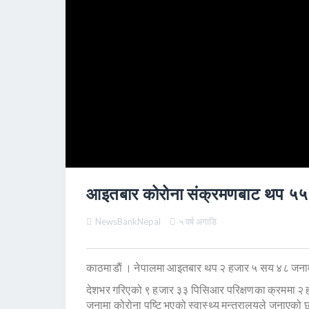
आइतबार कोरोना संक्रमणबाट थप ५५ ज
NewsBankNepal
५ वर्ष अगाडि
काठमाडाैं । नेपालमा आइतबार थप २ हजार ५ सय ४८ जनामा
देशभर गरिएको ९ हजार ३३ पिसिआर परिक्षणका क्रममा २ 
जनामा कोरोना पुष्टि भएको स्वास्थ्य मन्त्रालयले जनाएको