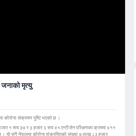
नाको मृत्यु
 कोरोना संक्रमण पुष्टि भएको छ ।
हजार १ सय ३७ र ३ हजार ३ सय ४५ एन्टीजेन परिक्षणका क्रममा ४११
 छ । यो संगै नेपालमा कोरोना संक्रमितको संख्या ७ लाख ८३ हजार