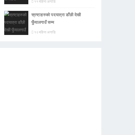
११ महिना अगाडि
स्रष्टाहरुको पदयात्रा डाँछी देखी
फुँयालगाउँ सम्म
१२ महिना अगाडि