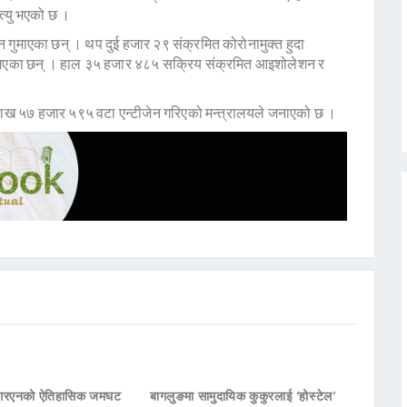
त्यु भएको छ ।
 गुमाएका छन् । थप दुई हजार २९ संक्रमित कोरोनामुक्त हुदा
 भएका छन् । हाल ३५ हजार ४८५ सक्रिय संक्रमित आइशोलेशन र
ख ५७ हजार ५९५ वटा एन्टीजेन गरिएको मन्त्रालयले जनाएको छ ।
नआरएनको ऐतिहासिक जमघट
बागलुङमा सामुदायिक कुकुरलाई ‘होस्टेल’