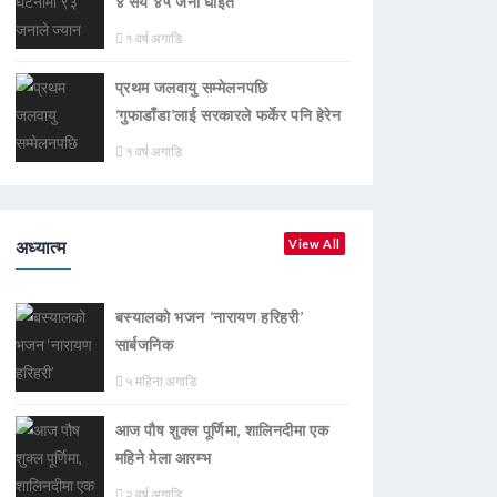
४ सय ४५ जना घाइते
१ वर्ष अगाडि
प्रथम जलवायु सम्मेलनपछि
‘गुफाडाँडा’लाई सरकारले फर्केर पनि हेरेन
१ वर्ष अगाडि
अध्यात्म
View All
बस्यालको भजन ‘नारायण हरिहरी’
सार्बजनिक
५ महिना अगाडि
आज पौष शुक्ल पूर्णिमा, शालिनदीमा एक
महिने मेला आरम्भ
२ वर्ष अगाडि