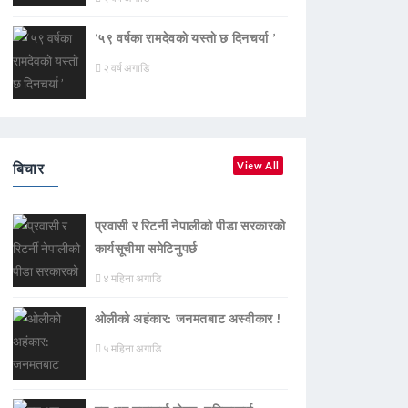
‘५९ वर्षका रामदेवकाे यस्ताे छ दिनचर्या ’
२ वर्ष अगाडि
बिचार
View All
प्रवासी र रिटर्नी नेपालीको पीडा सरकारको
कार्यसूचीमा समेटिनुपर्छ
४ महिना अगाडि
ओलीको अहंकार: जनमतबाट अस्वीकार !
५ महिना अगाडि