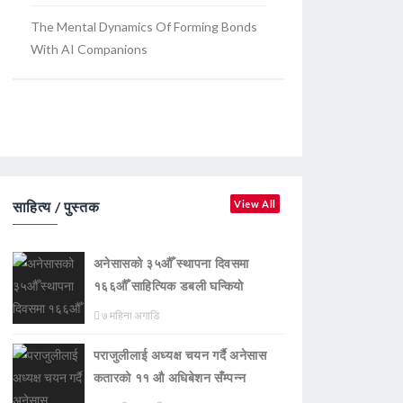
The Mental Dynamics Of Forming Bonds
With AI Companions
साहित्य / पुस्तक
View All
अनेसासको ३५औँ स्थापना दिवसमा
१६६औँ साहित्यिक डबली घन्कियाे
७ महिना अगाडि
पराजुलीलाई अध्यक्ष चयन गर्दै अनेसास
कतारको ११ औ अधिबेशन सँम्पन्न