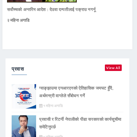
सर्वोच्चको अन्तरिम आदेश : देउवा दम्पतीलाई पक्राउ नगर्नू
२ महिना अगाडि
प्रवास
View All
ग्वाङ्झाउमा एनआरएनको ऐतिहासिक जमघट हुँदै,
अर्थमन्त्री वाग्लेले सँबोधन गर्ने
१ महिना अगाडि
प्रवासी र रिटर्नी नेपालीको पीडा सरकारको कार्यसूचीमा
समेटिनुपर्छ
४ महिना अगाडि