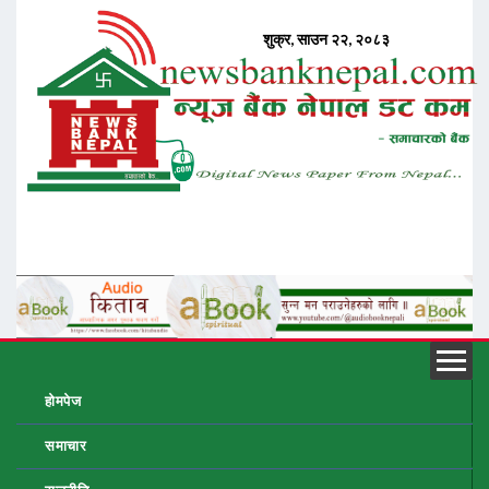
होमपेज
समाचार