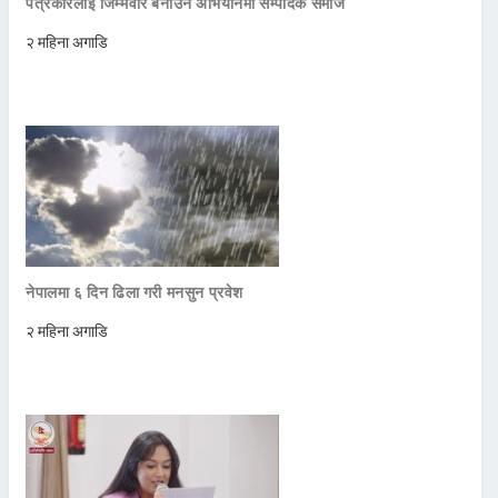
पत्रकारलाई जिम्मेवार बनाउने अभियानमा सम्पादक समाज
२ महिना अगाडि
नेपालमा ६ दिन ढिला गरी मनसुन प्रवेश
२ महिना अगाडि