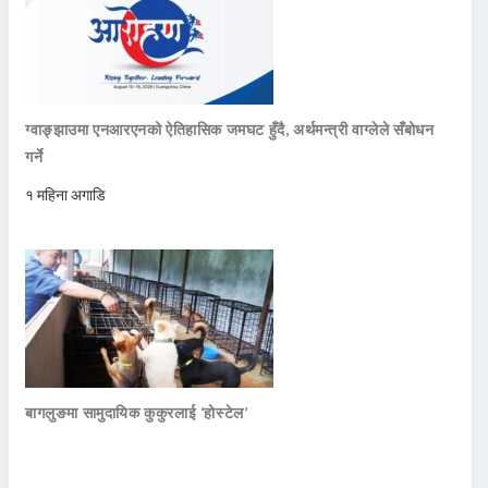
ग्वाङ्झाउमा एनआरएनको ऐतिहासिक जमघट हुँदै, अर्थमन्त्री वाग्लेले सँबोधन
गर्ने
१ महिना अगाडि
बागलुङमा सामुदायिक कुकुरलाई ‘होस्टेल’