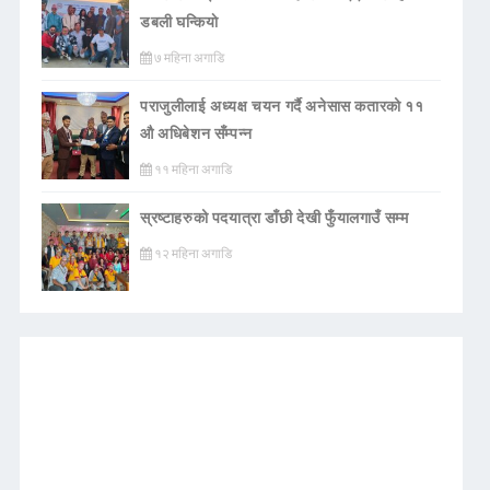
डबली घन्कियाे
७ महिना अगाडि
पराजुलीलाई अध्यक्ष चयन गर्दै अनेसास कतारको ११
औ अधिबेशन सँम्पन्न
११ महिना अगाडि
स्रष्टाहरुको पदयात्रा डाँछी देखी फुँयालगाउँ सम्म
१२ महिना अगाडि