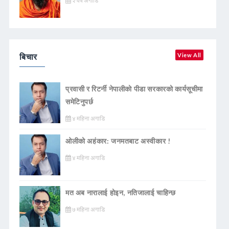
२ वर्ष अगाडि
बिचार
View All
प्रवासी र रिटर्नी नेपालीको पीडा सरकारको कार्यसूचीमा
समेटिनुपर्छ
४ महिना अगाडि
ओलीको अहंकार: जनमतबाट अस्वीकार !
४ महिना अगाडि
मत अब नारालाई होइन, नतिजालाई चाहिन्छ
७ महिना अगाडि