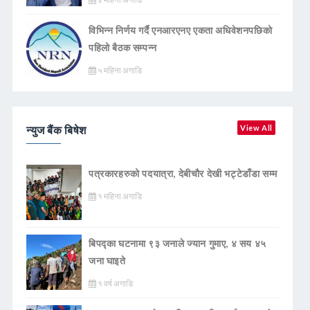
विभिन्न निर्णय गर्दै एनआरएनए एकता अधिवेशनपछिको
पहिलो बैठक सम्पन्न
५ महिना अगाडि
न्युज बैंक बिषेश
View All
पत्रकारहरुको पदयात्रा, देबीचौर देखी भट्टेडाँडा सम्म
१ महिना अगाडि
बिपद्का घटनामा ९३ जनाले ज्यान गुमाए, ४ सय ४५
जना घाइते
१ वर्ष अगाडि