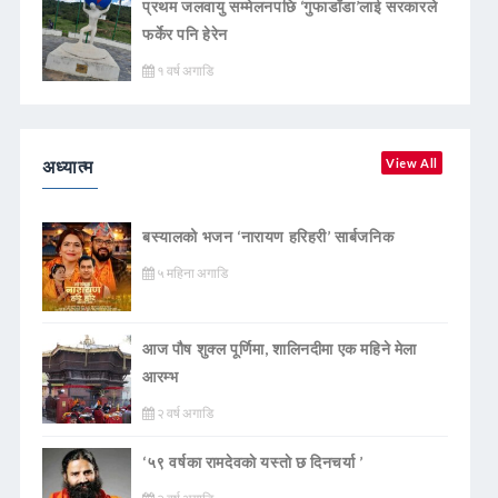
प्रथम जलवायु सम्मेलनपछि ‘गुफाडाँडा’लाई सरकारले
फर्केर पनि हेरेन
१ वर्ष अगाडि
अध्यात्म
View All
बस्यालको भजन ‘नारायण हरिहरी’ सार्बजनिक
५ महिना अगाडि
आज पौष शुक्ल पूर्णिमा, शालिनदीमा एक महिने मेला
आरम्भ
२ वर्ष अगाडि
‘५९ वर्षका रामदेवकाे यस्ताे छ दिनचर्या ’