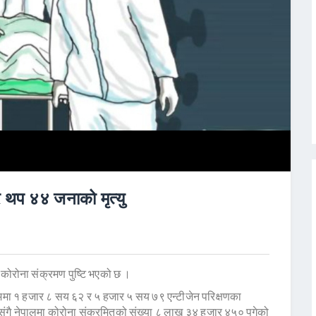
बार थप ४४ जनाको मृत्यु
कोरोना संक्रमण पुष्टि भएको छ ।
मा १ हजार ८ सय ६२ र ५ हजार ५ सय ७९ एन्टीजेन परिक्षणका
संगै नेपालमा कोरोना संक्रमितको संख्या ८ लाख ३४ हजार ४५० पुगेको