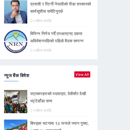
प्रवासी र रिटर्नी नेपालीको पीडा सरकारको
कार्यसूचीमा समेटिनुपर्छ
४ महिना अगाडि
विभिन्न निर्णय गर्दै एनआरएनए एकता
अधिवेशनपछिको पहिलो बैठक सम्पन्न
५ महिना अगाडि
न्युज बैंक बिषेश
View All
पत्रकारहरुको पदयात्रा, देबीचौर देखी
भट्टेडाँडा सम्म
१ महिना अगाडि
बिपद्का घटनामा ९३ जनाले ज्यान गुमाए,