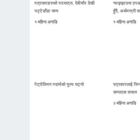
पत्रकारहरुको पदयात्रा, देबीचौर देखी
ग्वाङ्झाउमा ए
भट्टेडाँडा सम्म
हुँदै, अर्थमन्त्री व
१ महिना अगाडि
१ महिना अगाडि
पेट्रोलियम पदार्थको मुल्य घट्यो
पत्रकारलाई जिम्
सम्पादक समाज
२ महिना अगाडि