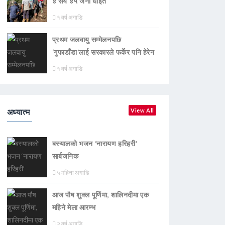
४ सय ४५ जना घाइते
१ वर्ष अगाडि
प्रथम जलवायु सम्मेलनपछि
‘गुफाडाँडा’लाई सरकारले फर्केर पनि हेरेन
१ वर्ष अगाडि
अध्यात्म
View All
बस्यालको भजन ‘नारायण हरिहरी’
सार्बजनिक
५ महिना अगाडि
आज पौष शुक्ल पूर्णिमा, शालिनदीमा एक
महिने मेला आरम्भ
२ वर्ष अगाडि