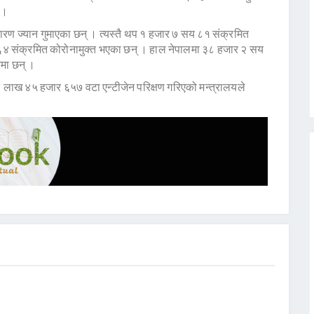
 ।
ण ज्यान गुमाएका छन् । त्यस्तै थप १ हजार ७ सय ८१ संक्रमित
 ६४ संक्रमित कोरोनामुक्त भएका छन् । हाल नेपालमा ३८ हजार २ सय
मा छन् ।
लाख ४५ हजार ६५७ वटा एन्टीजेन परिक्षण गरिएको मन्त्रालयले