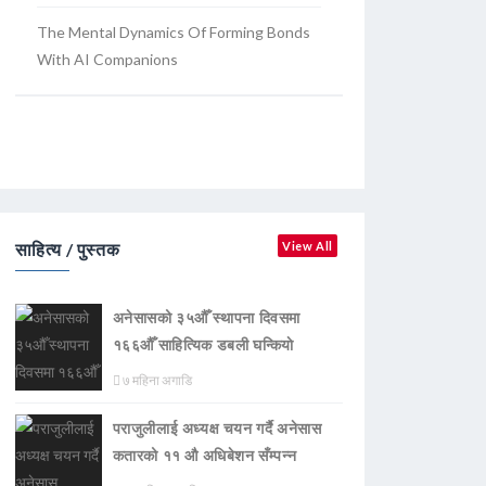
The Mental Dynamics Of Forming Bonds
With AI Companions
साहित्य / पुस्तक
View All
अनेसासको ३५औँ स्थापना दिवसमा
१६६औँ साहित्यिक डबली घन्कियाे
७ महिना अगाडि
पराजुलीलाई अध्यक्ष चयन गर्दै अनेसास
कतारको ११ औ अधिबेशन सँम्पन्न