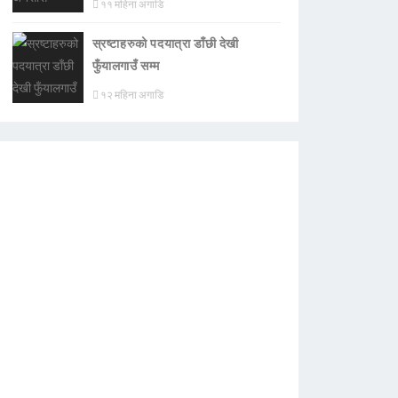
११ महिना अगाडि
स्रष्टाहरुको पदयात्रा डाँछी देखी
फुँयालगाउँ सम्म
१२ महिना अगाडि