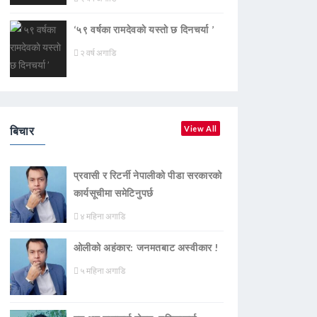
‘५९ वर्षका रामदेवकाे यस्ताे छ दिनचर्या ’
२ वर्ष अगाडि
बिचार
View All
प्रवासी र रिटर्नी नेपालीको पीडा सरकारको
कार्यसूचीमा समेटिनुपर्छ
४ महिना अगाडि
ओलीको अहंकार: जनमतबाट अस्वीकार !
५ महिना अगाडि