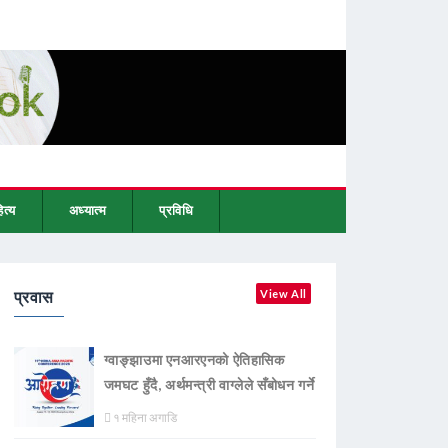
ित्य
अध्यात्म
प्रविधि
प्रवास
View All
ग्वाङ्झाउमा एनआरएनको ऐतिहासिक
जमघट हुँदै, अर्थमन्त्री वाग्लेले सँबोधन गर्ने
१ महिना अगाडि