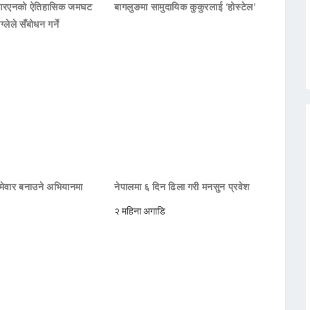
नआरएनको ऐतिहासिक जमघट
बागलुङमा सामुदायिक कुकुरलाई ‘होस्टेल’
ाग्लेले सँबोधन गर्ने
मेवार बनाउने अभियानमा
नेपालमा ६ दिन ढिला गरी मनसुन प्रवेश
२ महिना अगाडि