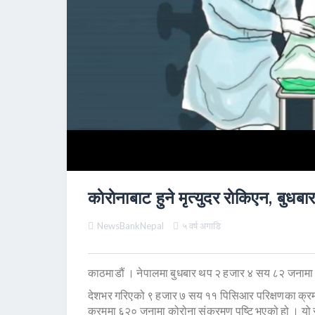
काेराेनाबाट हुने मृत्युदर राेकिएन, बुध
NewsBankNepal
५ वर्ष अगाडि
काठमाडौं । नेपालमा बुधबार थप २ हजार ४ सय ८२ जनामा 
देशभर गरिएको ९ हजार ७ सय ११ पिसिआर परिक्षणका क्रम
क्रममा ६२० जनामा कोरोना संक्रमण पुष्टि भएको हो । यो 