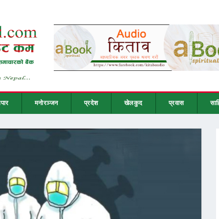
ापार
मनोरञ्जन
प्रदेश
खेलकुद
प्रवास
साह