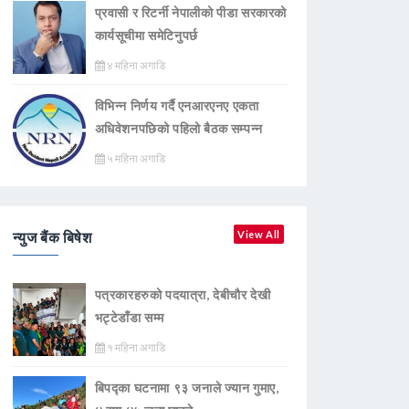
प्रवासी र रिटर्नी नेपालीको पीडा सरकारको
कार्यसूचीमा समेटिनुपर्छ
४ महिना अगाडि
विभिन्न निर्णय गर्दै एनआरएनए एकता
अधिवेशनपछिको पहिलो बैठक सम्पन्न
५ महिना अगाडि
न्युज बैंक बिषेश
View All
पत्रकारहरुको पदयात्रा, देबीचौर देखी
भट्टेडाँडा सम्म
१ महिना अगाडि
बिपद्का घटनामा ९३ जनाले ज्यान गुमाए,