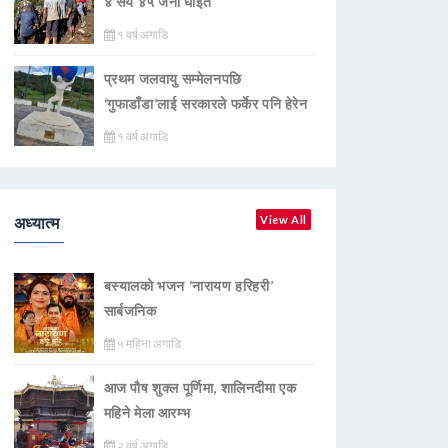
४ सय ४५ जना घाइते
१ वर्ष अगाडि
प्रथम जलवायु सम्मेलनपछि
‘गुफाडाँडा’लाई सरकारले फर्केर पनि हेरेन
१ वर्ष अगाडि
अध्यात्म
View All
बस्यालको भजन ‘नारायण हरिहरी’
सार्बजनिक
५ महिना अगाडि
आज पौष शुक्ल पूर्णिमा, शालिनदीमा एक
महिने मेला आरम्भ
२ वर्ष अगाडि