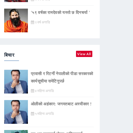
‘५९ वर्षका रामदेवकाे यस्ताे छ दिनचर्या ’
२ वर्ष अगाडि
बिचार
View All
प्रवासी र रिटर्नी नेपालीको पीडा सरकारको
कार्यसूचीमा समेटिनुपर्छ
४ महिना अगाडि
ओलीको अहंकार: जनमतबाट अस्वीकार !
५ महिना अगाडि