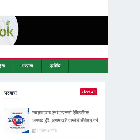
ित्य
अध्यात्म
प्रविधि
प्रवास
View All
ग्वाङ्झाउमा एनआरएनको ऐतिहासिक
जमघट हुँदै, अर्थमन्त्री वाग्लेले सँबोधन गर्ने
१ महिना अगाडि