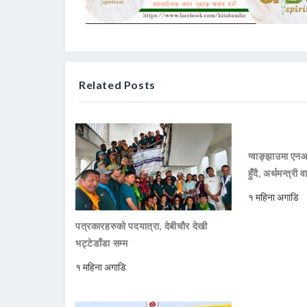
Related Posts
ग्वाङ्झाउमा ए
हुँदै, अर्थमन्त्री व
१ महिना अगाडि
पत्रकारहरुको पदयात्रा, देबीचौर देखी
भट्टेडाँडा सम्म
१ महिना अगाडि