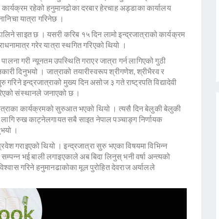
े कार्यक्रम रहेको हनुमानढोका दरबार हेरचाह अड्डाका कार्यालय
ानिचा यात्रा गरिनेछ ।
ो ढालिने साइत छ । यसरी करिब १५ दिन लामो इन्द्रजात्राको कार्यक्रम
ाधनामात्र गरेर यात्रा स्थगित गरिएको थियो ।
पालना गरी न्यूनतम उपस्थिति गराएर जात्रा गर्न लागिएको गुठी
नकारी दिनुभयो । जात्राको तयारीस्वरूप श्रीगणेश, श्रीभैरव र
 गरिने इन्द्रजात्राको मुख्य दिन असोज ३ गते राष्ट्रपति विद्यादेवी
 गरिएको संस्थानले जनाएको छ ।
ात्राका कार्यक्रमको सुरुआत भएको थियो । त्यसै दिन बेलुकी बेलुकी
लागि रुख काट्नेलगायत सबै साइत नेपाल पञ्चाङ्ग निर्णायक
नुभयो ।
रवेश गराइएको थियो । इन्द्रजात्रा सुरु भएका विषयमा विभिन्न
 सम्पन्न भई बाली लगाइएकाले अब बिदा लिनुस् भनी वर्षा अन्त्यको
 विश्वास गरिने हनुमानढाकोका मूल पुरोहित देवराज अर्यालले