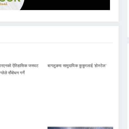
नआरएनको ऐतिहासिक जमघट
बागलुङमा सामुदायिक कुकुरलाई ‘होस्टेल’
ाग्लेले सँबोधन गर्ने