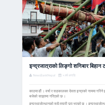
इन्द्रजात्राको लिङ्गो शनिबार बिहान ठ
NewsBankNepal
५ वर्ष अगाडि
काठमाडाैं । वर्षा र सहकालका देवता इन्द्रको नाममा गरिने
बजेको साइतमा गरिएकाे छ ।
इन्द्रध्वजोत्थानको सबै तयारी पूरा भएको छ । इन्द्रध्वजो