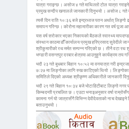
यात्रा गराइन्छ । असोज ४ गते माथिल्लो टोल यात्रा गराइन
प्रमुख सन्दीप खनालले जानकारी दिनुभयो । असोज ८ गते न
त्यसै दिन राति १०ः३६ बजे इन्द्रध्वज पतन अर्थात् लिङ्ग
समापन गरिन्छ । कोरोना महामारीका कारण गत वर्ष पूजा आर
यस वर्ष सरोकार भएका निकायको बैठकले स्वास्थ्य मापदण्ड 
संस्थान काठमाडौँ कार्यालय प्रमुख हरिप्रसाद सुवेदीले जा
श्रीकुमारीको रथ मर्मत सम्पन्न गरिएको छ । तीनै वटा रथ शुरु
भण्डारी वसन्तपुर दरबार क्षेत्रमा आउनुहुने कार्यक्रम तय
भदौ २३ गते बुधबार बिहान १०ः५२ मा वनयात्रा गरी इन्द्रज
७ः२७ मा लिङ्गोका लागि रुख काटिएको थियो । लिङ्गोका 
समितिले दिएको अध्यक्ष श्रीकृष्ण अधिकारीले जानकारी दि
भदौ २९ गते बिहान १०ः३४ बजे भोटाहिटीबाट लिङ्गो नगर प्
किम्बदन्ती प्रचलित छ । एउटा भनाइअनुसार वर्षा राम्रोसँग
कामना गर्न यो जात्रासँगै विभिन्न देवीदेवताको नाच देखाइने
बताउनुभयो ।