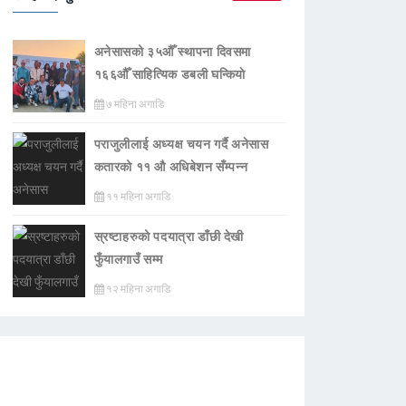
अनेसासको ३५औँ स्थापना दिवसमा
१६६औँ साहित्यिक डबली घन्कियाे
७ महिना अगाडि
पराजुलीलाई अध्यक्ष चयन गर्दै अनेसास
कतारको ११ औ अधिबेशन सँम्पन्न
११ महिना अगाडि
स्रष्टाहरुको पदयात्रा डाँछी देखी
फुँयालगाउँ सम्म
१२ महिना अगाडि