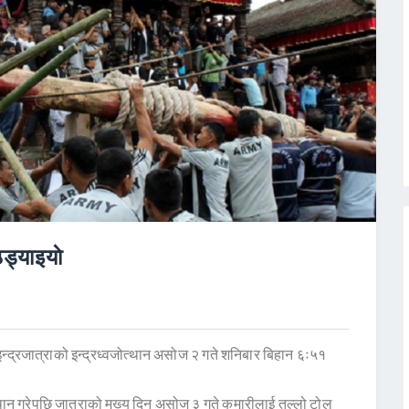
ड्याइयाे
 इन्द्रजात्राको इन्द्रध्वजोत्थान असोज २ गते शनिबार बिहान ६ः५१
त्थान गरेपछि जात्राको मुख्य दिन असोज ३ गते कुमारीलाई तल्लो टोल