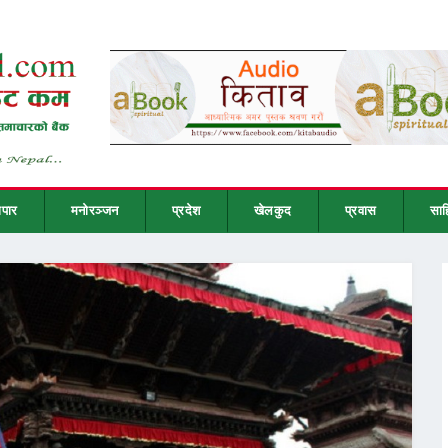
ापार
मनोरञ्जन
प्रदेश
खेलकुद
प्रवास
साह