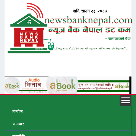
होमपेज
समाचार