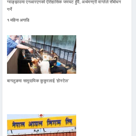
ग्वाङ्झाउमा एनआरएनको ऐतिहासिक जमघट हुँदै, अर्थमन्त्री वाग्लेले सँबोधन
गर्ने
१ महिना अगाडि
बागलुङमा सामुदायिक कुकुरलाई ‘होस्टेल’