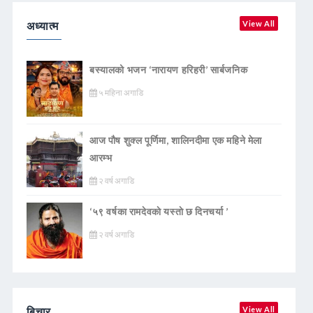
अध्यात्म
View All
बस्यालको भजन ‘नारायण हरिहरी’ सार्बजनिक
५ महिना अगाडि
आज पौष शुक्ल पूर्णिमा, शालिनदीमा एक महिने मेला
आरम्भ
२ वर्ष अगाडि
‘५९ वर्षका रामदेवकाे यस्ताे छ दिनचर्या ’
२ वर्ष अगाडि
बिचार
View All