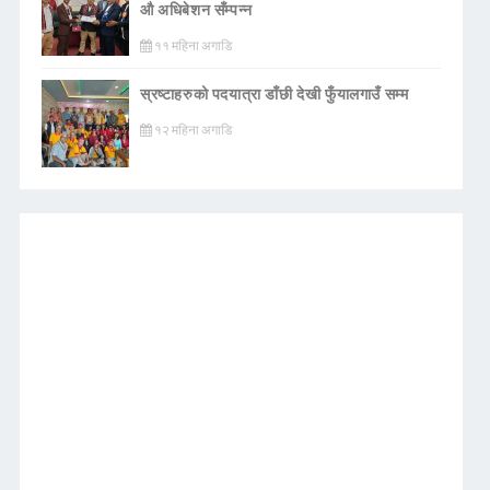
औ अधिबेशन सँम्पन्न
११ महिना अगाडि
स्रष्टाहरुको पदयात्रा डाँछी देखी फुँयालगाउँ सम्म
१२ महिना अगाडि