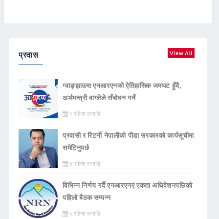
प्रवास
View All
ग्वाङ्झाउमा एनआरएनको ऐतिहासिक जमघट हुँदै,
अर्थमन्त्री वाग्लेले सँबोधन गर्ने
१ महिना अगाडि
प्रवासी र रिटर्नी नेपालीको पीडा सरकारको कार्यसूचीमा
समेटिनुपर्छ
४ महिना अगाडि
विभिन्न निर्णय गर्दै एनआरएनए एकता अधिवेशनपछिको
पहिलो बैठक सम्पन्न
५ महिना अगाडि