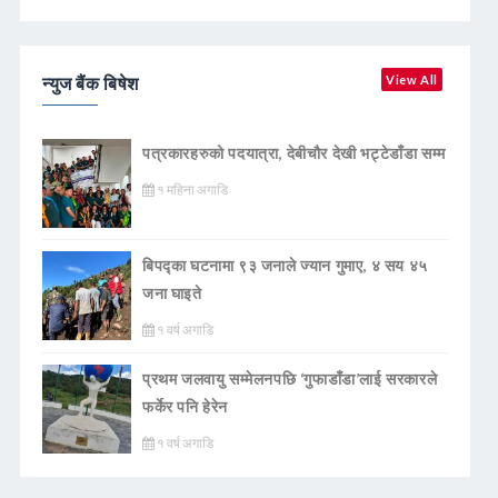
न्युज बैंक बिषेश
View All
पत्रकारहरुको पदयात्रा, देबीचौर देखी भट्टेडाँडा सम्म
१ महिना अगाडि
बिपद्का घटनामा ९३ जनाले ज्यान गुमाए, ४ सय ४५
जना घाइते
१ वर्ष अगाडि
प्रथम जलवायु सम्मेलनपछि ‘गुफाडाँडा’लाई सरकारले
फर्केर पनि हेरेन
१ वर्ष अगाडि