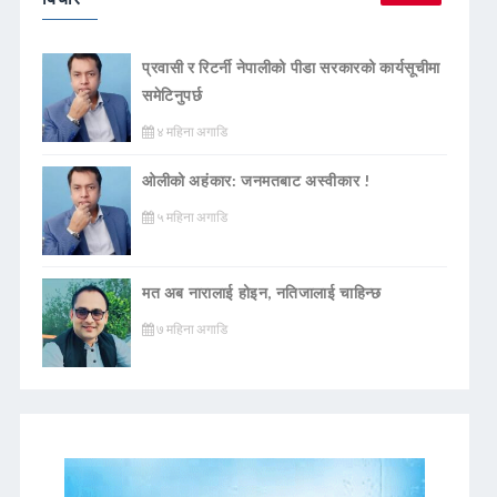
प्रवासी र रिटर्नी नेपालीको पीडा सरकारको कार्यसूचीमा
समेटिनुपर्छ
४ महिना अगाडि
ओलीको अहंकार: जनमतबाट अस्वीकार !
५ महिना अगाडि
मत अब नारालाई होइन, नतिजालाई चाहिन्छ
७ महिना अगाडि