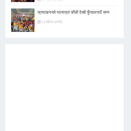
स्रष्टाहरुको पदयात्रा डाँछी देखी फुँयालगाउँ सम्म
१२ महिना अगाडि