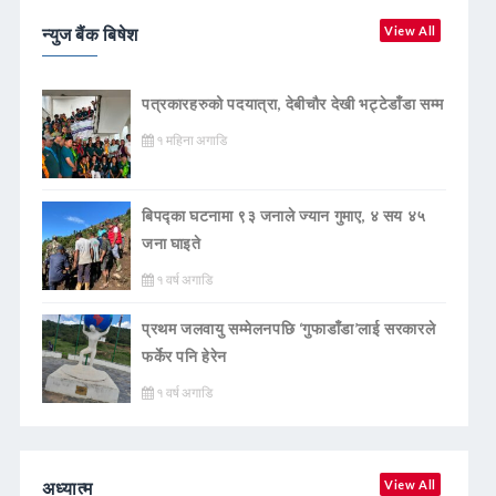
न्युज बैंक बिषेश
View All
पत्रकारहरुको पदयात्रा, देबीचौर देखी भट्टेडाँडा सम्म
१ महिना अगाडि
बिपद्का घटनामा ९३ जनाले ज्यान गुमाए, ४ सय ४५
जना घाइते
१ वर्ष अगाडि
प्रथम जलवायु सम्मेलनपछि ‘गुफाडाँडा’लाई सरकारले
फर्केर पनि हेरेन
१ वर्ष अगाडि
अध्यात्म
View All