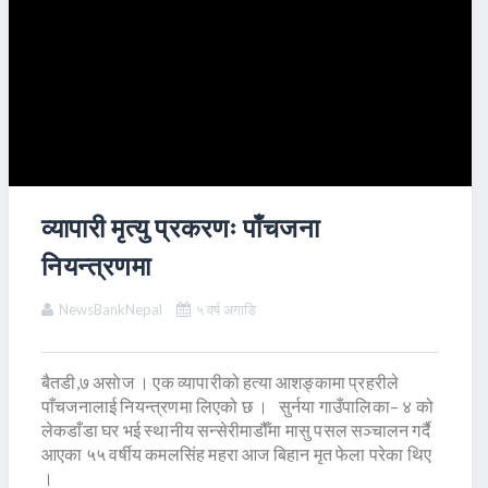
व्यापारी मृत्यु प्रकरणः पाँचजना
नियन्त्रणमा
NewsBankNepal
५ वर्ष अगाडि
बैतडी,७ असाेज । एक व्यापारीको हत्या आशङ्कामा प्रहरीले
पाँचजनालाई नियन्त्रणमा लिएको छ । सुर्नया गाउँपालिका– ४ को
लेकडाँडा घर भई स्थानीय सन्सेरीमाडौँमा मासु पसल सञ्चालन गर्दै
आएका ५५ वर्षीय कमलसिंह महरा आज बिहान मृत फेला परेका थिए
।