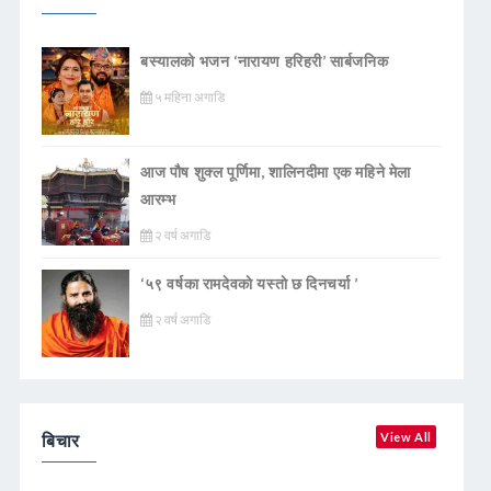
बस्यालको भजन ‘नारायण हरिहरी’ सार्बजनिक
५ महिना अगाडि
आज पौष शुक्ल पूर्णिमा, शालिनदीमा एक महिने मेला
आरम्भ
२ वर्ष अगाडि
‘५९ वर्षका रामदेवकाे यस्ताे छ दिनचर्या ’
२ वर्ष अगाडि
बिचार
View All