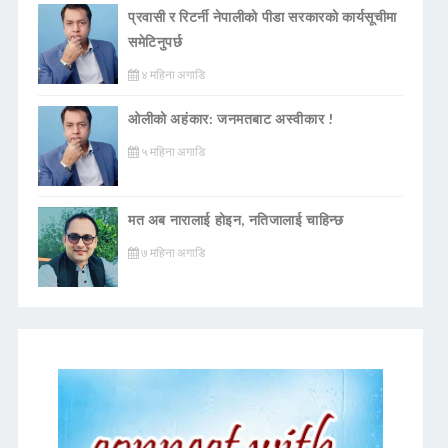
प्रवासी र रिटर्नी नेपालीको पीडा सरकारको कार्यसूचीमा
समेटिनुपर्छ
४ महिना अगाडि
ओलीको अहंकार: जनमतबाट अस्वीकार !
५ महिना अगाडि
मत अब नारालाई होइन, नतिजालाई चाहिन्छ
७ महिना अगाडि