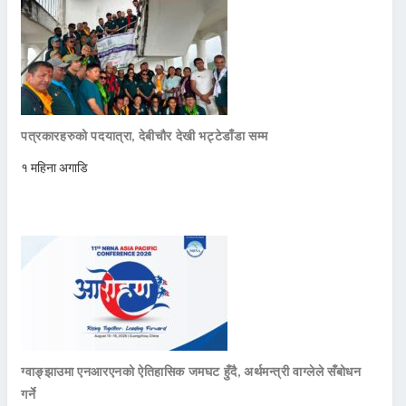
पत्रकारहरुको पदयात्रा, देबीचौर देखी भट्टेडाँडा सम्म
१ महिना अगाडि
ग्वाङ्झाउमा एनआरएनको ऐतिहासिक जमघट हुँदै, अर्थमन्त्री वाग्लेले सँबोधन
गर्ने