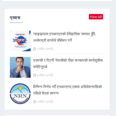
प्रवास
View All
ग्वाङ्झाउमा एनआरएनको ऐतिहासिक जमघट हुँदै,
अर्थमन्त्री वाग्लेले सँबोधन गर्ने
१ महिना अगाडि
प्रवासी र रिटर्नी नेपालीको पीडा सरकारको कार्यसूचीमा
समेटिनुपर्छ
४ महिना अगाडि
विभिन्न निर्णय गर्दै एनआरएनए एकता अधिवेशनपछिको
पहिलो बैठक सम्पन्न
५ महिना अगाडि