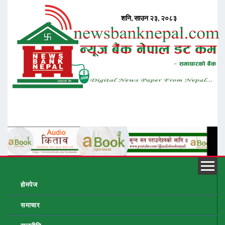
होमपेज
समाचार