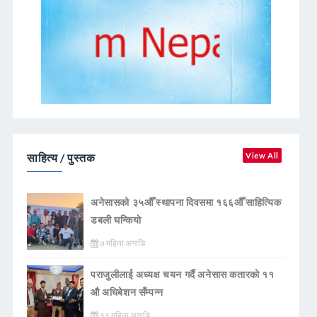
साहित्य / पुस्तक
View All
अनेसासको ३५औँ स्थापना दिवसमा १६६औँ साहित्यिक
डबली घन्कियाे
७ महिना अगाडि
पराजुलीलाई अध्यक्ष चयन गर्दै अनेसास कतारको ११
औ अधिबेशन सँम्पन्न
११ महिना अगाडि