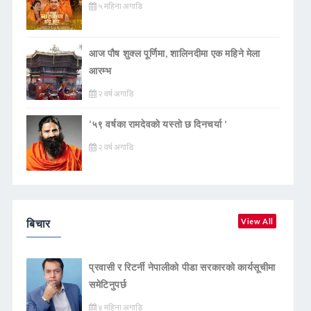
५ महिना अगाडि
आज पौष शुक्ल पूर्णिमा, शालिनदीमा एक महिने मेला
आरम्भ
२ वर्ष अगाडि
‘५९ वर्षका रामदेवकाे यस्ताे छ दिनचर्या ’
२ वर्ष अगाडि
बिचार
View All
प्रवासी र रिटर्नी नेपालीको पीडा सरकारको कार्यसूचीमा
समेटिनुपर्छ
४ महिना अगाडि