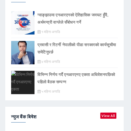
ग्वाङ्झाउमा एनआरएनको ऐतिहासिक जमघट हुँदै,
अर्थमन्त्री वाग्लेले सँबोधन गर्ने
१ महिना अगाडि
प्रवासी र रिटर्नी नेपालीको पीडा सरकारको कार्यसूचीमा
समेटिनुपर्छ
४ महिना अगाडि
विभिन्न निर्णय गर्दै एनआरएनए एकता अधिवेशनपछिको
पहिलो बैठक सम्पन्न
५ महिना अगाडि
न्युज बैंक बिषेश
View All