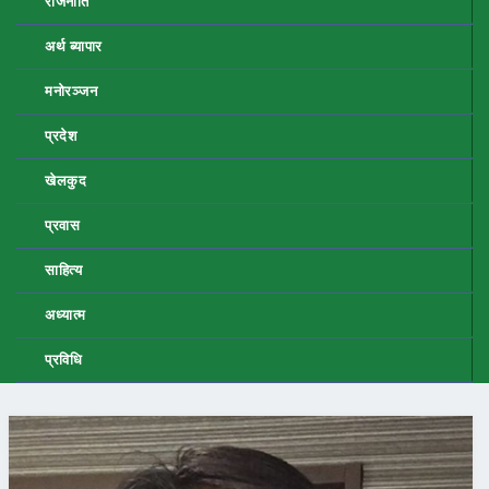
राजनीति
अर्थ ब्यापार
मनोरञ्जन
प्रदेश
खेलकुद
प्रवास
साहित्य
अध्यात्म
प्रविधि