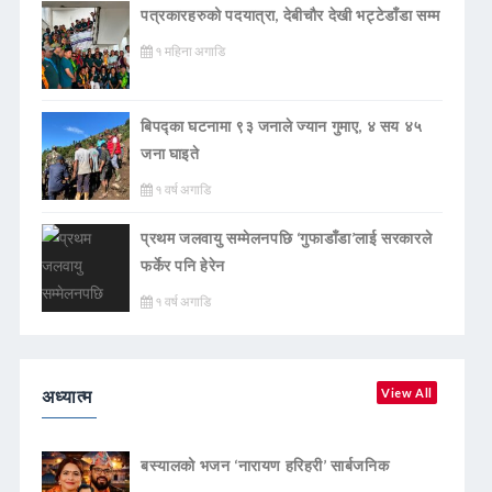
पत्रकारहरुको पदयात्रा, देबीचौर देखी भट्टेडाँडा सम्म
१ महिना अगाडि
बिपद्का घटनामा ९३ जनाले ज्यान गुमाए, ४ सय ४५
जना घाइते
१ वर्ष अगाडि
प्रथम जलवायु सम्मेलनपछि ‘गुफाडाँडा’लाई सरकारले
फर्केर पनि हेरेन
१ वर्ष अगाडि
अध्यात्म
View All
बस्यालको भजन ‘नारायण हरिहरी’ सार्बजनिक