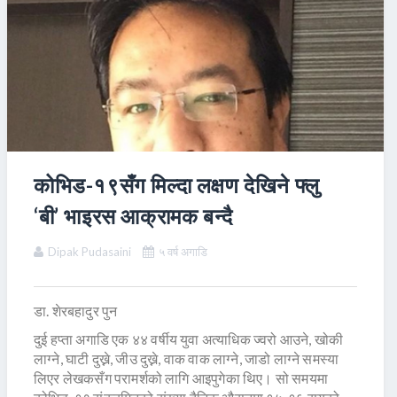
कोभिड-१९सँग मिल्दा लक्षण देखिने फ्लु
‘बी’ भाइरस आक्रामक बन्दै
Dipak Pudasaini
५ वर्ष अगाडि
डा. शेरबहादुर पुन
दुई हप्ता अगाडि एक ४४ वर्षीय युवा अत्याधिक ज्वरो आउने, खोकी
लाग्ने, घाटी दुख्ने, जीउ दुख्ने, वाक वाक लाग्ने, जाडो लाग्ने समस्या
लिएर लेखकसँग परामर्शको लागि आइपुगेका थिए। सो समयमा