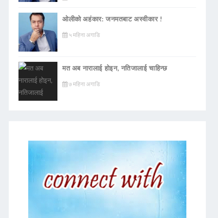
ओलीको अहंकार: जनमतबाट अस्वीकार !
५ महिना अगाडि
मत अब नारालाई होइन, नतिजालाई चाहिन्छ
७ महिना अगाडि