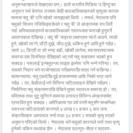
अनुसन्धानहरुले देखाएका छन्। हालै भारतीय मिडिया ‘द हिन्दु’का
अनुसार नर्थ बेनगल राज्यमा केही बालबालिकाहरुको मृत्युका कारक
मध्यमा फ्लु ‘बी’ पनि रहेको जनाइएको थियो । तसर्थ, नेपालमा पनि
फ्लुको सिजन नजिकिइसकेको र फ्लु ‘बी’ ले आक्रामक रुप लिदैं
गर्दा अभिभावकहरुले बालबालिकाको स्वास्थ्यमा चनाखो हुनुपर्ने
आवश्यकता देखिन्छ। फ्लु ‘बी’ भाइरस लक्षणहरु ज्वरो आउने, जाडो
हुने, खोकी लाग्ने, घाँटी दुख्ने, जीउ दुख्ने, थकित हुने आदि हुने गर्दछ।
ज्वरो ३८ डिग्री वा सो भन्दा बढी, खोकी लागेमा, श्वासप्रश्वासमा
समस्या दश दिनभित्र देखिएको भए त्यो फ्लु सक्रमण भएको हुन
सक्दछ। यसलाई ‘इन्फ्लुएन्जा लाइक इल्नेस’ पनि भन्ने गरिन्छ। तर,
यसको निदान भने प्रयोगशाला परीक्षणपछि मात्र गर्न सकिन्छ।
सामान्यतयाः फ्लु एकदेखि दुई हप्तासम्ममा आफै निको भएर जाने
गर्दछ । तर, केहीलाई भने विभिन्न जटिलताहरु देखिने गर्दछन्।
निमोनिया फ्लु संक्रमणपछि देखिने मुख्य स्वास्थ्य समस्या हो। तर,
मस्तिष्क तथा मुटु सुन्निने समस्या लगायत विभिन्न अंगहरुसमेत
प्रभावित हुन सक्दछ। अमेरिकामा गत वर्ष यस्तै फ्लुसँग सम्बन्धित
स्वास्थ्य जटिलताको कारणले ४ लाख ९० हजार ६ सय जना
संक्रमितहरु अस्पताल भर्ना तथा ३४ हजार २ सयको मृत्यु भएको
अनुमान गरिएको थियो। नेपालमा भने फ्लुको कारणले भर्ना तथा मृत्यु
हुनेको यकिन तथ्यांक छैन । नेपालमा फाल्गुन-चैत्र र श्रावण-