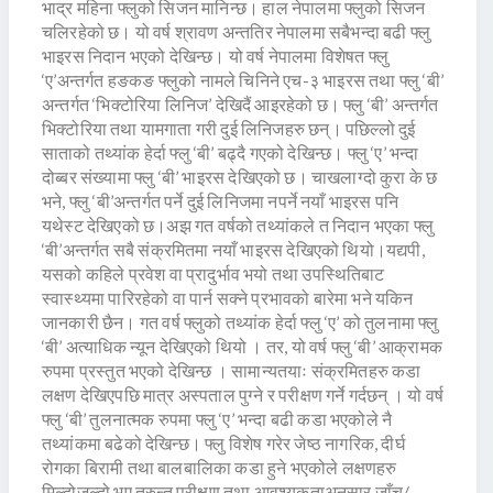
भाद्र महिना फ्लुको सिजन मानिन्छ। हाल नेपालमा फ्लुको सिजन
चलिरहेको छ। यो वर्ष श्रावण अन्ततिर नेपालमा सबैभन्दा बढी फ्लु
भाइरस निदान भएको देखिन्छ। यो वर्ष नेपालमा विशेषत फ्लु
‘ए’अन्तर्गत हङकङ फ्लुको नामले चिनिने एच-३ भाइरस तथा फ्लु ‘बी’
अन्तर्गत ‘भिक्टोरिया लिनिज’ देखिदैं आइरहेको छ। फ्लु ‘बी’ अन्तर्गत
भिक्टोरिया तथा यामगाता गरी दुई लिनिजहरु छन्। पछिल्लो दुई
साताको तथ्यांक हेर्दा फ्लु ‘बी’ बढ्दै गएको देखिन्छ। फ्लु ‘ए’ भन्दा
दोब्बर संख्यामा फ्लु ‘बी’ भाइरस देखिएको छ। चाखलाग्दो कुरा के छ
भने, फ्लु ‘बी’अन्तर्गत पर्ने दुई लिनिजमा नपर्ने नयाँ भाइरस पनि
यथेस्ट देखिएको छ।अझ गत वर्षको तथ्यांकले त निदान भएका फ्लु
‘बी’अन्तर्गत सबै संक्रमितमा नयाँ भाइरस देखिएको थियो।यद्यपी,
यसको कहिले प्रवेश वा प्रादुर्भाव भयो तथा उपस्थितिबाट
स्वास्थ्यमा पारिरहेको वा पार्न सक्ने प्रभावको बारेमा भने यकिन
जानकारी छैन। गत वर्ष फ्लुको तथ्यांक हेर्दा फ्लु ‘ए’ को तुलनामा फ्लु
‘बी’ अत्याधिक न्यून देखिएको थियो । तर, यो वर्ष फ्लु ‘बी’ आक्रामक
रुपमा प्रस्तुत भएको देखिन्छ । सामान्यतयाः संक्रमितहरु कडा
लक्षण देखिएपछि मात्र अस्पताल पुग्ने र परीक्षण गर्ने गर्दछन् । यो वर्ष
फ्लु ‘बी’ तुलनात्मक रुपमा फ्लु ‘ए’ भन्दा बढी कडा भएकोले नै
तथ्यांकमा बढेको देखिन्छ। फ्लु विशेष गरेर जेष्ठ नागरिक, दीर्घ
रोगका बिरामी तथा बालबालिका कडा हुने भएकोले लक्षणहरु
मिल्दोजुल्दो भए तुरुन्त परीक्षण तथा आवश्यकताअनुसार जाँच/