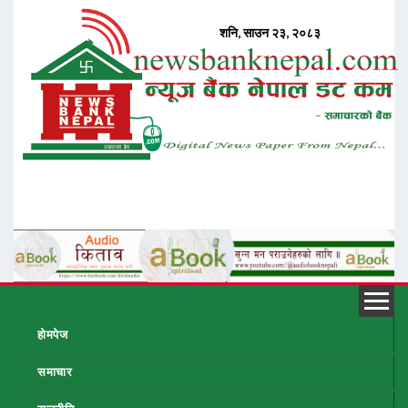
होमपेज
समाचार