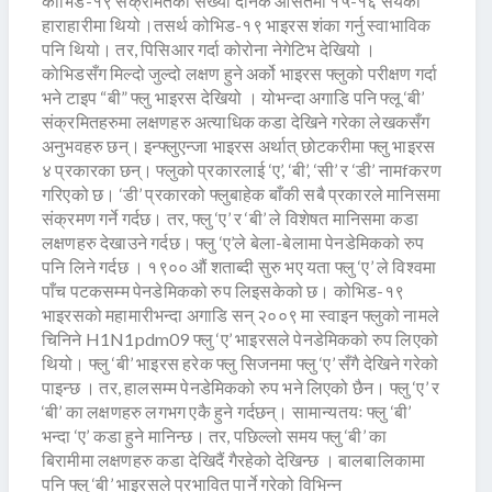
कोभिड-१९ संक्रमितको संख्या दैनिक औसतमा १५-१६ सयको
हाराहारीमा थियो।तसर्थ कोभिड-१९ भाइरस शंका गर्नु स्वाभाविक
पनि थियो। तर, पिसिआर गर्दा कोरोना नेगेटिभ देखियो ।
काेभिडसँग मिल्दो जुल्दो लक्षण हुने अर्को भाइरस फ्लुको परीक्षण गर्दा
भने टाइप “बी” फ्लु भाइरस देखियो । योभन्दा अगाडि पनि फ्लू ‘बी’
संक्रमितहरुमा लक्षणहरु अत्याधिक कडा देखिने गरेका लेखकसँग
अनुभवहरु छन्। इन्फ्लुएन्जा भाइरस अर्थात् छोटकरीमा फ्लु भाइरस
४ प्रकारका छन्। फ्लुको प्रकारलाई ‘ए’, ‘बी’, ‘सी’ र ‘डी’ नामfकरण
गरिएको छ। ‘डी’ प्रकारको फ्लुबाहेक बाँकी सबै प्रकारले मानिसमा
संक्रमण गर्ने गर्दछ। तर, फ्लु ‘ए’ र ‘बी’ ले विशेषत मानिसमा कडा
लक्षणहरु देखाउने गर्दछ। फ्लु ‘ए’ले बेला-बेलामा पेनडेमिकको रुप
पनि लिने गर्दछ । १९०० औं शताब्दी सुरु भए यता फ्लु ‘ए’ ले विश्वमा
पाँच पटकसम्म पेनडेमिकको रुप लिइसकेको छ। कोभिड-१९
भाइरसको महामारीभन्दा अगाडि सन् २००९ मा स्वाइन फ्लुको नामले
चिनिने H1N1pdm09 फ्लु ‘ए’ भाइरसले पेनडेमिकको रुप लिएको
थियो। फ्लु ‘बी’ भाइरस हरेक फ्लु सिजनमा फ्लु ‘ए’ सँगै देखिने गरेको
पाइन्छ । तर, हालसम्म पेनडेमिकको रुप भने लिएको छैन। फ्लु ‘ए’ र
‘बी’ का लक्षणहरु लगभग एकै हुने गर्दछन्। सामान्यतयः फ्लु ‘बी’
भन्दा ‘ए’ कडा हुने मानिन्छ। तर, पछिल्लो समय फ्लु ‘बी’ का
बिरामीमा लक्षणहरु कडा देखिदैं गैरहेको देखिन्छ । बालबालिकामा
पनि फ्लु ‘बी’ भाइरसले प्रभावित पार्ने गरेको विभिन्न