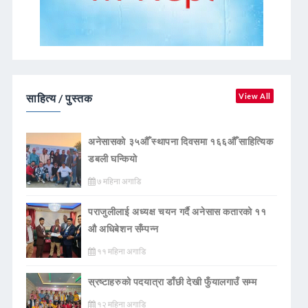
साहित्य / पुस्तक
View All
अनेसासको ३५औँ स्थापना दिवसमा १६६औँ साहित्यिक
डबली घन्कियाे
७ महिना अगाडि
पराजुलीलाई अध्यक्ष चयन गर्दै अनेसास कतारको ११
औ अधिबेशन सँम्पन्न
११ महिना अगाडि
स्रष्टाहरुको पदयात्रा डाँछी देखी फुँयालगाउँ सम्म
१२ महिना अगाडि