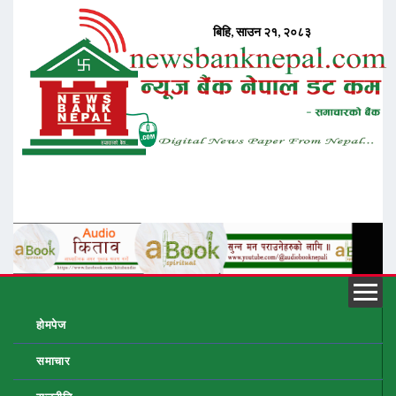
होमपेज
समाचार