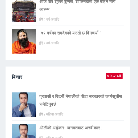
आज पौष शुक्ल पूर्णिमा, शालिनदीमा एक महिने मेला
आरम्भ
२ वर्ष अगाडि
‘५९ वर्षका रामदेवकाे यस्ताे छ दिनचर्या ’
२ वर्ष अगाडि
बिचार
View All
प्रवासी र रिटर्नी नेपालीको पीडा सरकारको कार्यसूचीमा
समेटिनुपर्छ
४ महिना अगाडि
ओलीको अहंकार: जनमतबाट अस्वीकार !
४ महिना अगाडि