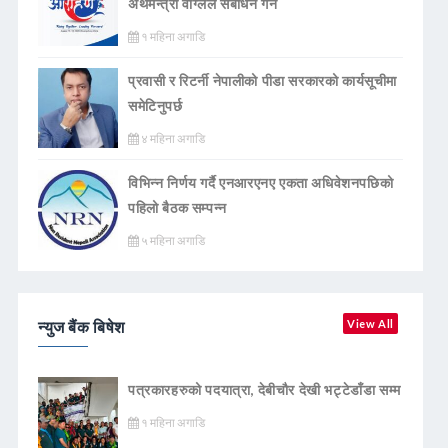
अर्थमन्त्री वाग्लेले सँबोधन गर्ने
१ महिना अगाडि
प्रवासी र रिटर्नी नेपालीको पीडा सरकारको कार्यसूचीमा
समेटिनुपर्छ
४ महिना अगाडि
विभिन्न निर्णय गर्दै एनआरएनए एकता अधिवेशनपछिको
पहिलो बैठक सम्पन्न
५ महिना अगाडि
न्युज बैंक बिषेश
View All
पत्रकारहरुको पदयात्रा, देबीचौर देखी भट्टेडाँडा सम्म
१ महिना अगाडि