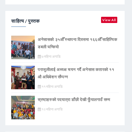
साहित्य / पुस्तक
View All
अनेसासको ३५औँ स्थापना दिवसमा १६६औँ साहित्यिक
डबली घन्कियाे
७ महिना अगाडि
पराजुलीलाई अध्यक्ष चयन गर्दै अनेसास कतारको ११
औ अधिबेशन सँम्पन्न
११ महिना अगाडि
स्रष्टाहरुको पदयात्रा डाँछी देखी फुँयालगाउँ सम्म
१२ महिना अगाडि