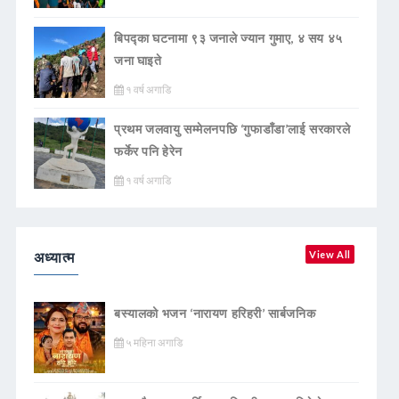
बिपद्का घटनामा ९३ जनाले ज्यान गुमाए, ४ सय ४५
जना घाइते
१ वर्ष अगाडि
प्रथम जलवायु सम्मेलनपछि ‘गुफाडाँडा’लाई सरकारले
फर्केर पनि हेरेन
१ वर्ष अगाडि
अध्यात्म
View All
बस्यालको भजन ‘नारायण हरिहरी’ सार्बजनिक
५ महिना अगाडि