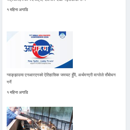
१ महिना अगाडि
ग्वाङ्झाउमा एनआरएनको ऐतिहासिक जमघट हुँदै, अर्थमन्त्री वाग्लेले सँबोधन
गर्ने
१ महिना अगाडि