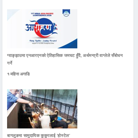
ग्वाङ्झाउमा एनआरएनको ऐतिहासिक जमघट हुँदै, अर्थमन्त्री वाग्लेले सँबोधन
गर्ने
१ महिना अगाडि
बागलुङमा सामुदायिक कुकुरलाई ‘होस्टेल’