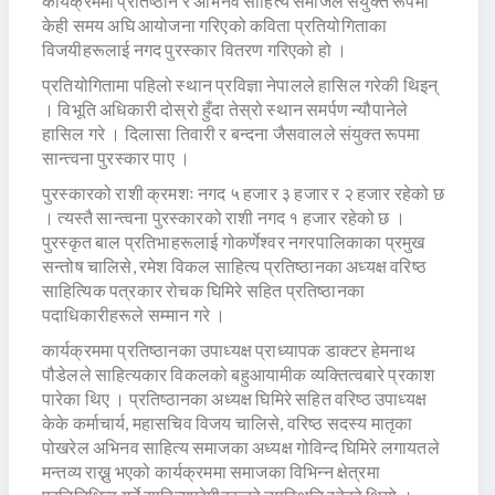
कार्यक्रममा प्रतिष्ठान र अभिनव साहित्य समाजले संयुक्त रूपमा
केही समय अघि आयोजना गरिएको कविता प्रतियोगिताका
विजयीहरूलाई नगद पुरस्कार वितरण गरिएको हो ।
प्रतियोगितामा पहिलो स्थान प्रविज्ञा नेपालले हासिल गरेकी थिइन्
। विभूति अधिकारी दोस्रो हुँदा तेस्रो स्थान समर्पण न्यौपानेले
हासिल गरे । दिलासा तिवारी र बन्दना जैसवालले संयुक्त रूपमा
सान्त्वना पुरस्कार पाए ।
पुरस्कारको राशी क्रमशः नगद ५ हजार ३ हजार र २ हजार रहेको छ
। त्यस्तै सान्त्वना पुरस्कारको राशी नगद १ हजार रहेको छ ।
पुरस्कृत बाल प्रतिभाहरूलाई गोकर्णेश्वर नगरपालिकाका प्रमुख
सन्तोष चालिसे, रमेश विकल साहित्य प्रतिष्ठानका अध्यक्ष वरिष्ठ
साहित्यिक पत्रकार रोचक घिमिरे सहित प्रतिष्ठानका
पदाधिकारीहरूले सम्मान गरे ।
कार्यक्रममा प्रतिष्ठानका उपाध्यक्ष प्राध्यापक डाक्टर हेमनाथ
पौडेलले साहित्यकार विकलको बहुआयामीक व्यक्तित्वबारे प्रकाश
पारेका थिए । प्रतिष्ठानका अध्यक्ष घिमिरे सहित वरिष्ठ उपाध्यक्ष
केके कर्माचार्य, महासचिव विजय चालिसे, वरिष्ठ सदस्य मातृका
पोखरेल अभिनव साहित्य समाजका अध्यक्ष गोविन्द घिमिरे लगायतले
मन्तव्य राख्नु भएको कार्यक्रममा समाजका विभिन्न क्षेत्रमा