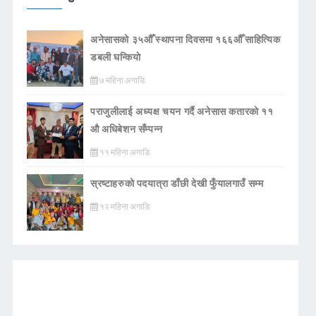
अनेसासको ३५औँ स्थापना दिवसमा १६६औँ साहित्यिक
डबली घन्कियाे
७ महिना अगाडि
पराजुलीलाई अध्यक्ष चयन गर्दै अनेसास कतारको ११
औ अधिबेशन सँम्पन्न
११ महिना अगाडि
स्रष्टाहरुको पदयात्रा डाँछी देखी फुँयालगाउँ सम्म
१२ महिना अगाडि