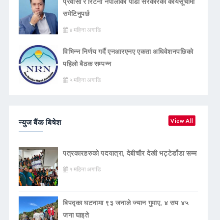
प्रवासी र रिटर्नी नेपालीको पीडा सरकारको कार्यसूचीमा
समेटिनुपर्छ
४ महिना अगाडि
विभिन्न निर्णय गर्दै एनआरएनए एकता अधिवेशनपछिको
पहिलो बैठक सम्पन्न
५ महिना अगाडि
न्युज बैंक बिषेश
View All
पत्रकारहरुको पदयात्रा, देबीचौर देखी भट्टेडाँडा सम्म
१ महिना अगाडि
बिपद्का घटनामा ९३ जनाले ज्यान गुमाए, ४ सय ४५
जना घाइते