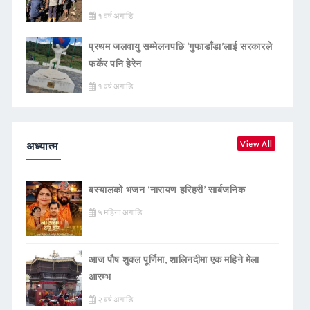
१ वर्ष अगाडि
प्रथम जलवायु सम्मेलनपछि ‘गुफाडाँडा’लाई सरकारले
फर्केर पनि हेरेन
१ वर्ष अगाडि
अध्यात्म
View All
बस्यालको भजन ‘नारायण हरिहरी’ सार्बजनिक
५ महिना अगाडि
आज पौष शुक्ल पूर्णिमा, शालिनदीमा एक महिने मेला
आरम्भ
२ वर्ष अगाडि