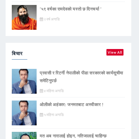
‘५९ वर्षका रामदेवकाे यस्ताे छ दिनचर्या ’
२ वर्ष अगाडि
बिचार
View All
प्रवासी र रिटर्नी नेपालीको पीडा सरकारको कार्यसूचीमा
समेटिनुपर्छ
४ महिना अगाडि
ओलीको अहंकार: जनमतबाट अस्वीकार !
५ महिना अगाडि
मत अब नारालाई होइन, नतिजालाई चाहिन्छ