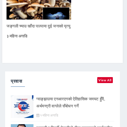
जङ्गली च्याउ खाँदा पाल्पामा दुई जनाको मृत्यु
३ महिना अगाडि
प्रवास
View All
ग्वाङ्झाउमा एनआरएनको ऐतिहासिक जमघट हुँदै,
अर्थमन्त्री वाग्लेले सँबोधन गर्ने
१ महिना अगाडि