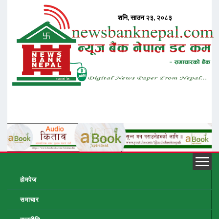
होमपेज
समाचार