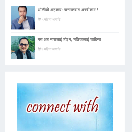
ओलीको अहंकार: जनमतबाट अस्वीकार !
५ महिना अगाडि
मत अब नारालाई होइन, नतिजालाई चाहिन्छ
७ महिना अगाडि