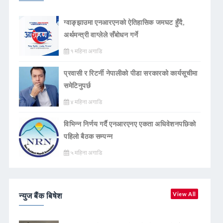
ग्वाङ्झाउमा एनआरएनको ऐतिहासिक जमघट हुँदै,
अर्थमन्त्री वाग्लेले सँबोधन गर्ने
१ महिना अगाडि
प्रवासी र रिटर्नी नेपालीको पीडा सरकारको कार्यसूचीमा
समेटिनुपर्छ
४ महिना अगाडि
विभिन्न निर्णय गर्दै एनआरएनए एकता अधिवेशनपछिको
पहिलो बैठक सम्पन्न
५ महिना अगाडि
न्युज बैंक बिषेश
View All