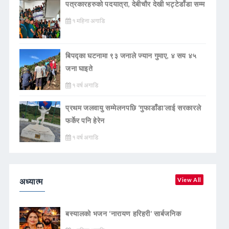
पत्रकारहरुको पदयात्रा, देबीचौर देखी भट्टेडाँडा सम्म
१ महिना अगाडि
बिपद्का घटनामा ९३ जनाले ज्यान गुमाए, ४ सय ४५
जना घाइते
१ वर्ष अगाडि
प्रथम जलवायु सम्मेलनपछि ‘गुफाडाँडा’लाई सरकारले
फर्केर पनि हेरेन
१ वर्ष अगाडि
अध्यात्म
View All
बस्यालको भजन ‘नारायण हरिहरी’ सार्बजनिक