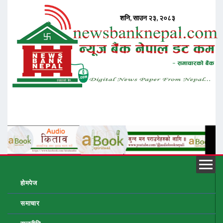
होमपेज
समाचार