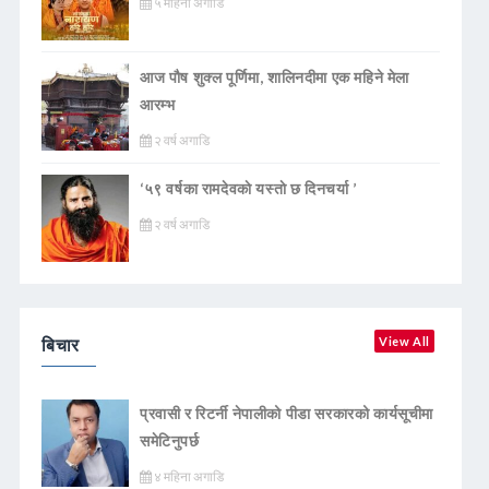
५ महिना अगाडि
आज पौष शुक्ल पूर्णिमा, शालिनदीमा एक महिने मेला
आरम्भ
२ वर्ष अगाडि
‘५९ वर्षका रामदेवकाे यस्ताे छ दिनचर्या ’
२ वर्ष अगाडि
बिचार
View All
प्रवासी र रिटर्नी नेपालीको पीडा सरकारको कार्यसूचीमा
समेटिनुपर्छ
४ महिना अगाडि