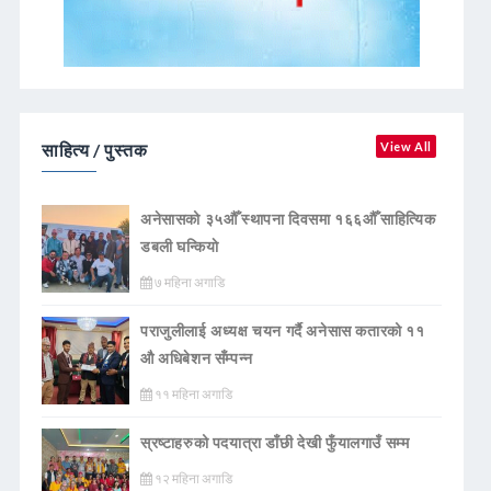
साहित्य / पुस्तक
View All
अनेसासको ३५औँ स्थापना दिवसमा १६६औँ साहित्यिक
डबली घन्कियाे
७ महिना अगाडि
पराजुलीलाई अध्यक्ष चयन गर्दै अनेसास कतारको ११
औ अधिबेशन सँम्पन्न
११ महिना अगाडि
स्रष्टाहरुको पदयात्रा डाँछी देखी फुँयालगाउँ सम्म
१२ महिना अगाडि