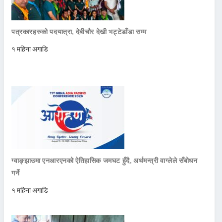
पत्रकारहरुको पदयात्रा, देबीचौर देखी भट्टेडाँडा सम्म
१ महिना अगाडि
ग्वाङ्झाउमा एनआरएनको ऐतिहासिक जमघट हुँदै, अर्थमन्त्री वाग्लेले सँबोधन
गर्ने
१ महिना अगाडि