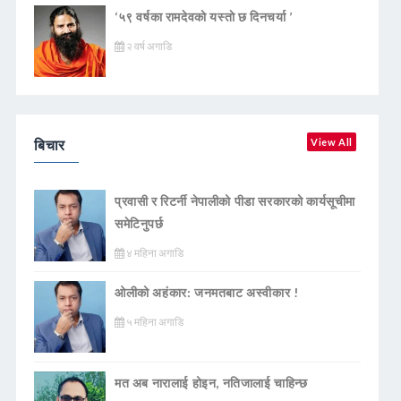
‘५९ वर्षका रामदेवकाे यस्ताे छ दिनचर्या ’
२ वर्ष अगाडि
बिचार
View All
प्रवासी र रिटर्नी नेपालीको पीडा सरकारको कार्यसूचीमा
समेटिनुपर्छ
४ महिना अगाडि
ओलीको अहंकार: जनमतबाट अस्वीकार !
५ महिना अगाडि
मत अब नारालाई होइन, नतिजालाई चाहिन्छ