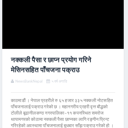
नक्कली पैसा र छाप्न प्रयोग गरिने
मेसिनसहित पाँचजना पक्राउ
NewsBankNepal
५ वर्ष अगाडि
काठमाडाैं । नेपाल प्रहरीले रु ६५ हजार ३३५ नक्कली नोटसहित
पाँचजनालाई पक्राउ गरेको छ । महानगरीय प्रहरी वृत्त बौद्धको
टोलीले बूढानीलकण्ठ नगरपालिका–११ कपनस्थित समरोज
थापामगरको कोठामा नक्कली पैसा छाप्नका लागि रङ्गीन प्रिन्ट
गरिरहेको अवस्थामा पाँचजनालाई बुधबार साँझ पक्राउ गरेको हो ।