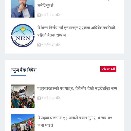
समेटिनुपर्छ
४ महिना अगाडि
विभिन्न निर्णय गर्दै एनआरएनए एकता अधिवेशनपछिको
पहिलो बैठक सम्पन्न
५ महिना अगाडि
न्युज बैंक बिषेश
View All
पत्रकारहरुको पदयात्रा, देबीचौर देखी भट्टेडाँडा सम्म
१ महिना अगाडि
बिपद्का घटनामा ९३ जनाले ज्यान गुमाए, ४ सय ४५
जना घाइते