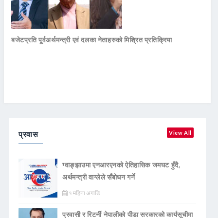
बजेटप्रति पूर्वअर्थमन्त्री एवं दलका नेताहरुको मिश्रित प्रतिक्रिया
प्रवास
View All
ग्वाङ्झाउमा एनआरएनको ऐतिहासिक जमघट हुँदै,
अर्थमन्त्री वाग्लेले सँबोधन गर्ने
१ महिना अगाडि
प्रवासी र रिटर्नी नेपालीको पीडा सरकारको कार्यसूचीमा