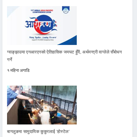
ग्वाङ्झाउमा एनआरएनको ऐतिहासिक जमघट हुँदै, अर्थमन्त्री वाग्लेले सँबोधन
गर्ने
१ महिना अगाडि
बागलुङमा सामुदायिक कुकुरलाई ‘होस्टेल’