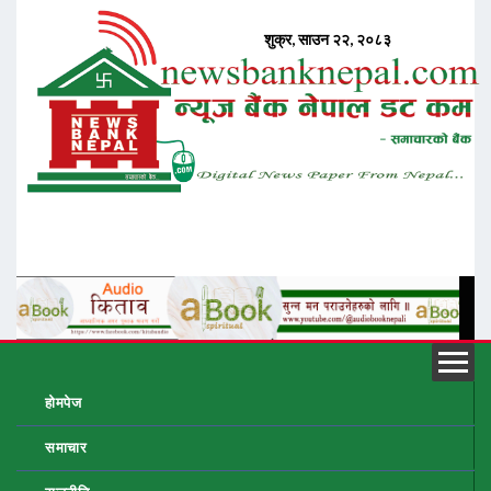
होमपेज
समाचार