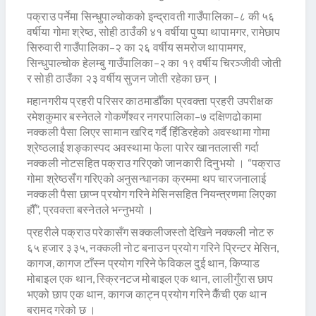
पक्राउ पर्नेमा सिन्धुपाल्चोकको इन्द्रावती गाउँपालिका–८ की ५६
वर्षीया गोमा श्रेष्ठ, सोही ठाउँकी ४१ वर्षीया पुष्पा थापामगर, रामेछाप
सिरुवारी गाउँपालिका–२ का २६ वर्षीय समरोज थापामगर,
सिन्धुपाल्चोक हेलम्बु गाउँपालिका–२ का १९ वर्षीय चिरञ्जीवी जोती
र सोही ठाउँका २३ वर्षीय सुजन जोती रहेका छन् ।
महानगरीय प्रहरी परिसर काठमाडौँका प्रवक्ता प्रहरी उपरीक्षक
रमेशकुमार बस्नेतले गोकर्णेश्वर नगरपालिका–७ दक्षिणढोकामा
नक्कली पैसा लिएर सामान खरिद गर्दै हिँडिरहेको अवस्थामा गोमा
श्रेष्ठलाई शङ्कास्पद अवस्थामा फेला पारेर खानतलासी गर्दा
नक्कली नोटसहित पक्राउ गरिएको जानकारी दिनुभयो । “पक्राउ
गोमा श्रेष्ठसँग गरिएको अनुसन्धानका क्रममा थप चारजनालाई
नक्कली पैसा छाप्न प्रयोग गरिने मेसिनसहित नियन्त्रणमा लिएका
हौँ”, प्रवक्ता बस्नेतले भन्नुभयो ।
प्रहरीले पक्राउ परेकासँग सक्कलीजस्तो देखिने नक्कली नोट रु
६५ हजार ३३५, नक्कली नोट बनाउन प्रयोग गरिने प्रिन्टर मेसिन,
कागज, कागज टाँस्न प्रयोग गरिने फेविकल दुई थान, किप्याड
मोबाइल एक थान, स्क्रिनटज मोबाइल एक थान, लालीगुँरास छाप
भएको छाप एक थान, कागज काट्न प्रयोग गरिने कैँची एक थान
बरामद गरेको छ ।