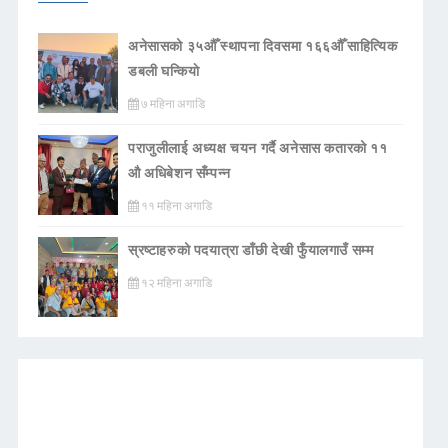
अनेसासको ३५औँ स्थापना दिवसमा १६६औँ साहित्यिक
डबली घन्कियाे
७ महिना अगाडि
पराजुलीलाई अध्यक्ष चयन गर्दै अनेसास कतारको ११
औ अधिबेशन सँम्पन्न
११ महिना अगाडि
स्रष्टाहरुको पदयात्रा डाँछी देखी फुँयालगाउँ सम्म
१२ महिना अगाडि