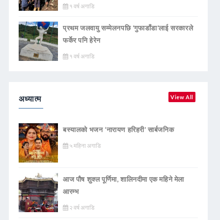
१ वर्ष अगाडि
प्रथम जलवायु सम्मेलनपछि ‘गुफाडाँडा’लाई सरकारले
फर्केर पनि हेरेन
१ वर्ष अगाडि
अध्यात्म
View All
बस्यालको भजन ‘नारायण हरिहरी’ सार्बजनिक
५ महिना अगाडि
आज पौष शुक्ल पूर्णिमा, शालिनदीमा एक महिने मेला
आरम्भ
२ वर्ष अगाडि