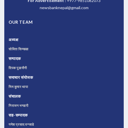
For Advertisement :
+977-9851082073
newsbanknepal@gmail.com
OUR TEAM
अध्यक्ष
सोविता सिम्खडा
सम्पादक
दिपक पुडासैनी
समाचार संयोजक
भिम कुमार थापा
संचालक
निराजन भण्डारी
सह-सम्पादक
गणेश प्रसाद वन्जाडे