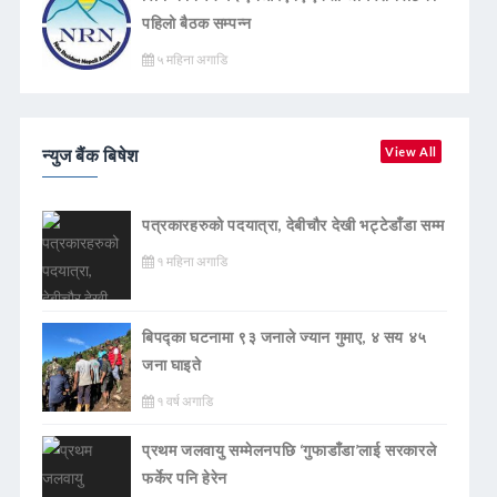
पहिलो बैठक सम्पन्न
५ महिना अगाडि
न्युज बैंक बिषेश
View All
पत्रकारहरुको पदयात्रा, देबीचौर देखी भट्टेडाँडा सम्म
१ महिना अगाडि
बिपद्का घटनामा ९३ जनाले ज्यान गुमाए, ४ सय ४५
जना घाइते
१ वर्ष अगाडि
प्रथम जलवायु सम्मेलनपछि ‘गुफाडाँडा’लाई सरकारले
फर्केर पनि हेरेन