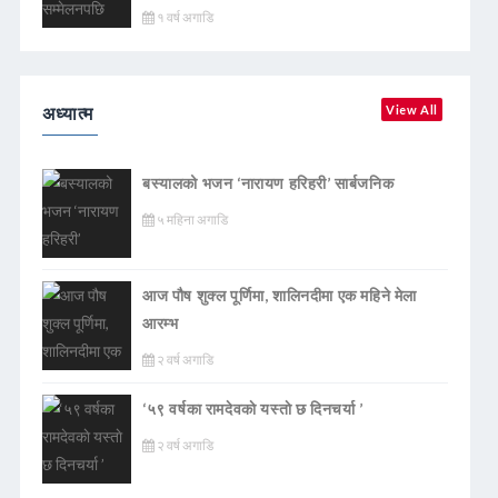
१ वर्ष अगाडि
अध्यात्म
View All
बस्यालको भजन ‘नारायण हरिहरी’ सार्बजनिक
५ महिना अगाडि
आज पौष शुक्ल पूर्णिमा, शालिनदीमा एक महिने मेला
आरम्भ
२ वर्ष अगाडि
‘५९ वर्षका रामदेवकाे यस्ताे छ दिनचर्या ’
२ वर्ष अगाडि