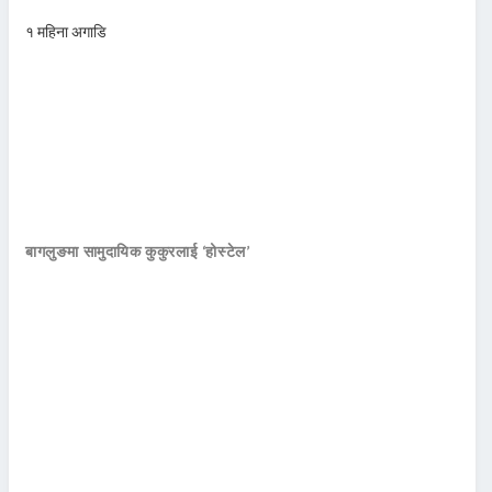
१ महिना अगाडि
बागलुङमा सामुदायिक कुकुरलाई ‘होस्टेल’