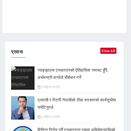
प्रवास
View All
ग्वाङ्झाउमा एनआरएनको ऐतिहासिक जमघट हुँदै,
अर्थमन्त्री वाग्लेले सँबोधन गर्ने
१ महिना अगाडि
प्रवासी र रिटर्नी नेपालीको पीडा सरकारको कार्यसूचीमा
समेटिनुपर्छ
४ महिना अगाडि
विभिन्न निर्णय गर्दै एनआरएनए एकता अधिवेशनपछिको