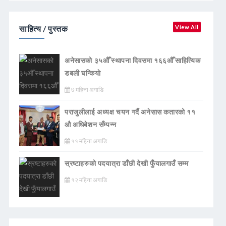
साहित्य / पुस्तक
View All
अनेसासको ३५औँ स्थापना दिवसमा १६६औँ साहित्यिक
डबली घन्कियाे
७ महिना अगाडि
पराजुलीलाई अध्यक्ष चयन गर्दै अनेसास कतारको ११
औ अधिबेशन सँम्पन्न
११ महिना अगाडि
स्रष्टाहरुको पदयात्रा डाँछी देखी फुँयालगाउँ सम्म
१२ महिना अगाडि