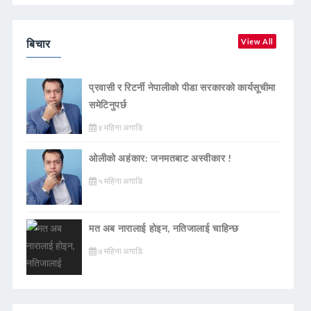
बिचार
View All
प्रवासी र रिटर्नी नेपालीको पीडा सरकारको कार्यसूचीमा
समेटिनुपर्छ
४ महिना अगाडि
ओलीको अहंकार: जनमतबाट अस्वीकार !
५ महिना अगाडि
मत अब नारालाई होइन, नतिजालाई चाहिन्छ
७ महिना अगाडि