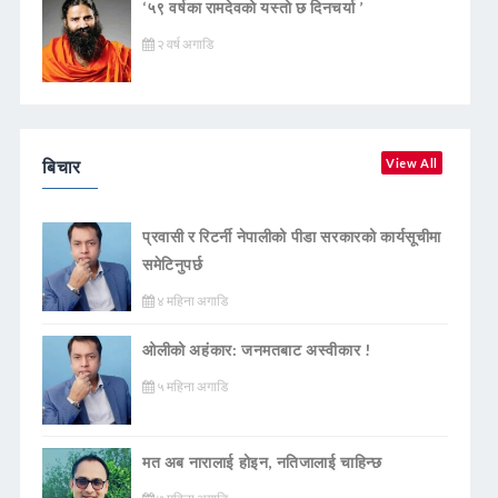
‘५९ वर्षका रामदेवकाे यस्ताे छ दिनचर्या ’
२ वर्ष अगाडि
बिचार
View All
प्रवासी र रिटर्नी नेपालीको पीडा सरकारको कार्यसूचीमा
समेटिनुपर्छ
४ महिना अगाडि
ओलीको अहंकार: जनमतबाट अस्वीकार !
५ महिना अगाडि
मत अब नारालाई होइन, नतिजालाई चाहिन्छ