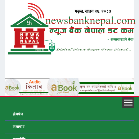
होमपेज
समाचार