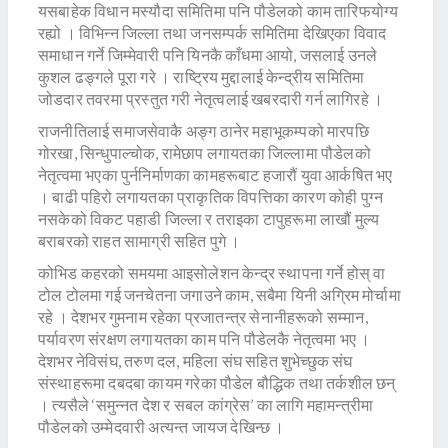
यसबाहेक विधान मस्यौदा समितिमा पनि पौडेलको काम तारिफयोग्य
रह्यो । विभिन्न जिल्ला तथा जनसम्पर्क समितिमा देखिएका विवाद
समाधान गर्ने जिम्मेवारी पनि यिनकै काँधमा आयो, जसलाई उनले
कुशल ढङ्गले पूरा गरे । राष्ट्रिय मुद्दालाई केन्द्रीय समितिमा
जोडदार तवरमा प्रस्तुत गरी नेतृत्वलाई खबरदारी गर्न लागिरहे ।
राजनीतिलाई समाजसेवाकै अङ्ग ठानेर महाभूकम्पको मारपछि
गोरखा, सिन्धुपाल्चोक, रामेछाप लगायतका जिल्लामा पौडेलको
नेतृत्वमा भएका पुर्ननिर्माणका कामहरूबाट हजारौं युवा आर्कषित भए
। बाढी पहिरो लगायतका प्राकृतिक विपत्तिका कारण कोही पुग्न
नसकेको विकट पहाडी जिल्ला र तराइका टापुहरूमा लाखौं मुल्य
बराबरको राहत सामाग्री सहित पुगे ।
कोभिड कहरको समयमा आइसोलेशन केन्द्र स्थापना गर्ने होस् वा
टोल टोलमा गई जनचेतना जगाउने काम, सबैमा यिनी अग्रिम मोर्चामा
रहे । देशभर गुमनाम रहेका प्रजातन्त्र सेनानीहरूको सम्मान,
पर्यावरण संरक्षण लगायतका काम पनि पौडेलकै नेतृत्वमा भए ।
देशभर नेविसंघ, तरुण दल, महिला संघ सहित शुभेच्छुक संघ
संस्थाहरूमा दबदबा कायम गरेका पौडेल बौद्धिक तथा तर्कशील छन्
। त्यसैले ‘समुन्नत देश र सबल कांग्रेस’ का लागि महामन्त्रीमा
पौडेलको उम्मेदवारी अत्यन्त जायज देखिन्छ ।