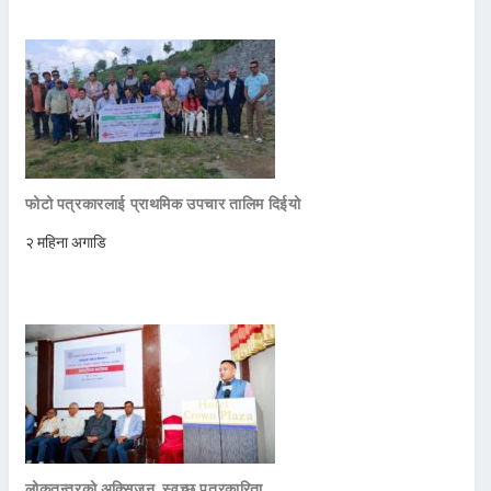
फोटो पत्रकारलाई प्राथमिक उपचार तालिम दिईयो
२ महिना अगाडि
लोकतन्त्रको अक्सिजन, स्वच्छ पत्रकारिता