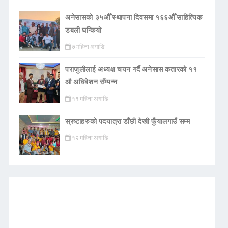
अनेसासको ३५औँ स्थापना दिवसमा १६६औँ साहित्यिक
डबली घन्कियाे
७ महिना अगाडि
पराजुलीलाई अध्यक्ष चयन गर्दै अनेसास कतारको ११
औ अधिबेशन सँम्पन्न
११ महिना अगाडि
स्रष्टाहरुको पदयात्रा डाँछी देखी फुँयालगाउँ सम्म
१२ महिना अगाडि