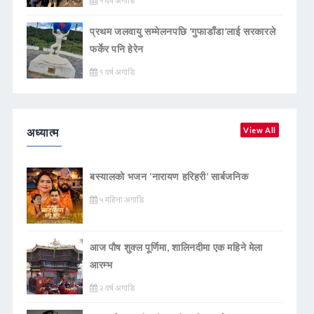
१ वर्ष अगाडि
प्रथम जलवायु सम्मेलनपछि ‘गुफाडाँडा’लाई सरकारले
फर्केर पनि हेरेन
१ वर्ष अगाडि
अध्यात्म
View All
बस्यालको भजन ‘नारायण हरिहरी’ सार्बजनिक
५ महिना अगाडि
आज पौष शुक्ल पूर्णिमा, शालिनदीमा एक महिने मेला
आरम्भ
२ वर्ष अगाडि