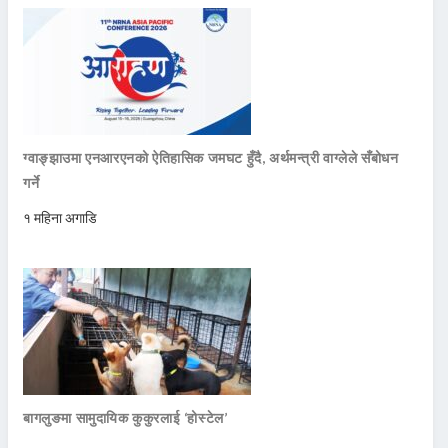
ग्वाङ्झाउमा एनआरएनको ऐतिहासिक जमघट हुँदै, अर्थमन्त्री वाग्लेले सँबोधन
गर्ने
१ महिना अगाडि
बागलुङमा सामुदायिक कुकुरलाई ‘होस्टेल’