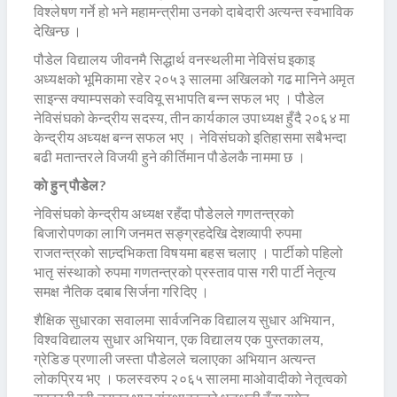
विश्लेषण गर्ने हो भने महामन्त्रीमा उनको दाबेदारी अत्यन्त स्वभाविक
देखिन्छ ।
पौडेल विद्यालय जीवनमै सिद्धार्थ वनस्थलीमा नेविसंघ इकाइ
अध्यक्षको भूमिकामा रहेर २०५३ सालमा अखिलको गढ मानिने अमृत
साइन्स क्याम्पसको स्ववियू सभापति बन्न सफल भए । पौडेल
नेविसंघको केन्द्रीय सदस्य, तीन कार्यकाल उपाध्यक्ष हुँदै २०६४ मा
केन्द्रीय अध्यक्ष बन्न सफल भए । नेविसंघको इतिहासमा सबैभन्दा
बढी मतान्तरले विजयी हुने कीर्तिमान पौडेलकै नाममा छ ।
काे हुन् पाैडेल?
नेविसंघको केन्द्रीय अध्यक्ष रहँदा पौडेलले गणतन्त्रको
बिजारोपणका लागि जनमत सङ्ग्रहदेखि देशव्यापी रुपमा
राजतन्त्रको सान्र्दभिकता विषयमा बहस चलाए । पार्टीको पहिलो
भातृ संस्थाको रुपमा गणतन्त्रको प्रस्ताव पास गरी पार्टी नेतृत्य
समक्ष नैतिक दबाब सिर्जना गरिदिए ।
शैक्षिक सुधारका सवालमा सार्वजनिक विद्यालय सुधार अभियान,
विश्वविद्यालय सुधार अभियान, एक विद्यालय एक पुस्तकालय,
ग्रेडिङ प्रणाली जस्ता पौडेलले चलाएका अभियान अत्यन्त
लोकप्रिय भए । फलस्वरुप २०६५ सालमा माओवादीको नेतृत्वको