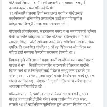
पौडेलको निवासमा छापी मारी राहदानी लगायतका महत्वपूर्ण
दस्तावेजहरू जफत गरिएको थियो ।
१२ औं महाधिवेशनमा झिनो मतान्तरले पराजित पौडेललाई
कार्यकालको अन्तिमतिर तत्कालीन पार्टी सभापति सुशील
कोइरालाले केन्द्रीय सदस्यमा मनोनयन गरे ।
पौडेलको लोकप्रियता, सङ्गठनमा पकड तथा समन्वयकारी भूमिका
देखेर सभापति कोइराला पराजित पौडेललाई केन्द्रीय समितिमा
ल्याएका थिए । छोटो अविधमा उनले कार्य समितिमा आफ्नो सार्थक
उपस्थिति प्रमाणित गरेपछि १३ औं महाधिवेशनमा लोकप्रिय मत
सहित छैटौं नम्बरमा केन्द्रीय सदस्यमा विजयी भए ।
विगतमा कुनै पनि लाभको पदमा नबसी अत्यधिक मत ल्याउने पात्र
पौडेल नै भए । निर्वाचित केन्द्रीय सदस्यको हैसियतमा पार्टीले
दिएका सबै खाले जिम्मेवारीलाई पौडेलले उत्ृकष्ट ढङ्गले पूरा
गरेका छन् । २०७४ सालमा भएको प्रदेश निर्वाचनमा तनहुँ दुईमा ५
भोटले पराजित भए । देशभरको चुनावी नतिजामध्ये सबैभन्दा कम
अन्तरमा हार्नेमा पौडेल रहे ।
पछिल्लो पटक क्रियाशील सदस्य विवाद समाधान गर्ने क्रममा
पौडेल लगायतको टोलीले गरेको काम प्रशंसनीय मात्र भएन,
त्यसले १४ औं महाधिवेशन सुनिश्चित हुने अवस्था सिर्जना ग¥यो ।