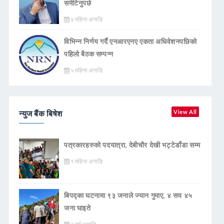
समेटिनुपर्छ
४ महिना अगाडि
विभिन्न निर्णय गर्दै एनआरएनए एकता अधिवेशनपछिको
पहिलो बैठक सम्पन्न
५ महिना अगाडि
न्युज बैंक बिषेश
View All
पत्रकारहरुको पदयात्रा, देबीचौर देखी भट्टेडाँडा सम्म
१ महिना अगाडि
बिपद्का घटनामा ९३ जनाले ज्यान गुमाए, ४ सय ४५
जना घाइते