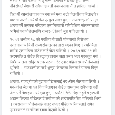
सरकारी रही उसका भातृ संस्थाहरूको धङधङी हुँदा समेत
नेविसंघले देशभरी सबैभन्दा बढी क्याम्पसमा जीत हासिल ग¥यो ।
विद्यार्थी आन्दोलनका क्रममा सबैभन्दा बढी जेलजीवन बिताउने र
यातना पाउने मध्ये पौडेल प्रमुख पात्र हुन् । राजतन्त्रको समुल
अन्त्य गर्ने क्रममा गरिएका क्रान्तिकारी गतिविधिमा संलग्न रहेको
अभियोगमा पौडेलमाथि राजद«ोहको मुद्दा पनि लाग्यो ।
२०५९ असोज १८ को प्रतिगामी शाही घोषणाको विरोधमा
उत्रनासाथ यिनी राज्यसंयन्त्रको तारो भएका थिए । त्यतिबेला
करीब एक महिना पौडेललाई जेल हालियो । २०६१ माघ १९ को
कदमपछि त पौडेल विरुद्ध प्रशासन अझ क्रुर भएर प्रस्तुत भयो ।
निर्मम यातना सहित पटक पटक गरेर एघार महिनासम्म पौडेललाई
थुनियो । राजधानीका सबै थुनुवा केन्द्रमा यिनलाई यातना दिएर
राखियो ।
अन्ततः राजद्रोहको मुद्दामा पौडेललाई भद«गोल जेलमा हालियो ।
भद«गोल जेलमा १७ दिन बिताएका पौडेल समग्रमा सबैभन्दा बढी
जेल पर्ने नेताहरू मध्ये एक हुन् । धरौटी तिरेर रिहा नहुने चट्टाली
अडान लिएका पौडेललाई सर्वोच्चको आदेशपछि रिहा गरिएको थियो
। त्यसताका पौडेललाई मात्र नभएर पौडेल परिवारलाई समेत
प्रशासनले मानसिक दबाब दिएको थियो ।