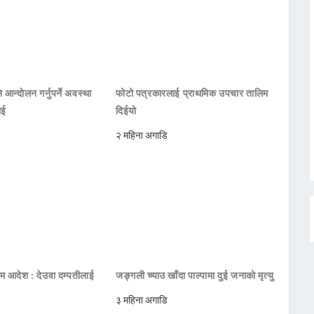
 आन्दोलन गर्नुपर्ने अवस्था
फोटो पत्रकारलाई प्राथमिक उपचार तालिम
ाई
दिईयो
२ महिना अगाडि
िम आदेश : देउवा दम्पतीलाई
जङ्गली च्याउ खाँदा पाल्पामा दुई जनाको मृत्यु
३ महिना अगाडि