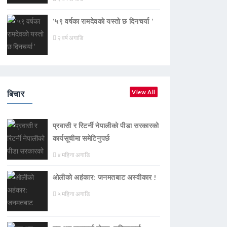
‘५९ वर्षका रामदेवकाे यस्ताे छ दिनचर्या ’
२ वर्ष अगाडि
बिचार
View All
प्रवासी र रिटर्नी नेपालीको पीडा सरकारको
कार्यसूचीमा समेटिनुपर्छ
४ महिना अगाडि
ओलीको अहंकार: जनमतबाट अस्वीकार !
५ महिना अगाडि