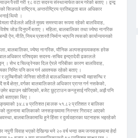
याउन पैरवी गरी ९८ वटा सदस्य संस्थामार्फत काम गरेको बताए । द्वन्द्व
िजपले राष्ट्रिय, अन्तर्राष्ट्रिय प्रतिबद्धता बाल अधिकार
ो भनाई थियो ।
विमला पौडेलले अहिले मुख्य समस्याका रूपमा रहेको बालविवाह,
िशेष जोड दिनुपर्ने बताए । महिला, बालबालिका तथा ज्येष्ठ नागरिक
धी ऐन, नीति, नियम प्रशस्तै निर्माण भएपनि त्यसको कार्यान्वयनको
महिला, बालबालिका, ज्येष्ठ नागरिक, यौनिक अल्पसङ्ख्यकहरू हरेक
िय बालअधिकार परिषद्का सदस्य-सचिव इन्द्रादेवी ढकालले
ताइन् । सेभ द चिल्ड्रेनका दिल ऐरले गरिबीका कारण बालविवाह,
यका निम्ति पनि काम गर्न आवश्यक रहेको बताए ।
ी र लुम्बिनीको जेनिसा सोतीले बालअधिकार सम्बन्धी महासन्धि र
सबै क्षेत्र, वर्गका बालबालिकाले अधिकार प्राप्त गर्न नसकेको,
 उमेर बढाउन खोजिएको, बजेट छुट्टाउन कन्जुसाई गरिएको, अझै पनि
सकेको बताएका थिए ।
सङ्ख्याको ३४.८४ प्रतिशत (बालक ५१.८२ प्रतिशत र बालिका
कको तुलनामा बालिकाको जनसङ्ख्यामा निरन्तर गिरावट आएको
्था, बालबालिकामाथि हुने हिंसा र दुर्व्यवहारका घटनाहरू भइरहेको
नपुगी विवाह भएको देखिन्छ भने २० वर्ष भन्दा कम जनसङ्ख्यामा हेर्दा
४ लाख ३० हजार ३ सय बालबालिकामध्ये ९४ प्रतिशत साक्षर छन् ।