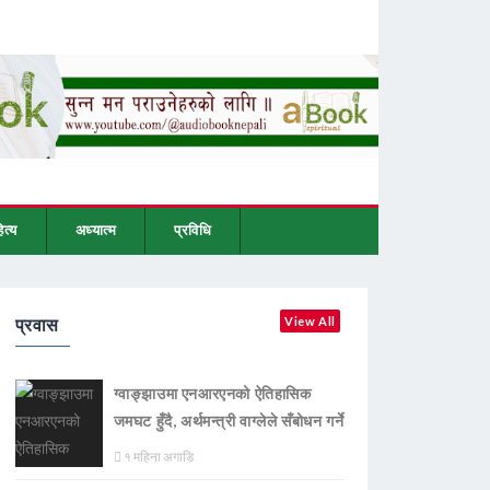
ित्य
अध्यात्म
प्रविधि
प्रवास
View All
ग्वाङ्झाउमा एनआरएनको ऐतिहासिक
जमघट हुँदै, अर्थमन्त्री वाग्लेले सँबोधन गर्ने
१ महिना अगाडि