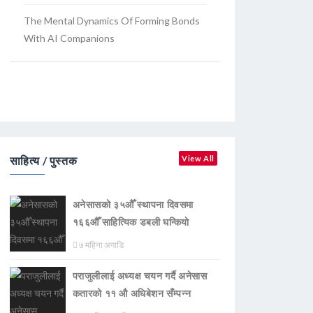
The Mental Dynamics Of Forming Bonds
With AI Companions
साहित्य / पुस्तक
View All
अनेसासको ३५औँ स्थापना दिवसमा
१६६औँ साहित्यिक डबली घन्कियाे
७ महिना अगाडि
पराजुलीलाई अध्यक्ष चयन गर्दै अनेसास
कतारको ११ औ अधिबेशन सँम्पन्न