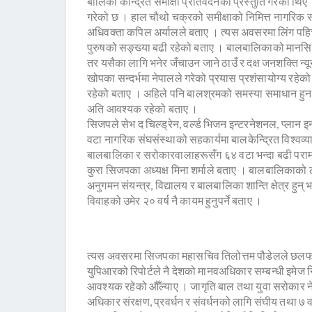
बालिका केन्द्रित समीक्षा प्रतिवेदनको प्रस्तुति गरेका थ
गरेको छ । हाल चौथो चक्रको समीक्षाको निमित्त नागरि
अधिवक्ता कपिल अर्यालले बताए । त्यस अवसरमा लिंग पहिचा
पुरुषको सङ्ख्या बढी रहेको बताए । बालबालिकाको मानसिक स्व
तर यसैका लागि भनेर जँचाउन जाने ठाउँ र दक्ष जनशक्ति न्य
खोपका सन्दर्भमा नेपालले गरेको प्रयास प्रशंसायोग्य रहेक
रहेको बताए । अहिले पनि बालश्रमको समस्या समाधान हुन
अति आवश्यक रहेको बताए ।
सिजपले सेभ द चिल्ड्रेन, वर्ल्ड भिजन इन्टरनेशनल, प्लान
वटा नागरिक संघसंस्थाको सहकार्यमा बालकेन्द्रित विश्वव्या
बालबालिका र सरोकारवालाहरूसँग ६४ वटा भन्दा बढी परामर
कुरा सिजपका अध्यक्ष मिना शर्माले बताए । बालबालिकाको ल
अनुगमन संयन्त्र, विद्यालय र बालबालिका शान्ति क्षेत्र हुन् 
विवाहको उमेर २० वर्ष नै कायम हुनुपर्ने बताए ।
त्यस अवसरमा सिजपका महासचिव तिलोत्तम पौडेलले छलफलमा 
युपिआरको रिपोर्टले नै देशको मानवअधिकार सम्बन्धी इमेज निर
आवश्यक रहेको औँल्याए । जागृति बाल तथा युवा सरोकार 
अधिकार संरक्षण, प्रवर्धन र संवर्धनको लागि संघीय तथा ७