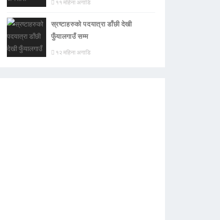
११ महिना अगाडि
स्रष्टाहरुको पदयात्रा डाँछी देखी
फुँयालगाउँ सम्म
१२ महिना अगाडि