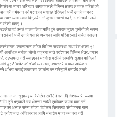
िए । सन् २०११ बाट नेपालको विश्वव्यापी आवधिक समीक्षामा भाग लिने
क संघसंस्था मानव अधिकार आयोगहरूले विभिन्न छलफल बहस गरिरहेको
न गरी गर्भपतन पर्ने प्रचलन भयावह देखिएको भन्दै उनले जन्मदर
ास्थ्यमा ध्यान दिनुपर्छ भन्ने कुरामा चासो बढ्दै गएको भन्दै उनले
ून रहेको बताए ।
ो उल्लेख गर्दै उनले बालबालिकामाथि हुने अपराध मुख्य चुनौतीको रूपमा
 नसकेको भन्दै उनले यसको अन्त्यका लागि परिवारलाई सचेत बनाउन
 इन्टरनेशनल, क्यानालान सहित विभिन्न संघसंस्था तथा देशभरका ९८
पी आवधिक समीक्षा चौथो चक्रमा सातै प्रदेशका विभिन्न क्षेत्र, वर्गका
्श, र छलफल गरी ल्याइएको मस्यौदा प्रतिवेदनमाथि सुझाव मागिएको
ागि छुट्टै ‘बजेट कोड’को व्यवस्था, उच्चस्तरीय बाल अधिकार
भन्ने अभियानलाई व्यवहारमा कार्यान्वयन गरिनुपर्ने बताउँदै उनले
आएका सुझावहरू रिपोर्टमा समेटिने बताउँदै विश्वव्यापी रूपमा
्माण हुने भएकाले यस क्षेत्रमा सबैले एकीकृत रूपमा काम गर्न
नेपालका अध्यक्ष समेत रहेका पौडेलले सिजपको संयोजनमा बाल
 वटै प्रदेश बाल अधिकारका लागि संसदीय मञ्च स्थापना गरी