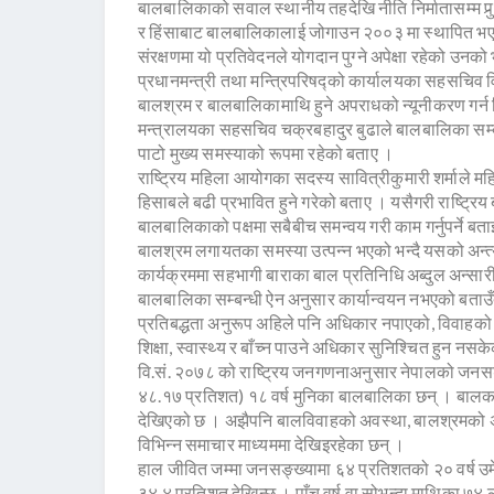
बालबालिकाको सवाल स्थानीय तहदेखि नीति निर्मातासम्म पुर्‍
र हिंसाबाट बालबालिकालाई जोगाउन २००३ मा स्थापित भएको स
संरक्षणमा यो प्रतिवेदनले योगदान पुग्ने अपेक्षा रहेको उनक
प्रधानमन्त्री तथा मन्त्रिपरिषद्को कार्यालयका सहसचिव 
बालश्रम र बालबालिकामाथि हुने अपराधको न्यूनीकरण गर्न व
मन्त्रालयका सहसचिव चक्रबहादुर बुढाले बालबालिका सम्बन्
पाटो मुख्य समस्याको रूपमा रहेको बताए ।
राष्ट्रिय महिला आयोगका सदस्य सावित्रीकुमारी शर्माले 
हिसाबले बढी प्रभावित हुने गरेको बताए । यसैगरी राष्ट्र
बालबालिकाको पक्षमा सबैबीच समन्वय गरी काम गर्नुपर्ने ब
बालश्रम लगायतका समस्या उत्पन्न भएको भन्दै यसको अन्त्
कार्यक्रममा सहभागी बाराका बाल प्रतिनिधि अब्दुल अन्सार
बालबालिका सम्बन्धी ऐन अनुसार कार्यान्वयन नभएको बताउँदै 
प्रतिबद्धता अनुरूप अहिले पनि अधिकार नपाएको, विवाहको
शिक्षा, स्वास्थ्य र बाँच्न पाउने अधिकार सुनिश्चित हुन न
वि.सं. २०७८ को राष्ट्रिय जनगणनाअनुसार नेपालको जन
४८.१७ प्रतिशत) १८ वर्ष मुनिका बालबालिका छन् । बाल
देखिएको छ । अझैपनि बालविवाहको अवस्था, बालश्रमको अवस
विभिन्न समाचार माध्यममा देखिइरहेका छन् ।
हाल जीवित जम्मा जनसङ्ख्यामा ६४ प्रतिशतको २० वर्ष उमेर 
३४.४ प्रतिशत देखिन्छ । पाँच वर्ष वा सोभन्दा माथिका ७