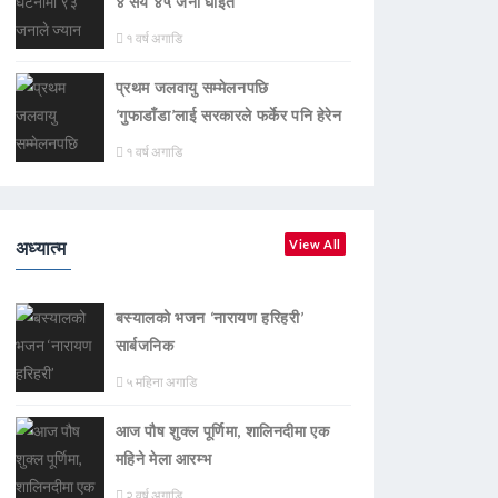
४ सय ४५ जना घाइते
१ वर्ष अगाडि
प्रथम जलवायु सम्मेलनपछि
‘गुफाडाँडा’लाई सरकारले फर्केर पनि हेरेन
१ वर्ष अगाडि
अध्यात्म
View All
बस्यालको भजन ‘नारायण हरिहरी’
सार्बजनिक
५ महिना अगाडि
आज पौष शुक्ल पूर्णिमा, शालिनदीमा एक
महिने मेला आरम्भ
२ वर्ष अगाडि