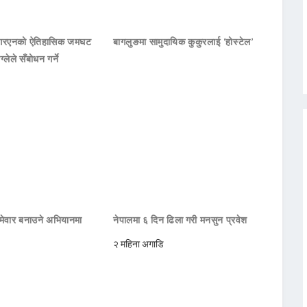
नआरएनको ऐतिहासिक जमघट
बागलुङमा सामुदायिक कुकुरलाई ‘होस्टेल’
ाग्लेले सँबोधन गर्ने
मेवार बनाउने अभियानमा
नेपालमा ६ दिन ढिला गरी मनसुन प्रवेश
२ महिना अगाडि