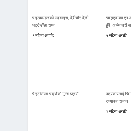
पत्रकारहरुको पदयात्रा, देबीचौर देखी
ग्वाङ्झाउमा ए
भट्टेडाँडा सम्म
हुँदै, अर्थमन्त्री व
१ महिना अगाडि
१ महिना अगाडि
पेट्रोलियम पदार्थको मुल्य घट्यो
पत्रकारलाई जिम्
सम्पादक समाज
२ महिना अगाडि