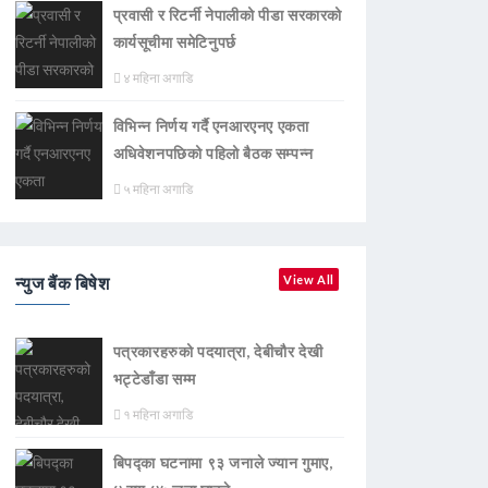
प्रवासी र रिटर्नी नेपालीको पीडा सरकारको
कार्यसूचीमा समेटिनुपर्छ
४ महिना अगाडि
विभिन्न निर्णय गर्दै एनआरएनए एकता
अधिवेशनपछिको पहिलो बैठक सम्पन्न
५ महिना अगाडि
न्युज बैंक बिषेश
View All
पत्रकारहरुको पदयात्रा, देबीचौर देखी
भट्टेडाँडा सम्म
१ महिना अगाडि
बिपद्का घटनामा ९३ जनाले ज्यान गुमाए,