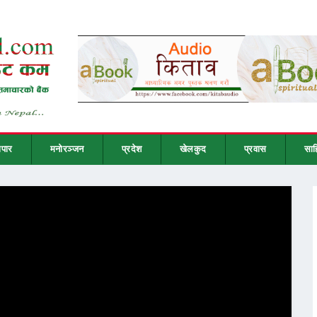
ापार
मनोरञ्जन
प्रदेश
खेलकुद
प्रवास
साह